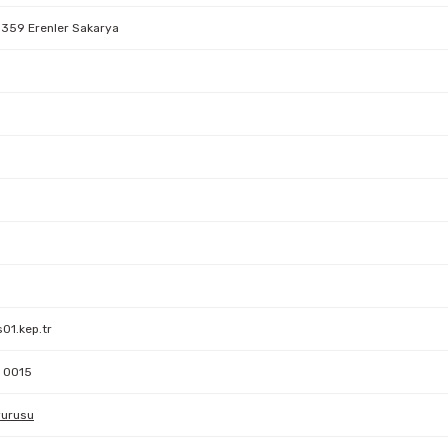
.359 Erenler Sakarya
01.kep.tr
 0015
vurusu