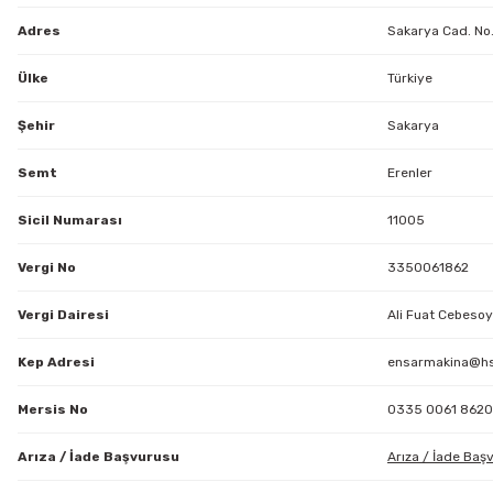
Adres
Sakarya Cad. No
Ülke
Türkiye
Şehir
Sakarya
Semt
Erenler
Sicil Numarası
11005
Vergi No
3350061862
Vergi Dairesi
Ali Fuat Cebesoy
Kep Adresi
ensarmakina@hs
Mersis No
0335 0061 8620
Arıza / İade Başvurusu
Arıza / İade Baş