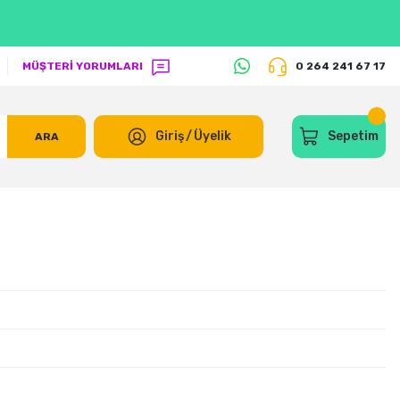
MÜŞTERİ YORUMLARI
0 264 241 67 17
Giriş
/
Üyelik
Sepetim
ARA