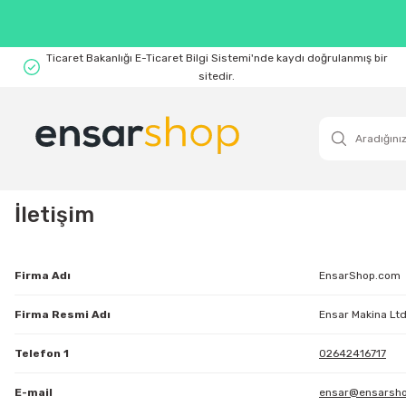
Ticaret Bakanlığı E-Ticaret Bilgi Sistemi'nde kaydı doğrulanmış bir
sitedir.
İletişim
Firma Adı
EnsarShop.com
Firma Resmi Adı
Ensar Makina Ltd.
Telefon 1
02642416717
E-mail
ensar@ensarsh