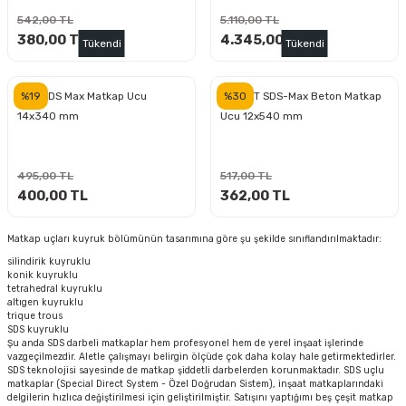
ları
rbün
Marangoz Tezgahları
542,00 TL
5.110,00 TL
380,00 TL
4.345,00 TL
Tükendi
Tükendi
ra
e
Rende Çeşitleri
%19
%30
GFB SDS Max Matkap Ucu
RED HIT SDS-Max Beton Matkap
e Mat
p Ucu
a
Taşlama İçin Ahşap Oyma Aparatları
14x340 mm
Ucu 12x540 mm
r
ap Ucu
Torna Bıçakları
495,00 TL
517,00 TL
ski - Kargaburun
arları
400,00 TL
362,00 TL
i
lmas Panç
Matkap uçları kuyruk bölümünün tasarımına göre şu şekilde sınıflandırılmaktadır:
silindirik kuyruklu
konik kuyruklu
estere Ucu
tetrahedral kuyruklu
altıgen kuyruklu
trique trous
ı
SDS kuyruklu
Şu anda SDS darbeli matkaplar hem profesyonel hem de yerel inşaat işlerinde
vazgeçilmezdir. Aletle çalışmayı belirgin ölçüde çok daha kolay hale getirmektedirler.
kinası
SDS teknolojisi sayesinde de matkap şiddetli darbelerden korunmaktadır. SDS uçlu
matkaplar (Special Direct System - Özel Doğrudan Sistem), inşaat matkaplarındaki
delgilerin hızlıca değiştirilmesi için geliştirilmiştir. Satışını yaptığımı beş çeşit matkap