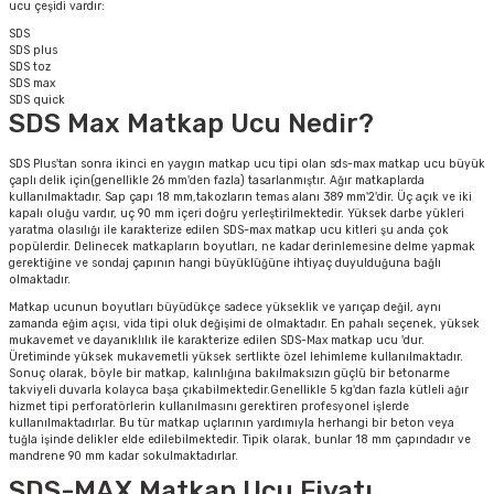
ucu çeşidi vardır:
SDS
SDS plus
ri
inası
SDS toz
SDS max
SDS quick
SDS Max Matkap Ucu Nedir?
sı Tabanı
SDS Plus'tan sonra ikinci en yaygın matkap ucu tipi olan sds-max matkap ucu büyük
ancası
çaplı delik için(genellikle 26 mm'den fazla) tasarlanmıştır. Ağır matkaplarda
kullanılmaktadır. Sap çapı 18 mm,takozların temas alanı 389 mm'2'dir. Üç açık ve iki
kapalı oluğu vardır, uç 90 mm içeri doğru yerleştirilmektedir. Yüksek darbe yükleri
sı
yaratma olasılığı ile karakterize edilen SDS-max matkap ucu kitleri şu anda çok
popülerdir. Delinecek matkapların boyutları, ne kadar derinlemesine delme yapmak
gerektiğine ve sondaj çapının hangi büyüklüğüne ihtiyaç duyulduğuna bağlı
olmaktadır.
Matkap ucunun boyutları büyüdükçe sadece yükseklik ve yarıçap değil, aynı
zamanda eğim açısı, vida tipi oluk değişimi de olmaktadır. En pahalı seçenek, yüksek
lı-Zemin Yıkama
mukavemet ve dayanıklılık ile karakterize edilen SDS-Max matkap ucu 'dur.
Üretiminde yüksek mukavemetli yüksek sertlikte özel lehimleme kullanılmaktadır.
Sonuç olarak, böyle bir matkap, kalınlığına bakılmaksızın güçlü bir betonarme
takviyeli duvarla kolayca başa çıkabilmektedir.Genellikle 5 kg'dan fazla kütleli ağır
hizmet tipi perforatörlerin kullanılmasını gerektiren profesyonel işlerde
kullanılmaktadırlar. Bu tür matkap uçlarının yardımıyla herhangi bir beton veya
tuğla işinde delikler elde edilebilmektedir. Tipik olarak, bunlar 18 mm çapındadır ve
i
mandrene 90 mm kadar sokulmaktadırlar.
SDS-MAX Matkap Ucu Fiyatı