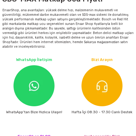
estere
EnsarShop, ana avantajları: yüksek delme hızı, malzemenin mukavemeti ve
güvenilirliği, mükemmel darbe mukavemeti olan ve SDS-max sistemi ile donatılmış
a
yüksek performanslı matkap uçları satışını gerçekleştirmektedir. Bosch ve Red Hit
gibi markalarda matkap ucu seçenekleri sunan Ensar Shop fiyatlarıyla belli bir
aralığın dışına çıkmamaktadır. Bu sayede, sattığı ürünlerin kalitesinden ödün
nası
vermediği gibi ürünleri herkes için erişilebilir yapmaktadır. Beton delici matkap uçları
için hız, dayanıklılık, kalite, kolaylık, isabetli delme ve uzun ömrün anahtarı Ensar
Shop'tadır. Ürünleri hem internet sitemizden, hemde Sakarya mağazamızdan satın
ı
alabilir ve inceleyebilirsiniz.
WhatsApp İletişim
Bizi Arayın
Çakma Makinası
sı
WhatsApp'tan Bize Hızlıca Ulaşın!
Hafta İçi 08:30 - 17:30 Canlı Destek