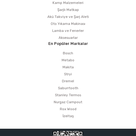
Kamp Malzemeleri
Şarjlı Matkap
Akü Takviye ve Şarj Aleti
Oto Yıkama Makinası
Lamba ve Fenerler
Aksesuarlar
En Popüler Markalar
Bosch
Metabo
Makita
Stryi
Dremel
Saburrtooth
Stanley Termos
Nurgaz Campout
Rox Wood
İzeltaş