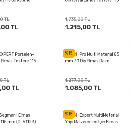
as Metal Kesme
Universal Elmas Testere 115
- Disk (Taşlamalar
mm
00 TL
1.735,00 TL
,00 TL
1.215,00 TL
%15
EXPERT Porselen-
BOSCH Pro Multi Material 85
 Elmas Testere 115
mm 30 Diş Elmas Daire
iz Kesim İçin)
Testere (Ahşap - Aluminyum
için)
00 TL
1.277,00 TL
5,00 TL
1.085,00 TL
%15
Segmanlı Elmas
BOSCH Expert MultiMeterial
 115 mm (D-61123)
Yapı Malzemeleri İçin Elmas
Testere 180 mm