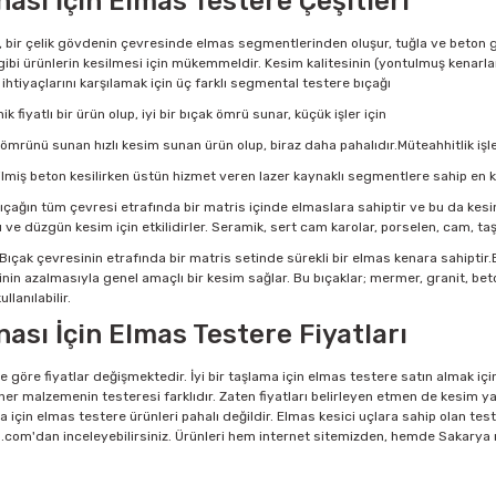
ası İçin Elmas Testere Çeşitleri
 bir çelik gövdenin çevresinde elmas segmentlerinden oluşur, tuğla ve beton gib
ibi ürünlerin kesilmesi için mükemmeldir. Kesim kalitesinin (yontulmuş kenarlar 
ihtiyaçlarını karşılamak için üç farklı segmental testere bıçağı
k fiyatlı bir ürün olup, iyi bir bıçak ömrü sunar, küçük işler için
rünü sunan hızlı kesim sunan ürün olup, biraz daha pahalıdır.Müteahhitlik işler
ilmiş beton kesilirken üstün hizmet veren lazer kaynaklı segmentlere sahip en ka
ıçağın tüm çevresi etrafında bir matris içinde elmaslara sahiptir ve bu da kesin
ru ve düzgün kesim için etkilidirler. Seramik, sert cam karolar, porselen, cam, 
Bıçak çevresinin etrafında bir matris setinde sürekli bir elmas kenara sahiptir
iskinin azalmasıyla genel amaçlı bir kesim sağlar. Bu bıçaklar; mermer, granit, be
llanılabilir.
ası İçin Elmas Testere Fiyatları
ne göre fiyatlar değişmektedir. İyi bir taşlama için elmas testere satın almak iç
bi her malzemenin testeresi farklıdır. Zaten fiyatları belirleyen etmen de kesim
a için elmas testere ürünleri pahalı değildir. Elmas kesici uçlara sahip olan teste
p.com'dan inceleyebilirsiniz. Ürünleri hem internet sitemizden, hemde Sakarya m