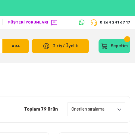
MÜŞTERİ YORUMLARI
0 264 241 67 17
Giriş
/
Üyelik
Sepetim
ARA
Toplam 79 ürün