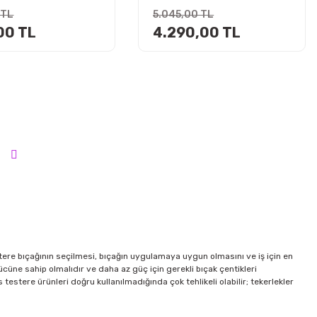
 TL
5.045,00 TL
00 TL
4.290,00 TL
stere bıçağının seçilmesi, bıçağın uygulamaya uygun olmasını ve iş için en
ücüne sahip olmalıdır ve daha az güç için gerekli bıçak çentikleri
s testere ürünleri doğru kullanılmadığında çok tehlikeli olabilir; tekerlekler