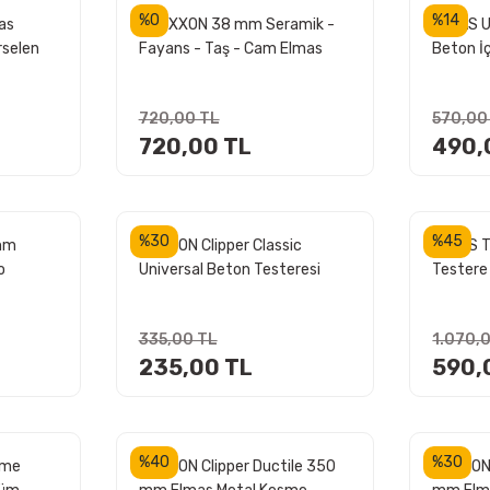
%0
%14
as
PROXXON 38 mm Seramik -
ATLAS U
rselen
Fayans - Taş - Cam Elmas
Beton İ
7)
Kesme Diski (28846)
180 m
720,00 TL
570,00
720,00 TL
490,
%30
%45
mm
NORTON Clipper Classic
ATLAS T
o
Universal Beton Testeresi
Tester
i için
115 mm
335,00 TL
1.070,
235,00 TL
590,
%40
%30
eme
NORTON Clipper Ductile 350
NORTON 