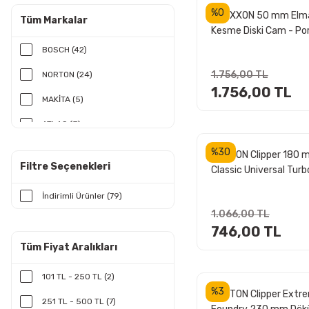
%0
PROXXON 50 mm Elm
Tüm Markalar
Kesme Diski Cam - Po
- Doğal Taş için (2855
BOSCH (42)
1.756,00 TL
NORTON (24)
1.756,00 TL
MAKİTA (5)
ATLAS (3)
PROXXON (2)
%30
NORTON Clipper 180 
Filtre Seçenekleri
Classic Universal Turb
BOSCH Yeşil Seri (1)
Beton-Yapı Malzemeler
İndirimli Ürünler (79)
GFB (1)
Elmas Testere
1.066,00 TL
KRİSTAL (1)
746,00 TL
Tüm Fiyat Aralıkları
101 TL - 250 TL (2)
%3
NORTON Clipper Extr
251 TL - 500 TL (7)