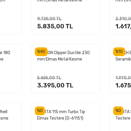
küm
mm Elmas Metal Kesme
mm Elm
tere
Testere - Disk
Testere 
için)
9.725,00 TL
2.310,
5.835,00 TL
1.617
%40
%15
le 180
NORTON Clipper Ductile 230
BOSCH 
me
mm Elmas Metal Kesme
Seramik
malar
Testere - Disk (Taşlamalar
mm (Tem
için)
5.655,00 TL
1.970,
3.395,00 TL
1.67
%0
%0
hell
MAKİTA 115 mm Turbo Tip
MAKİTA 
Kesme
Elmas Testere (D-61151)
Testere
çlu)