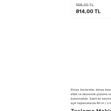
958,00 TL
814,00 TL
Elmas testereler, elmas kesm
etkili ve ekonomik çözümü sağ
bulunmalıdır. Sabit bir kesme 
açılı taşlamalarda 80 m / s h