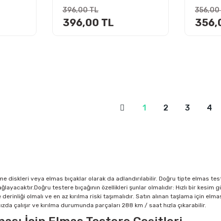
396,00 TL
356,00
396,00 TL
356,
1
2
3
4
e diskleri veya elmas bıçaklar olarak da adlandırılabilir. Doğru tipte elmas te
layacaktır.Doğru testere bıçağının özellikleri şunlar olmalıdır: Hızlı bir kesim g
derinliği olmalı ve en az kırılma riski taşımalıdır. Satın alınan taşlama için elma
ızda çalışır ve kırılma durumunda parçaları 288 km / saat hızla çıkarabilir.