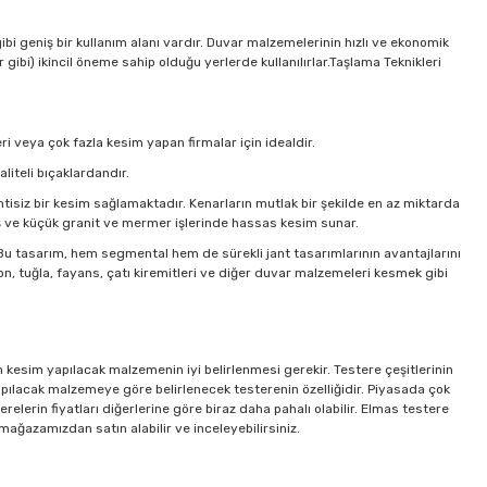
i geniş bir kullanım alanı vardır. Duvar malzemelerinin hızlı ve ekonomik
gibi) ikincil öneme sahip olduğu yerlerde kullanılırlar.Taşlama Teknikleri
i veya çok fazla kesim yapan firmalar için idealdir.
liteli bıçaklardandır.
tisiz bir kesim sağlamaktadır. Kenarların mutlak bir şekilde en az miktarda
taş ve küçük granit ve mermer işlerinde hassas kesim sunar.
.Bu tasarım, hem segmental hem de sürekli jant tasarımlarının avantajlarını
ton, tuğla, fayans, çatı kiremitleri ve diğer duvar malzemeleri kesmek gibi
in kesim yapılacak malzemenin iyi belirlenmesi gerekir. Testere çeşitlerinin
 yapılacak malzemeye göre belirlenecek testerenin özelliğidir. Piyasada çok
relerin fiyatları diğerlerine göre biraz daha pahalı olabilir. Elmas testere
ağazamızdan satın alabilir ve inceleyebilirsiniz.