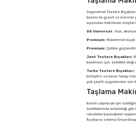
Taşlama Makin
Segmental Testere Bıçakları,
kesimi ile granit ve mermer g
açısından belirlenen müşteri 
SS Universal:
Hızlı, ekonomi
Premium:
Mükemmel bıçak öm
Premium:
Çelikle güçlendir
Jant Testere Bıçakları:
B
kesilmesi için, özellikle doğ
Turbo Testere Bıçakları:
birleştirir ve kenar talaşı r
çok çeşitli uygulamalar için ku
Taşlama Makin
Kesim yapılacak işin özelliği
özelliklerinde anlatıldığı gi
rahatlıkla bulunabilen taşlam
fiyatlarını sitemiz EnsarSho