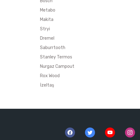
Bosch
Metabo
Makita
Stryi
Dremel
Saburrtooth
Stanley Termos
Nurgaz Campout
Rox Wood
İzeltaş