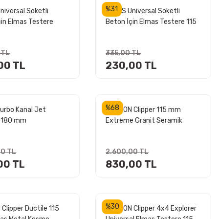
%31
niversal Soketli
ATLAS Universal Soketli
çin Elmas Testere
Beton İçin Elmas Testere 115
m
mm
 TL
335,00 TL
00 TL
230,00 TL
%68
urbo Kanal Jet
NORTON Clipper 115 mm
e 180 mm
Extreme Granit Seramik
Kesme Testeresi
00 TL
2.600,00 TL
00 TL
830,00 TL
%30
Clipper Ductile 115
NORTON Clipper 4x4 Explorer