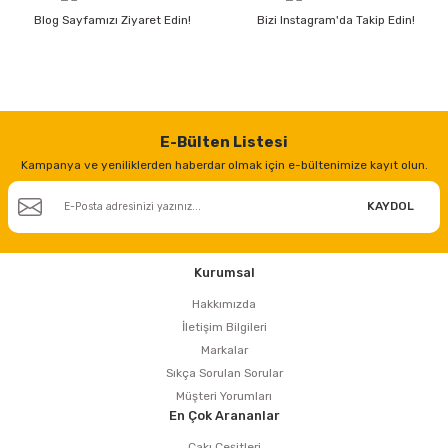
Blog Sayfamızı Ziyaret Edin!
Bizi Instagram'da Takip Edin!
ri
inası
sı Tabanı
E-Bülten Listesi
ancası
Kampanya ve yeniliklerden haberdar olmak için e-bültenimize kayıt olun.
sı
KAYDOL
Kurumsal
lı-Zemin Yıkama
Hakkımızda
İletişim Bilgileri
Markalar
Sıkça Sorulan Sorular
Müşteri Yorumları
i
En Çok Arananlar
Çakı Çeşitleri