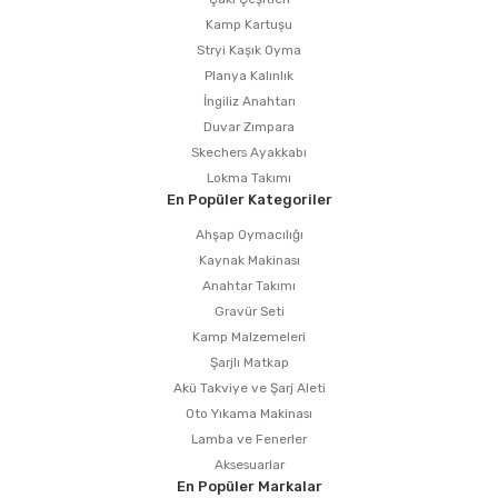
estere
Kamp Kartuşu
Stryi Kaşık Oyma
a
Planya Kalınlık
İngiliz Anahtarı
nası
Duvar Zımpara
Skechers Ayakkabı
ı
Lokma Takımı
En Popüler Kategoriler
Ahşap Oymacılığı
Kaynak Makinası
Çakma Makinası
Anahtar Takımı
Gravür Seti
sı
Kamp Malzemeleri
Şarjlı Matkap
Akü Takviye ve Şarj Aleti
Oto Yıkama Makinası
Lamba ve Fenerler
Aksesuarlar
En Popüler Markalar