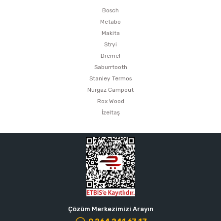
Bosch
Metabo
Makita
Stryi
Dremel
Saburrtooth
Stanley Termos
Nurgaz Campout
Rox Wood
İzeltaş
Çözüm Merkezimizi Arayın