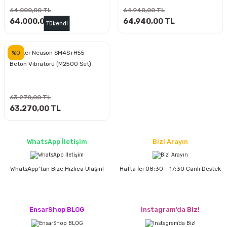
ları
rbün
Marangoz Tezgahları
64.000,00 TL
64.940,00 TL
64.000,00 TL
64.940,00 TL
Tükendi
ra
e
Rende Çeşitleri
%0
Wacker Neuson SM4S+H55
e Mat
p Ucu
a
Taşlama İçin Ahşap Oyma Aparatları
Beton Vibratörü (M2500 Set)
r
ap Ucu
Torna Bıçakları
63.270,00 TL
ski - Kargaburun
arları
63.270,00 TL
i
lmas Panç
WhatsApp İletişim
Bizi Arayın
estere Ucu
WhatsApp'tan Bize Hızlıca Ulaşın!
Hafta İçi 08:30 - 17:30 Canlı Destek
ı
kinası
EnsarShop BLOG
Instagram’da Biz!