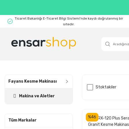
Ticaret Bakanlığı E-Ticaret Bilgi Sistemi'nde kaydı doğrulanmış bir
sitedir.
Fayans Kesme Makinası
Stoktakiler
Makina ve Aletler
%46
RUBİ RX-120 Plus Ser
Tüm Markalar
Granit Kesme Makinas