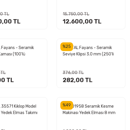
00 TL
15.750,00 TL
0,00 TL
12.600,00 TL
%25
 Fayans - Seramik
KRİSTAL Fayans - Seramik
Kaması (100'lü
Seviye Klipsi 3.0 mm (250'li
Paket)
 TL
376,00 TL
00 TL
282,00 TL
%49
 35571 Kiklop Model
Rubi 01958 Seramik Kesme
M Yedek Elmas Takımı
Makinası Yedek Elması 8 mm
3/8