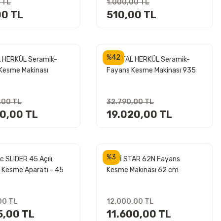
 TL
1.000,00 TL
00 TL
510,00 TL
%42
 HERKÜL Seramik-
KRİSTAL HERKÜL Seramik-
Kesme Makinası
Fayans Kesme Makinası 935
mm
mm
,00 TL
32.790,00 TL
10,00 TL
19.020,00 TL
%3
c SLIDER 45 Açılı
RUBİ STAR 62N Fayans
 Kesme Aparatı - 45
Kesme Makinası 62 cm
Pah Açma (115-125
(Karton Kutulu)
 Taşlama İçin)
00 TL
12.000,00 TL
5,00 TL
11.600,00 TL