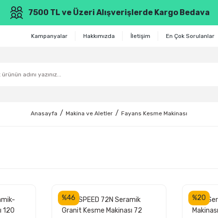
7500 TL ve Üzeri Alışverişlerde Kargo Bedava
Kampanyalar
Hakkımızda
İletişim
En Çok Sorulanlar
Anasayfa
Makina ve Aletler
Fayans Kesme Makinası
%46
%20
amik-
RUBİ SPEED 72N Seramik
SGS Ser
ı 120
Granit Kesme Makinası 72
Makinas