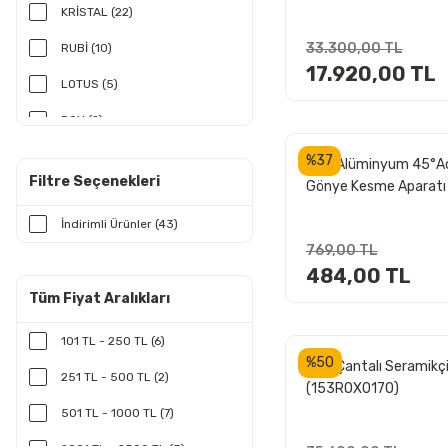
cm (15955)
KRİSTAL (22)
33.300,00 TL
RUBİ (10)
17.920,00 TL
LOTUS (5)
ROX (2)
SGS (2)
%37
ROX Alüminyum 45°Açı
Filtre Seçenekleri
Gönye Kesme Aparatı
NEXON (1)
(153ROX0288)
İndirimli Ürünler (43)
NORTON (1)
769,00 TL
SLIDER (1)
484,00 TL
Tüm Fiyat Aralıkları
101 TL - 250 TL (6)
%50
ROX Çantalı Seramikçi
251 TL - 500 TL (2)
(153ROX0170)
501 TL - 1000 TL (7)