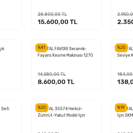
CM (14976)
28.800,00 TL
2.950,
15.600,00 TL
2.35
%41
%25
lı
KRİSTAL FAVORİ Seramik-
KRİSTAL
Fayans Kesme Makinası 1270
Seviye 
mm
Paket)
14.580,00 TL
184,00
8.600,00 TL
138,
%20
%19
 Seti
KRİSTAL 35574 Herkül-
KRİSTAL
Zümrüt-Yakut Model İçin
İçin SK
Yedek Elmas Takımı