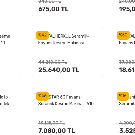
840,00 TL
240,00
675,00 TL
195,
%42
%50
Kesme
KRİSTAL HERKÜL Seramik-
KRİSTAL
 10
Fayans Kesme Makinası
Fayans 
1600 mm
1200 
44.210,00 TL
37.080
25.640,00 TL
18.6
%46
%16
leto -
RUBİ STAR 63 Fayans-
Mechani
Yedek
Seramik Kesme Makinası 610
Seramik
mm (Karton Kutulu)
Derece 
mm Avuç
13.125,00 TL
4.200,
7.080,00 TL
3.52