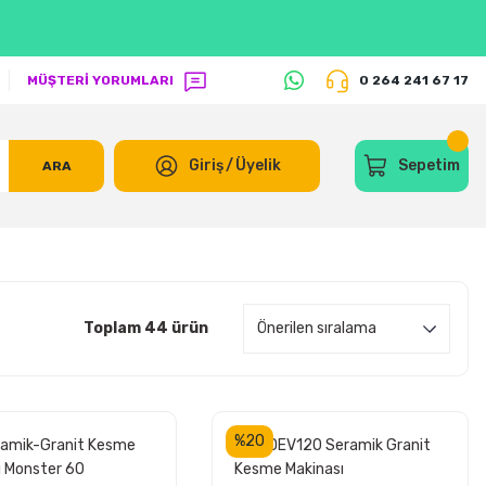
MÜŞTERİ YORUMLARI
0 264 241 67 17
Giriş
/
Üyelik
Sepetim
ARA
Toplam 44 ürün
%20
amik-Granit Kesme
SGS DEV120 Seramik Granit
ı Monster 60
Kesme Makinası