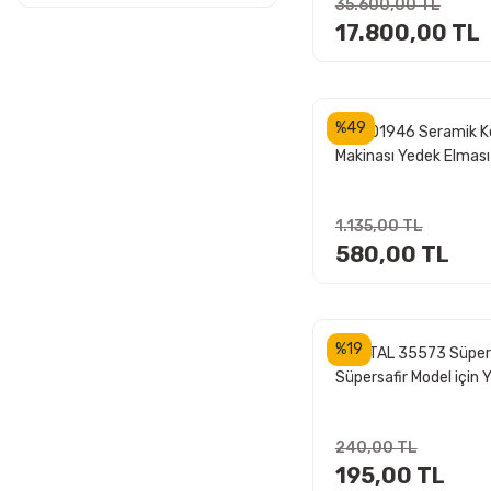
2001 TL - 2500 TL (3)
35.600,00 TL
17.800,00 TL
2501 TL - 5000 TL (2)
5000 TL ve üzeri (24)
%49
Rubi 01946 Seramik 
Makinası Yedek Elması
mm 7/16
1.135,00 TL
580,00 TL
%19
KRİSTAL 35573 Süper
Süpersafir Model için 
Elmas Takımı
240,00 TL
195,00 TL