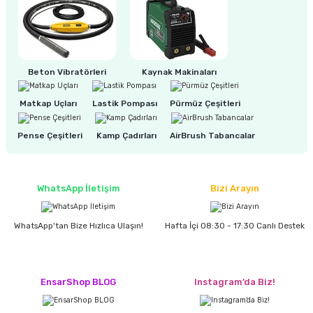
ri
inası
Beton Vibratörleri
Kaynak Makinaları
sı Tabanı
Matkap Uçları
Lastik Pompası
Pürmüz Çeşitleri
ancası
Pense Çeşitleri
Kamp Çadırları
AirBrush Tabancalar
sı
WhatsApp İletişim
Bizi Arayın
lı-Zemin Yıkama
WhatsApp'tan Bize Hızlıca Ulaşın!
Hafta İçi 08:30 - 17:30 Canlı Destek
i
EnsarShop BLOG
Instagram’da Biz!