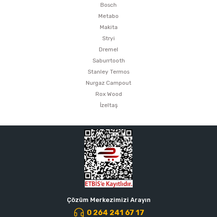
Bosch
Metabo
Makita
Stryi
Dremel
Saburrtooth
Stanley Termos
Nurgaz Campout
Rox Wood
İzeltaş
Çözüm Merkezimizi Arayın
0 264 241 67 17