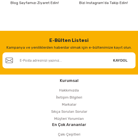
estere
Blog Sayfamızı Ziyaret Edin!
Bizi Instagram'da Takip Edin!
a
nası
E-Bülten Listesi
ı
Kampanya ve yeniliklerden haberdar olmak için e-bültenimize kayıt olun.
KAYDOL
Çakma Makinası
Kurumsal
Hakkımızda
sı
İletişim Bilgileri
Markalar
Sıkça Sorulan Sorular
Müşteri Yorumları
En Çok Arananlar
Çakı Çeşitleri