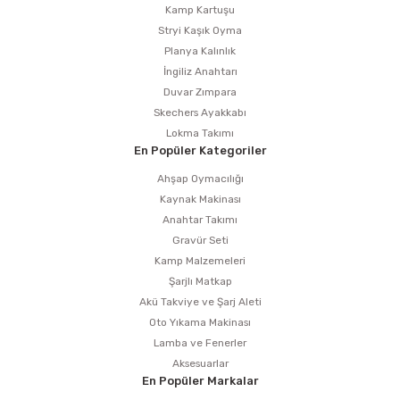
Kamp Kartuşu
Stryi Kaşık Oyma
Planya Kalınlık
İngiliz Anahtarı
Duvar Zımpara
Skechers Ayakkabı
Lokma Takımı
En Popüler Kategoriler
Ahşap Oymacılığı
Kaynak Makinası
Anahtar Takımı
Gravür Seti
Kamp Malzemeleri
Şarjlı Matkap
Akü Takviye ve Şarj Aleti
Oto Yıkama Makinası
Lamba ve Fenerler
Aksesuarlar
En Popüler Markalar