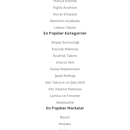
Planya Kalınlık
İngiliz Anahtarı
Duvar Zımpara
Skechers Ayakkabı
Lokma Takımı
En Popüler Kategoriler
Ahşap Oymacılığı
Kaynak Makinası
Anahtar Takımı
Gravür Seti
Kamp Malzemeleri
Şarjlı Matkap
Akü Takviye ve Şarj Aleti
Oto Yıkama Makinası
Lamba ve Fenerler
Aksesuarlar
En Popüler Markalar
Bosch
Metabo