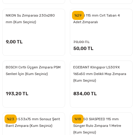
%29
NIKON Su Zımparası 230x280
NEXON 115 mm Cırt Taban 4
ri
inası
mm (Kum Seçiniz)
Adet Zımparalı
sı Tabanı
9,00 TL
70,00 TL
ancası
50,00 TL
sı
BOSCH Cırtlı Üçgen Zımpara PSM
EGEBANT Klingspor LS309X
Serileri İçin (Kum Seçiniz)
165x50 mm Delikli Mop Zımpara
(Kum Seçiniz)
lı-Zemin Yıkama
193,20 TL
834,00 TL
%23
%18
BOSCH 533x75 mm Sonsuz Şerit
SİA 1950 SIASPEED 115 mm
i
Bant Zımpara (Kum Seçiniz)
Sünger Rulo Zımpara 1 Metre
(Kum Seçiniz)