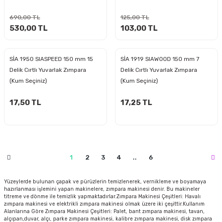
estere
690,00 TL
125,00 TL
a
530,00 TL
103,00 TL
nası
SİA 1950 SIASPEED 150 mm 15
SİA 1919 SIAWOOD 150 mm 7
Delik Cırtlı Yuvarlak Zımpara
Delik Cırtlı Yuvarlak Zımpara
ı
(Kum Seçiniz)
(Kum Seçiniz)
17,50 TL
17,25 TL
Çakma Makinası
sı
1
2
3
4
..
6
Yüzeylerde bulunan çapak ve pürüzlerin temizlenerek, vernikleme ve boyamaya
hazırlanması işlemini yapan makinelere, zımpara makinesi denir. Bu makineler
titreme ve dönme ile temizlik yapmaktadırlar.Zımpara Makinesi Çeşitleri: Havalı
zımpara makinesi ve elektrikli zımpara makinesi olmak üzere iki çeşittir.Kullanım
Alanlarına Göre Zımpara Makinesi Çeşitleri: Palet, bant zımpara makinesi, tavan,
alçıpan,duvar, alçı, parke zımpara makinesi, kalibre zımpara makinesi, disk zımpara