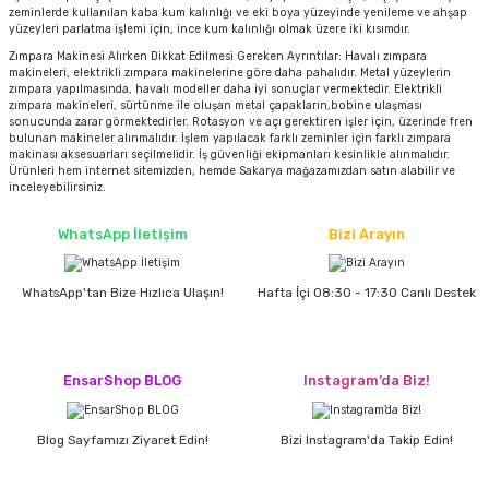
zeminlerde kullanılan kaba kum kalınlığı ve eki boya yüzeyinde yenileme ve ahşap
yüzeyleri parlatma işlemi için, ince kum kalınlığı olmak üzere iki kısımdır.
Zımpara Makinesi Alırken Dikkat Edilmesi Gereken Ayrıntılar: Havalı zımpara
makineleri, elektrikli zımpara makinelerine göre daha pahalıdır. Metal yüzeylerin
zımpara yapılmasında, havalı modeller daha iyi sonuçlar vermektedir. Elektrikli
zımpara makineleri, sürtünme ile oluşan metal çapakların,bobine ulaşması
sonucunda zarar görmektedirler. Rotasyon ve açı gerektiren işler için, üzerinde fren
bulunan makineler alınmalıdır. İşlem yapılacak farklı zeminler için farklı zımpara
makinası aksesuarları seçilmelidir. İş güvenliği ekipmanları kesinlikle alınmalıdır.
Ürünleri hem internet sitemizden, hemde Sakarya mağazamızdan satın alabilir ve
inceleyebilirsiniz.
WhatsApp İletişim
Bizi Arayın
WhatsApp'tan Bize Hızlıca Ulaşın!
Hafta İçi 08:30 - 17:30 Canlı Destek
EnsarShop BLOG
Instagram’da Biz!
Blog Sayfamızı Ziyaret Edin!
Bizi Instagram'da Takip Edin!