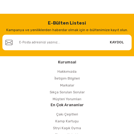
E-Bülten Listesi
Kampanya ve yeniliklerden haberdar olmak için e-bültenimize kayıt olun.
KAYDOL
Kurumsal
Hakkımızda
İletişim Bilgileri
Markalar
Sıkça Sorulan Sorular
Müşteri Yorumları
En Çok Arananlar
Çakı Çeşitleri
Kamp Kartuşu
Stryi Kaşık Oyma