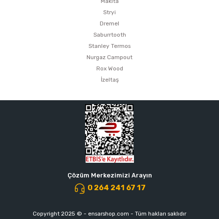
Makita
Stryi
Dremel
Saburrtooth
Stanley Termos
Nurgaz Campout
Rox Wood
İzeltaş
Çözüm Merkezimizi Arayın
0 264 241 67 17
Copyright 2025 © - ensarshop.com - Tüm hakları saklıdır