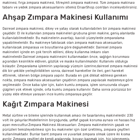
makinesi, fırça zımpara makinesi, titreşimli zımpara makinesi. Tüm zımpara makinası
tabanı ve yedek zımpara aksesuarlarını sitemiz EnsarShop.com'dan inceleyebilirsiniz.
Ahşap Zımpara Makinesi Kullanımı
Dairesel zımpara makinesi, dikey ve yatay olarak kullanılabilen bir zımpara makinesi
çeşididir. El ile kullanılan zımpara makineleri grubuna giren makine, geniş alanlarda
kullanılabilmektedir. Bu makinelerin avantajı, kavisli yüzeylerde zımparalama
yapabilmeleridir. Bu makineye takılacak olan zımpara makinası aksesuarları,
kullanılacak zımparaya ve boyutlarına göre değişmektedir. Dairesel zımpara
makineleri içinde en çok tercih edileni, dikey kullanma imkanı olan
makinelerdir.Dairesel zımpara makinesini kullanmadan önce, sağlığın korunması
açısından kesinlikle eldiven, gözlük ve maske kullanılmalıdır. Kullanımı oldukça
kolaydır. Zımparalama işleminin yapılacağı yüzeyin üzerine,dairesel zımpara makinesi
dik bir şekilde yerleştirildikten sonra, dairesel hareketler ile ileri, geri hareket
ettirerek, istenen bölge zımpara yapılır. Burada en çok dikkat edilmesi gereken
nokta, zımpara makinası aksesuarları çeşidinin zımpara yapılacak malzemeye göre
seçilmesidir. Önce kaba işler için, kalın kumlu zımpara, işlem sonucunda oluşan
çizgileri yok etmek içinde, orta kumlu zımpara kullanılır. Daha sonra pürüzsüz bir
yüzey elde etmeye yarayan ince kumlu zımparaya geçilir.
Kağıt Zımpara Makinesi
Metal sürtme ve bileme işlerinde kullanmak amacı ile tasarlanmış makinelerdir. 230
volt ile çalışırlar.Modellerinin birçoğunda, şeffaf çapak koruma aynası ve hassas hız
ayarı mevcuttur.Zımpara Makinesi Aksesuarları: Zımpara makinelerinin çapak ve
pürüzleri temizleyebilmesi için bu makineler için özel üretilmiş, zımpara çeşitleri
kullanılmaktadır. Bunlar bant zımpara ve yuvarlak zımpara olmak üzere iki kısma
ayrılır. Zımpara çeşitleri de kendi aralarında, boyayı kazımak için, hiç işlenmemiş