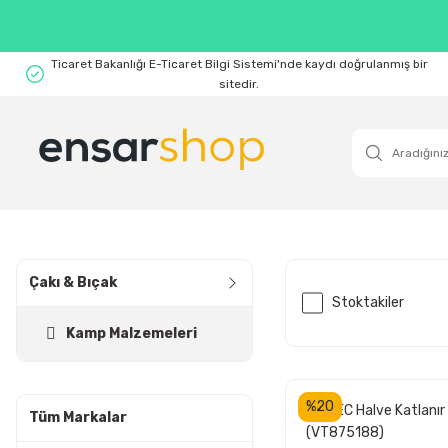
Ticaret Bakanlığı E-Ticaret Bilgi Sistemi'nde kaydı doğrulanmış bir
sitedir.
Çakı & Bıçak
Stoktakiler
Kamp Malzemeleri
%20
VIPTEC Halve Katlanır
Tüm Markalar
(VT875188)