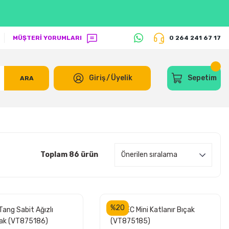
MÜŞTERİ YORUMLARI
0 264 241 67 17
Giriş
/
Üyelik
Sepetim
ARA
Toplam 86 ürün
%20
ang Sabit Ağızlı
VIPTEC Mini Katlanır Bıçak
Bıçak (VT875186)
(VT875185)