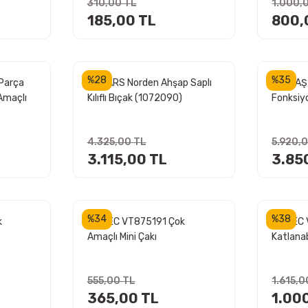
310,00 TL
1.000,
185,00 TL
800,
%28
%35
Parça
FISKARS Norden Ahşap Saplı
İZELTAŞ 
Amaçlı
Kılıflı Bıçak (1072090)
Fonksiyo
Pense S
4.325,00 TL
5.920,
3.115,00 TL
3.85
%34
%38
k
VIPTEC VT875191 Çok
VIPTEC
Amaçlı Mini Çakı
Katlanab
555,00 TL
1.615,0
365,00 TL
1.00