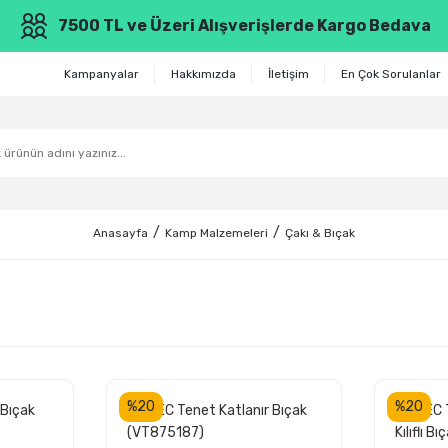
7500 TL ve Üzeri Alışverişlerde Kargo Bedava
Kampanyalar
Hakkımızda
İletişim
En Çok Sorulanlar
Anasayfa
Kamp Malzemeleri
Çakı & Bıçak
%20
%20
 Bıçak
VIPTEC Tenet Katlanır Bıçak
VIPTEC T
(VT875187)
Kılıflı 