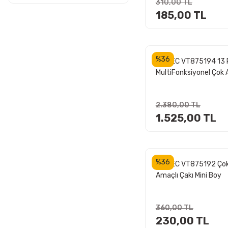
1001 TL - 1500 TL (13)
310,00 TL
185,00 TL
1501 TL - 2000 TL (13)
2001 TL - 2500 TL (5)
2501 TL - 5000 TL (18)
%36
VIPTEC VT875194 13 
MultiFonksiyonel Çok 
5000 TL ve üzeri (9)
Katlanır Cep Tipi Çakı
2.380,00 TL
1.525,00 TL
%36
VIPTEC VT875192 Ço
Amaçlı Çakı Mini Boy
360,00 TL
230,00 TL