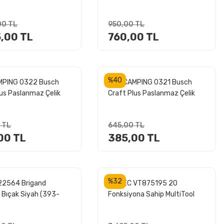
00 TL
950,00 TL
5,00 TL
760,00 TL
%40
MPING 0322 Busch
ROX CAMPING 0321 Busch
lus Paslanmaz Çelik
Craft Plus Paslanmaz Çelik
çağı (Siyah)
Kamp Bıçağı (Turuncu)
 TL
645,00 TL
00 TL
385,00 TL
%32
22564 Brigand
VIPTEC VT875195 20
 Bıçak Siyah (393-
Fonksiyona Sahip MultiTool
iyah)
Çok Amaçlı Katlanabilir
Çakı+Pense