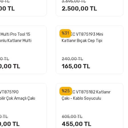
00 TL
3.695,00 TL
00 TL
2.500,00 TL
%31
Multi Pro Tool 15
VIPTEC VT875193 Mini
nlu Katlanır Multi
Katlanır Bıçak Cep Tipi
eti
00 TL
240,00 TL
0,00 TL
165,00 TL
%25
 VT875190
VIPTEC VT875182 Katlanır
ilir Çok Amaçlı Çakı
Çakı - Kablo Soyuculu
0 TL
605,00 TL
0,00 TL
455,00 TL