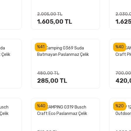
2.005,00 TL
2.030,
1.605,00 TL
1.62
%41
%40
uda
Rox Camping 0369 Suda
ROX CA
Çelik
Batmayan Paslanmaz Çelik
Craft P
Fileto Kamp Bıçağı
Kamp Bı
480,00 TL
700,00
285,00 TL
420,
%40
%20
usch
ROX CAMPING 0319 Busch
MİKOV 1
Çelik
Craft Eco Paslanmaz Çelik
Outdoor
)
Kamp Bıçağı (Yeşil)
NH-10/S