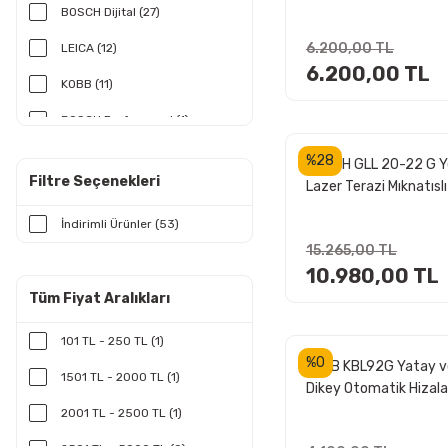
Otomatik Hizalamalı Y
BOSCH Dijital (27)
Nokta Ve Şakül Ve Yeşi
6.200,00 TL
LEICA (12)
Çapraz Çizgi Lazer
6.200,00 TL
KOBB (11)
BOSCH Profesyonel (1)
JCB (1)
%28
BOSCH GLL 20-22 G Ye
Filtre Seçenekleri
Lazer Terazi Mıknatıslı
ROX (1)
Tripod Sehpalı Çapraz Ç
İndirimli Ürünler (53)
15.265,00 TL
10.980,00 TL
Tüm Fiyat Aralıkları
101 TL - 250 TL (1)
%0
KOBB KBL92G Yatay v
1501 TL - 2000 TL (1)
Dikey Otomatik Hizala
Yeşil Çapraz Çizgi Laze
2001 TL - 2500 TL (1)
Noktalı Şakül Lazer