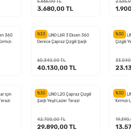
5.665,00 TL
2.535,
d
3.680,00 TL
1.90
%33
%30
sen 360
LEICA LINO L6R 3 Eksen 360
LEICA L
Kırmızı
Derece Çapraz Çizgili Şarjlı
Çizgili Y
Kırmızı Lazer Terazi
60.340,00 TL
33.040
40.130,00 TL
23.1
%30
%30
ar için
LEICA LINO L2G Çapraz Çizgili
LEICA LI
Terazi
Şarjlı Yeşil Lazer Terazi
Kırmızı 
42.700,00 TL
19.390
29.890,00 TL
13.5