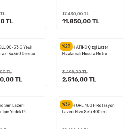
X0273)
Aparatlı Çapraz Çizgili
 TL
17.430,00 TL
00 TL
11.850,00 TL
%28
LL 80-33 G Yeşil
BOSCH ATİNO Çizgi Lazer
erazi 3x360 Derece
Hizalamalı Mesura Metre
 Sehpalı
,00 TL
3.498,00 TL
60,00 TL
2.516,00 TL
%39
no Seri Lazerli
BOSCH GRL 400 H Rotasyon
r İçin Yedek Pil
Lazerli Nivo Seti 400 mt
(3xAA)
Mesafeli