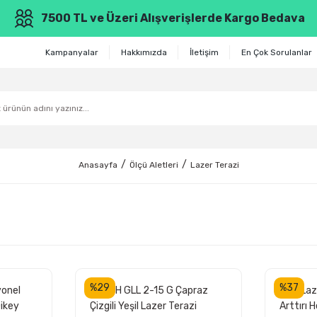
7500 TL ve Üzeri Alışverişlerde Kargo Bedava
Kampanyalar
Hakkımızda
İletişim
En Çok Sorulanlar
Anasayfa
Ölçü Aletleri
Lazer Terazi
%29
%37
onel
BOSCH GLL 2-15 G Çapraz
ROX Laze
ikey
Çizgili Yeşil Lazer Terazi
Arttırı 