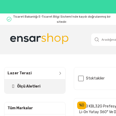
Ticaret Bakanlığı E-Ticaret Bilgi Sistemi'nde kaydı doğrulanmış bir
sitedir.
Lazer Terazi
Stoktakiler
Ölçü Aletleri
%0
KOBB KBL32G Prefesy
Tüm Markalar
Li-On Yatay 360° Ve D