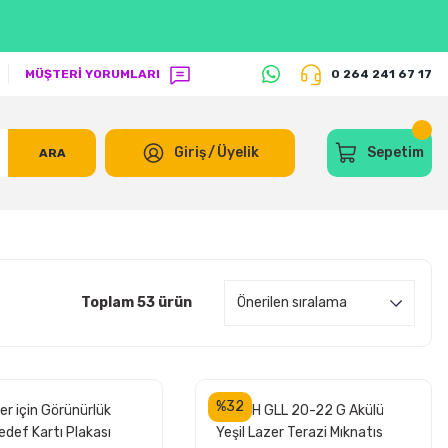
MÜŞTERİ YORUMLARI
0 264 241 67 17
Giriş
/
Üyelik
Sepetim
ARA
Toplam 53 ürün
%32
r için Görünürlük
BOSCH GLL 20-22 G Akülü
Hedef Kartı Plakası
Yeşil Lazer Terazi Mıknatıs