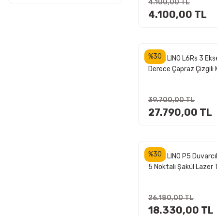
2501 TL - 5000 TL (9)
4.100,00 TL
Distomat + Mini Tripo
4.100,00 TL
5000 TL ve üzeri (41)
%30
LEICA LINO L6Rs 3 Ek
Derece Çapraz Çizgili 
Lazer Terazi
39.700,00 TL
27.790,00 TL
%30
LEICA LINO P5 Duvarcıl
5 Noktalı Şakül Lazer 
26.180,00 TL
18.330,00 TL