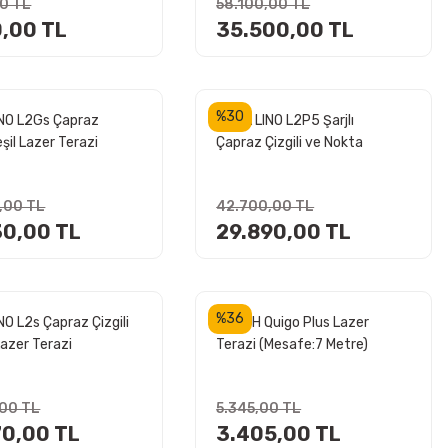
00 TL
58.100,00 TL
0,00 TL
35.500,00 TL
%30
INO L2Gs Çapraz
LEICA LINO L2P5 Şarjlı
eşil Lazer Terazi
Çapraz Çizgili ve Nokta
Şaküllü Lazer Terazi
,00 TL
42.700,00 TL
30,00 TL
29.890,00 TL
%36
NO L2s Çapraz Çizgili
BOSCH Quigo Plus Lazer
Lazer Terazi
Terazi (Mesafe:7 Metre)
,00 TL
5.345,00 TL
70,00 TL
3.405,00 TL