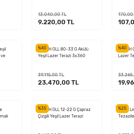
eşil
Plastik Çantalı
(153RO
l
13.040,00 TL
170,00
9.220,00 TL
107,
%40
%40
şil
BOSCH GLL 80-33 G Akülü
BOSCH G
 ve
Yeşil Lazer Terazi 3x360
Lazer T
izgili
Derece Mıknatıs Sehpalı
Mıknatıs
39.115,00 TL
33.265
23.470,00 TL
19.9
%35
%25
e
BOSCH GLL 12-22 G Çapraz
LEICA Li
malı
Çizgili Yeşil Lazer Terazi
Tezazile
r, 2
Kapağı 