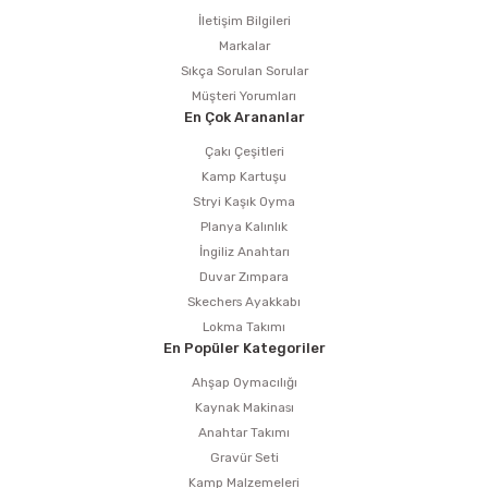
İletişim Bilgileri
Markalar
Sıkça Sorulan Sorular
Müşteri Yorumları
En Çok Arananlar
Çakı Çeşitleri
Kamp Kartuşu
Stryi Kaşık Oyma
Planya Kalınlık
İngiliz Anahtarı
Duvar Zımpara
Skechers Ayakkabı
Lokma Takımı
En Popüler Kategoriler
Ahşap Oymacılığı
Kaynak Makinası
Anahtar Takımı
Gravür Seti
Kamp Malzemeleri