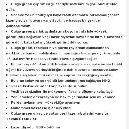
Quigo green çapraz çizgi lazeriyle maksimum görünürlük elde
edin.
Sadece tek bir sürgüyü kaydırarak otomatik hizalamalı çapraz
ri
inası
lazer çizgisini duvara yansıtabilir ve hassas bir şekilde
çalışabilirsiniz.
sı Tabanı
Quigo green parlak aydınlatma koşullarında bile yüksek
görünürlük sağlayan yeşil lazer diyotları sayesinde kırmızı lazerlere
göre dört kata kadar yüksek görünürlük sunar.
ancası
Quigo green, resimlerin ve perde raylarının asılmasından
mutfak ve banyo mobilyalarının montajına kadar pek çok projede
+/- 0,8 mm/m hassasiyetinde kılavuz çizgileri sağlar.
sı
Bu ürün +/- 4° otomatik hizalama aralığına sahiptir ve alet hafif
eğimli bir yüzeye yerleştirildiğinde dahi duvarda hassas ve kolay
hizalama sağlayan mükemmel bir çapraz lazer çizgisi yansıtır.
Bu araç kolay ve çok yönlü konumlandırma sağlayan MM2
universal kıskaç ve adaptör plakası ile sunulur.
lı-Zemin Yıkama
Yeşil lazer çizgileri ile mükemmel fayans döşeme kolaylaştı
Yenilemeler, dekorasyon ve bakım çalışmaları için mükemmel
Perde raylarını aynı yüksekliğe ayarlayın
Mükemmel hassas iç işler için ideal
Quigo green dikey ve yatay yeşil lazer çizgilerini yansıtır
i
Teknik Özellikler
Lazer diyodu : 500 – 540 nm