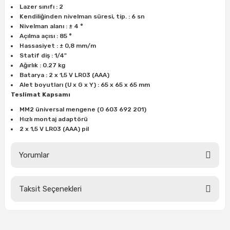
estere
Lazer sınıfı : 2
Kendiliğinden nivelman süresi, tip. : 6 sn
a
Nivelman alanı : ± 4 °
Açılma açısı : 85 °
Hassasiyet : ± 0,8 mm/m
nası
Statif diş : 1/4"
Ağırlık : 0.27 kg
Batarya : 2 x 1,5 V LR03 (AAA)
ı
Alet boyutları (U x G x Y) : 65 x 65 x 65 mm
Teslimat Kapsamı
MM2 üniversal mengene (0 603 692 201)
Hızlı montaj adaptörü
Çakma Makinası
2 x 1,5 V LR03 (AAA) pil
sı
Yorumlar
Taksit Seçenekleri
Bu ürüne ilk yorumu siz yapın!
Yorum Yaz