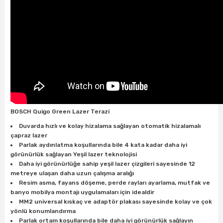
ları
rbün
Marangoz Tezgahları
ra
e
Rende Çeşitleri
e Mat
p Ucu
a
Taşlama İçin Ahşap Oyma Aparatları
r
ap Ucu
Torna Bıçakları
ski - Kargaburun
arları
BOSCH Quigo Green Lazer Terazi
Duvarda hızlı ve kolay hizalama sağlayan otomatik hizalamalı
i
lmas Panç
çapraz lazer
Parlak aydınlatma koşullarında bile 4 kata kadar daha iyi
estere Ucu
görünürlük sağlayan Yeşil lazer teknolojisi
Daha iyi görünürlüğe sahip yeşil lazer çizgileri sayesinde 12
metreye ulaşan daha uzun çalışma aralığı
ı
Resim asma, fayans döşeme, perde rayları ayarlama, mutfak ve
banyo mobilya montajı uygulamaları için idealdir
MM2 universal kıskaç ve adaptör plakası sayesinde kolay ve çok
kinası
yönlü konumlandırma
Parlak ortam koşullarında bile daha iyi görünürlük sağlayın