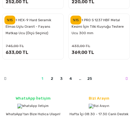
estere
252,00 TL
220,00 TL
a
%15
%15
BOSCH HEX-9 Hard Seramik
BOSCH PRO S 1237 HBF Metal
Elmas Uçlu Granit - Fayans
Kesimi İçin Tilki Kuyruğu Testere
nası
Matkap Ucu (Ölçü Seçiniz)
Ucu 300 mm
ı
745,00 TL
433,00 TL
633,00 TL
369,00 TL
Çakma Makinası
1
2
3
4
..
25
sı
WhatsApp İletişim
Bizi Arayın
WhatsApp'tan Bize Hızlıca Ulaşın!
Hafta İçi 08:30 - 17:30 Canlı Destek