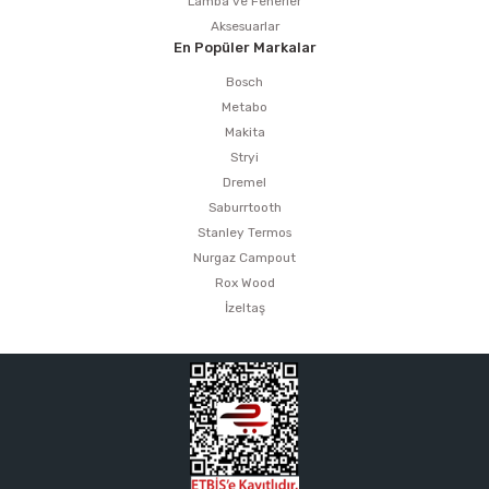
Lamba ve Fenerler
Aksesuarlar
En Popüler Markalar
Bosch
Metabo
Makita
Stryi
Dremel
Saburrtooth
Stanley Termos
Nurgaz Campout
Rox Wood
İzeltaş