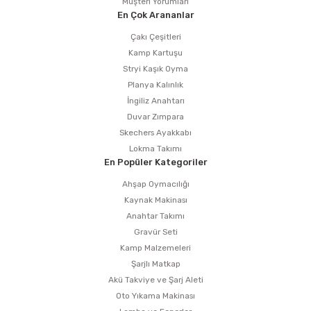
Müşteri Yorumları
En Çok Arananlar
Çakı Çeşitleri
Kamp Kartuşu
Stryi Kaşık Oyma
Planya Kalınlık
İngiliz Anahtarı
Duvar Zımpara
Skechers Ayakkabı
Lokma Takımı
En Popüler Kategoriler
Ahşap Oymacılığı
Kaynak Makinası
Anahtar Takımı
Gravür Seti
Kamp Malzemeleri
Şarjlı Matkap
Akü Takviye ve Şarj Aleti
Oto Yıkama Makinası