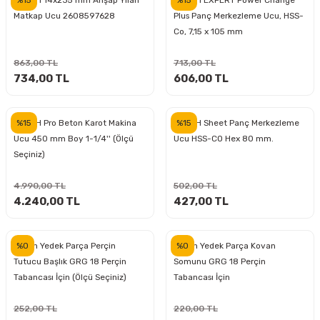
BOSCH 14x235 mm Ahşap Yılan
BOSCH EXPERT Power Change
Matkap Ucu 2608597628
Plus Panç Merkezleme Ucu, HSS-
Co, 7,15 x 105 mm
ri
inası
863,00 TL
713,00 TL
sı Tabanı
734,00 TL
606,00 TL
ancası
%15
%15
BOSCH Pro Beton Karot Makina
BOSCH Sheet Panç Merkezleme
Ucu 450 mm Boy 1-1/4'' (Ölçü
Ucu HSS-CO Hex 80 mm.
sı
Seçiniz)
4.990,00 TL
502,00 TL
4.240,00 TL
427,00 TL
lı-Zemin Yıkama
%0
%0
Bosch Yedek Parça Perçin
Bosch Yedek Parça Kovan
Tutucu Başlık GRG 18 Perçin
Somunu GRG 18 Perçin
Tabancası İçin (Ölçü Seçiniz)
Tabancası İçin
i
252,00 TL
220,00 TL