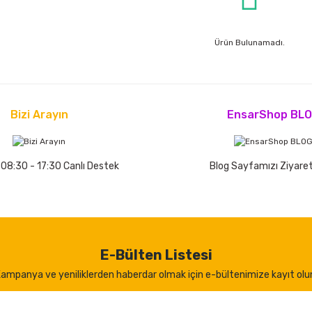
Ürün Bulunamadı.
Bizi Arayın
EnsarShop BL
 08:30 - 17:30 Canlı Destek
Blog Sayfamızı Ziyaret
E-Bülten Listesi
ampanya ve yeniliklerden haberdar olmak için e-bültenimize kayıt olu