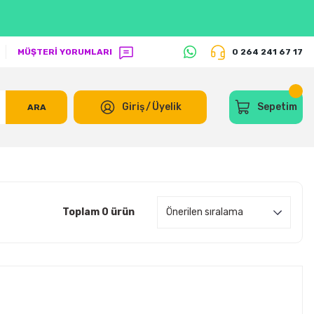
MÜŞTERİ YORUMLARI
0 264 241 67 17
Giriş
/
Üyelik
Sepetim
ARA
Toplam 0 ürün