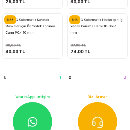
estere
25,00 TL
30,00 TL
a
%63
%15
UNIARC Kolormatik Kaynak
UNIARC Kolormatik Maske için İç
Maskeler için Ön Yedek Koruma
Yedek Koruma Camı 100X63
nası
Camı 90x110 mm
mm
ı
80,00 TL
87,00 TL
30,00 TL
74,00 TL
Çakma Makinası
1
2
sı
WhatsApp İletişim
Bizi Arayın