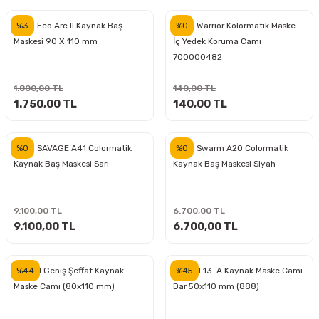
inası
şitleri
Makinası
ünleri
Maşalı Boru Anahtarı
Ahşap Yontma Bıçağı (Carving Knife)
Outdoor T-Shirt
%3
%0
ESAB Eco Arc II Kaynak Baş
ESAB Warrior Kolormatik Maske
Maskesi 90 X 110 mm
İç Yedek Koruma Camı
kinası
 & Mastik
ı
inası
Yıldız Anahtar
Balon Zımpara
700000482
tleri
a Taşı
akinası
Bileme Ekipmanları
1.800,00 TL
140,00 TL
1.750,00 TL
140,00 TL
tleri
İçin Keski Murçlar
 Tabancası
Diğer Marangoz Ürünleri
%0
%0
ESAB SAVAGE A41 Colormatik
ESAB Swarm A20 Colormatik
sı
si
ap Ucu
Japon Testereleri
Kaynak Baş Maskesi Sarı
Kaynak Baş Maskesi Siyah
ırını
rları
ı
Kaşık ve Kuksa Oyma Aletleri
9.100,00 TL
6.700,00 TL
9.100,00 TL
6.700,00 TL
 Kesici
a
kinası
uarları
Kutu Oymacılığı (Chip Carving)
i
re
Marangoz Çekici ve Ahşap Tokmak
%44
%45
NEXON Geniş Şeffaf Kaynak
NEXON 13-A Kaynak Maske Camı
Maske Camı (80x110 mm)
Dar 50x110 mm (888)
leri
inası Bıçakları
inası
Marangoz Ölçü Aletleri