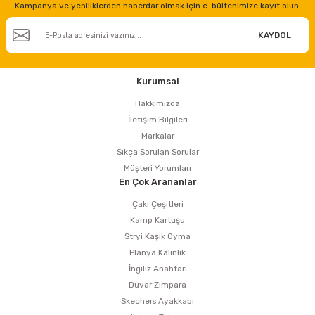
Kampanya ve yeniliklerden haberdar olmak için e-bültenimize kayıt olun.
KAYDOL
Kurumsal
Hakkımızda
İletişim Bilgileri
Markalar
Sıkça Sorulan Sorular
Müşteri Yorumları
En Çok Arananlar
Çakı Çeşitleri
Kamp Kartuşu
Stryi Kaşık Oyma
Planya Kalınlık
İngiliz Anahtarı
Duvar Zımpara
Skechers Ayakkabı