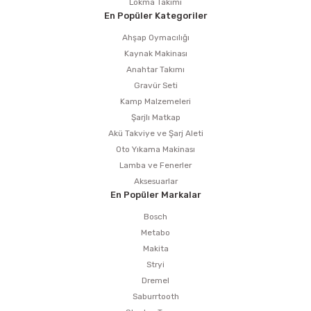
Lokma Takımı
En Popüler Kategoriler
Ahşap Oymacılığı
Kaynak Makinası
Anahtar Takımı
Gravür Seti
Kamp Malzemeleri
Şarjlı Matkap
Akü Takviye ve Şarj Aleti
Oto Yıkama Makinası
Lamba ve Fenerler
Aksesuarlar
En Popüler Markalar
Bosch
Metabo
Makita
Stryi
Dremel
Saburrtooth