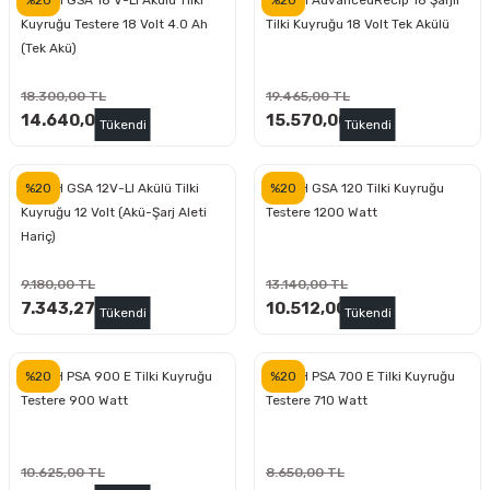
BOSCH GSA 18 V-LI Akülü Tilki
BOSCH AdvancedRecip 18 Şarjlı
Kuyruğu Testere 18 Volt 4.0 Ah
Tilki Kuyruğu 18 Volt Tek Akülü
(Tek Akü)
ri
inası
18.300,00 TL
19.465,00 TL
sı Tabanı
14.640,00 TL
15.570,00 TL
Tükendi
Tükendi
ancası
%20
%20
BOSCH GSA 12V-LI Akülü Tilki
BOSCH GSA 120 Tilki Kuyruğu
Kuyruğu 12 Volt (Akü-Şarj Aleti
Testere 1200 Watt
sı
Hariç)
9.180,00 TL
13.140,00 TL
7.343,27 TL
10.512,00 TL
Tükendi
Tükendi
lı-Zemin Yıkama
%20
%20
BOSCH PSA 900 E Tilki Kuyruğu
BOSCH PSA 700 E Tilki Kuyruğu
Testere 900 Watt
Testere 710 Watt
i
10.625,00 TL
8.650,00 TL