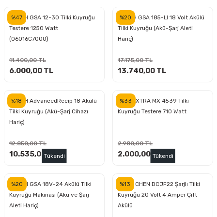
inası
şitleri
Makinası
ünleri
Maşalı Boru Anahtarı
Ahşap Yontma Bıçağı (Carving Knife)
Outdoor T-Shirt
%47
%20
BOSCH GSA 12-30 Tilki Kuyruğu
BOSCH GSA 185-LI 18 Volt Akülü
Testere 1250 Watt
Tilki Kuyruğu (Akü-Şarj Aleti
kinası
 & Mastik
ı
inası
Yıldız Anahtar
Balon Zımpara
(06016C7000)
Hariç)
tleri
a Taşı
akinası
Bileme Ekipmanları
11.400,00 TL
17.175,00 TL
6.000,00 TL
13.740,00 TL
tleri
İçin Keski Murçlar
 Tabancası
Diğer Marangoz Ürünleri
%18
%33
BOSCH AdvancedRecip 18 Akülü
MAX-EXTRA MX 4539 Tilki
sı
si
ap Ucu
Japon Testereleri
Tilki Kuyruğu (Akü-Şarj Cihazı
Kuyruğu Testere 710 Watt
Hariç)
ırını
rları
ı
Kaşık ve Kuksa Oyma Aletleri
12.850,00 TL
2.980,00 TL
10.535,00 TL
2.000,00 TL
 Kesici
a
kinası
uarları
Kutu Oymacılığı (Chip Carving)
Tükendi
Tükendi
i
re
Marangoz Çekici ve Ahşap Tokmak
%20
%13
BOSCH GSA 18V-24 Akülü Tilki
DONG CHEN DCJF22 Şarjlı Tilki
Kuyruğu Makinası (Akü ve Şarj
Kuyruğu 20 Volt 4 Amper Çift
leri
inası Bıçakları
inası
Marangoz Ölçü Aletleri
Aleti Hariç)
Akülü