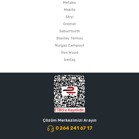
Metabo
Makita
Stryi
Dremel
Saburrtooth
Stanley Termos
Nurgaz Campout
Rox Wood
İzeltaş
Çözüm Merkezimizi Arayın
0 264 241 67 17