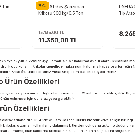
%25
2 Ton
OMEGA Dikey Şanzıman
OMEGA Ç
Krikosu 500 kg/0.5 Ton
Tip Arab
15.135,00 TL
8.26
11.350,00 TL
mak veya büyük kuvvetler uygulamak için bir kaldırma aygıtı olarak kullanılan meka
r hidrolik güç kullanır. Krikolar genellikle maksimum kaldırma kapasitesi (örneğin 1
abilir. Kriko fiyatlarını sitemiz EnsarShop.com'dan inceleyebilirsiniz.
ko Ürün Özellikleri
aracın çakmak yuvasından doğrudan temin edilen 12 voltluk elektrikle çalışır.Bu, 
ürücünün çalışması için daha az çaba gerektirir.
rün Özellikleri
ko olarak adlandırılır. 1838'de William Joseph Curtis hidrolik krikolar için bir İng
olik krikolar, o zaman kullanılan vidalanmış kitlerden çok daha üstün olduğunu kanı
için tasarlanmamış olan kaldırma krikolarının kullanımı, zemin koşullarını seçerken