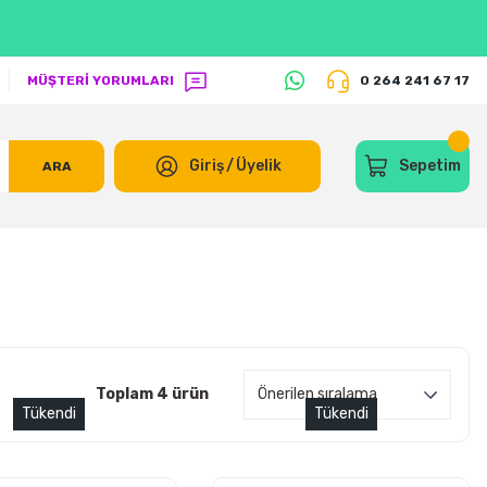
MÜŞTERİ YORUMLARI
0 264 241 67 17
Giriş
/
Üyelik
Sepetim
ARA
Toplam 4 ürün
Tükendi
Tükendi