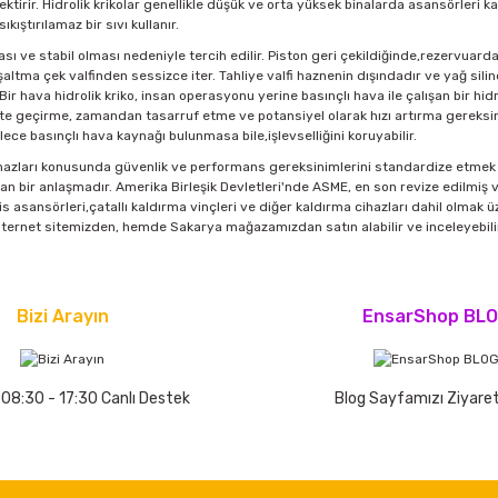
irir. Hidrolik krikolar genellikle düşük ve orta yüksek binalarda asansörleri kaldı
kıştırılamaz bir sıvı kullanır.
sı ve stabil olması nedeniyle tercih edilir. Piston geri çekildiğinde,rezervuard
şaltma çek valfinden sessizce iter. Tahliye valfi haznenin dışındadır ve yağ sil
Bir hava hidrolik kriko, insan operasyonu yerine basınçlı hava ile çalışan bir hidr
e geçirme, zamandan tasarruf etme ve potansiyel olarak hızı artırma gereksinim
öylece basınçlı hava kaynağı bulunmasa bile,işlevselliğini koruyabilir.
ihazları konusunda güvenlik ve performans gereksinimlerini standardize etmek içi
ılan bir anlaşmadır. Amerika Birleşik Devletleri'nde ASME, en son revize edilmiş ve
is asansörleri,çatallı kaldırma vinçleri ve diğer kaldırma cihazları dahil olmak 
 internet sitemizden, hemde Sakarya mağazamızdan satın alabilir ve inceleyebilir
Bizi Arayın
EnsarShop BL
 08:30 - 17:30 Canlı Destek
Blog Sayfamızı Ziyaret