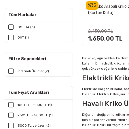
%33
DHT Eko Arabalı Kriko 
(Karton Kutu)
Tüm Markalar
OMEGA (3)
2.450,00 TL
1.650,00 TL
DHT (1)
Bir kriko, ağır yükleri kaldır
Filtre Seçenekleri
kullanır. Bir hidrolik krikola
çok yüksek değerlere sahip ol
İndirimli Ürünler (2)
Elektrikli Kri
Elektrikle çalışan krikolar, 
Tüm Fiyat Aralıkları
kullanılır. Elektrik kitleri,s
Havalı Kriko Ü
1501 TL - 2000 TL (1)
Diğer bir değişle hidrolik kri
2501 TL - 5000 TL (1)
için bir patent verildi. Hiidr
kullanılır. Belirli bir taşıt 
5000 TL ve üzeri (2)