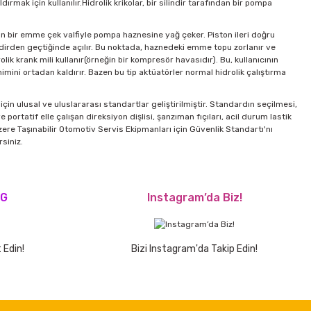
rmak için kullanılır.Hidrolik krikolar, bir silindir tarafından bir pompa
an bir emme çek valfiyle pompa haznesine yağ çeker. Piston ileri doğru
indirden geçtiğinde açılır. Bu noktada, haznedeki emme topu zorlanır ve
olik krank mili kullanır(örneğin bir kompresör havasıdır). Bu, kullanıcının
ini ortadan kaldırır. Bazen bu tip aktüatörler normal hidrolik çalıştırma
n ulusal ve uluslararası standartlar geliştirilmiştir. Standardın seçilmesi,
 portatif elle çalışan direksiyon dişlisi, şanzıman fıçıları, acil durum lastik
üzere Taşınabilir Otomotiv Servis Ekipmanları için Güvenlik Standartı'nı
siniz.
OG
Instagram’da Biz!
 Edin!
Bizi Instagram'da Takip Edin!