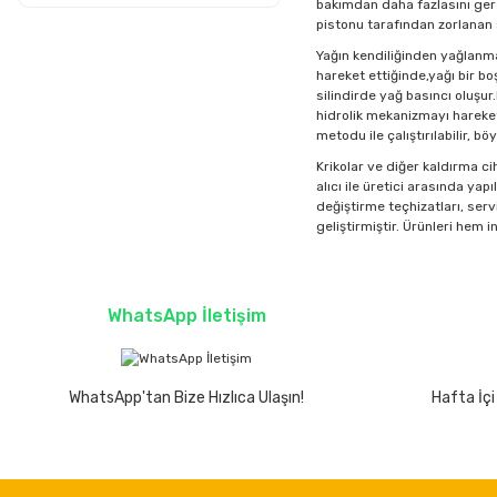
bakımdan daha fazlasını gerekt
pistonu tarafından zorlanan sı
Yağın kendiliğinden yağlanma
hareket ettiğinde,yağı bir bo
silindirde yağ basıncı oluşur.
hidrolik mekanizmayı hareket
metodu ile çalıştırılabilir, b
Krikolar ve diğer kaldırma c
alıcı ile üretici arasında yap
değiştirme teçhizatları, serv
geliştirmiştir. Ürünleri hem
WhatsApp İletişim
WhatsApp'tan Bize Hızlıca Ulaşın!
Hafta İçi