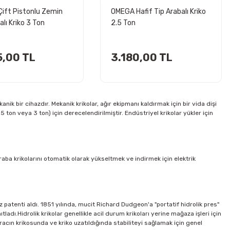
ift Pistonlu Zemin
OMEGA Hafif Tip Arabalı Kriko
alı Kriko 3 Ton
2.5 Ton
5,00 TL
3.180,00 TL
nik bir cihazdır. Mekanik krikolar, ağır ekipmanı kaldırmak için bir vida dişi
,5 ton veya 3 ton) için derecelendirilmiştir. Endüstriyel krikolar yükler için
araba krikolarını otomatik olarak yükseltmek ve indirmek için elektrik
iliz patenti aldı. 1851 yılında, mucit Richard Dudgeon'a "portatif hidrolik pres"
tladı.Hidrolik krikolar genellikle acil durum krikoları yerine mağaza işleri için
, aracın krikosunda ve kriko uzatıldığında stabiliteyi sağlamak için genel