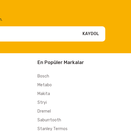
n.
KAYDOL
En Popüler Markalar
Bosch
Metabo
Makita
Stryi
Dremel
Saburrtooth
Stanley Termos