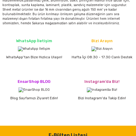
malzemelerde,paslanmaz çelik, alüminyum, bakır, pirinçten mamul ince saclar için,
kontraplak, sunta kaplama, laminant, plastik, sandviç malzemeler için uygundur.
Sheet metal ürünler ise dar 16 mm civarından geniş ağızlı 150 mm' ye kadar
bulunabilmektedir. Bu ürün kırılmayı önleyen çalışma düzeneğinin yanı sıra
malzemeyi dışarı fırlatan fırlatma yayı ile donatılmıştır. Ürünleri hem internet
sitemizden, hemde Sakarya mağazamızdan satın alabilir ve inceleyebilirsiniz.
WhatsApp İletişim
Bizi Arayın
WhatsApp'tan Bize Hızlıca Ulaşın!
Hafta İçi 08:30 - 17:30 Canlı Destek
EnsarShop BLOG
Instagram’da Biz!
Blog Sayfamızı Ziyaret Edin!
Bizi Instagram'da Takip Edin!
E-Bülten Listesi