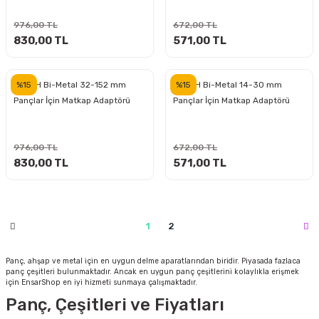
estere
976,00 TL
672,00 TL
a
830,00 TL
571,00 TL
nası
%15
%15
BOSCH Bi-Metal 32-152 mm
BOSCH Bi-Metal 14-30 mm
Pançlar İçin Matkap Adaptörü
Pançlar İçin Matkap Adaptörü
ı
976,00 TL
672,00 TL
830,00 TL
571,00 TL
Çakma Makinası
sı
1
2
Panç, ahşap ve metal için en uygun delme aparatlarından biridir. Piyasada fazlaca
panç çeşitleri bulunmaktadır. Ancak en uygun panç çeşitlerini kolaylıkla erişmek
için EnsarShop en iyi hizmeti sunmaya çalışmaktadır.
Panç, Çeşitleri ve Fiyatları