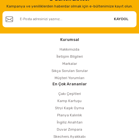
Kampanya ve yeniliklerden haberdar olmak için e-bültenimize kayıt olun.
KAYDOL
Kurumsal
Hakkımızda
İletişim Bilgileri
Markalar
Sıkça Sorulan Sorular
Müşteri Yorumları
En Çok Arananlar
Çakı Çeşitleri
Kamp Kartuşu
Stryi Kaşık Oyma
Planya Kalınlık
İngiliz Anahtarı
Duvar Zımpara
Skechers Ayakkabı