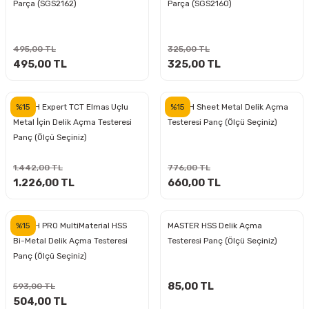
Parça (SGS2162)
Parça (SGS2160)
ları
rbün
Marangoz Tezgahları
ra
e
Rende Çeşitleri
495,00 TL
325,00 TL
495,00 TL
325,00 TL
e Mat
p Ucu
a
Taşlama İçin Ahşap Oyma Aparatları
%15
%15
BOSCH Expert TCT Elmas Uçlu
BOSCH Sheet Metal Delik Açma
r
ap Ucu
Torna Bıçakları
Metal İçin Delik Açma Testeresi
Testeresi Panç (Ölçü Seçiniz)
Panç (Ölçü Seçiniz)
ski - Kargaburun
arları
1.442,00 TL
776,00 TL
i
lmas Panç
1.226,00 TL
660,00 TL
estere Ucu
%15
BOSCH PRO MultiMaterial HSS
MASTER HSS Delik Açma
Bi-Metal Delik Açma Testeresi
Testeresi Panç (Ölçü Seçiniz)
ı
Panç (Ölçü Seçiniz)
kinası
85,00 TL
593,00 TL
504,00 TL