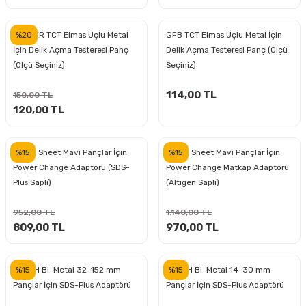
%20
MASTER TCT Elmas Uçlu Metal
GFB TCT Elmas Uçlu Metal İçin
ri
inası
İçin Delik Açma Testeresi Panç
Delik Açma Testeresi Panç (Ölçü
(Ölçü Seçiniz)
Seçiniz)
sı Tabanı
114,00 TL
150,00 TL
ancası
120,00 TL
sı
%15
%15
Bosch Sheet Mavi Pançlar İçin
Bosch Sheet Mavi Pançlar İçin
Power Change Adaptörü (SDS-
Power Change Matkap Adaptörü
Plus Saplı)
(Altıgen Saplı)
lı-Zemin Yıkama
952,00 TL
1.140,00 TL
809,00 TL
970,00 TL
%15
%15
BOSCH Bi-Metal 32-152 mm
BOSCH Bi-Metal 14-30 mm
i
Pançlar İçin SDS-Plus Adaptörü
Pançlar İçin SDS-Plus Adaptörü