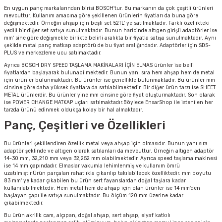
En uygun panç markalarından birisi BOSCH'tur. Bu markanın da çok çeşitli ürünleri
mevcuttur. Kullanım amacına göre şekillenen ürünlerin fiyatları da buna göre
değişmektedir. Örneğin ahşap için beşli set 52TL' ye satılmaktadır. Farklı özellikteki
yedili bir diğer set satışa sunulmaktadır. Bunun haricinde altıgen girişli adaptörler ise
mm' sine göre değişmekle birlikte belirli aralıkta bir fiyatla satışa sunulmaktadır. Aynı
şekilde metal panç matkap adaptörü de bu fiyat aralığındadır. Adaptörler için SDS-
PLUS ve merkezleme ucu satılmaktadır.
Ayrıca BOSCH DRY SPEED TAŞLAMA MAKİNALARI İÇİN ELMAS ürünler ise belli
fiyatlardan başlayarak bulunabilmektedir. Bunun yanı sıra hem ahşap hem de metal
için ürünler bulunmaktadır. Bu ürünler ise genellikle bulunmaktadır. Bu ürünler mm
cinsine göre daha yüksek fiyatlara da satılabilmektedir. Bir diğer ürün tarzı ise SHEET
METAL ürünlerdir. Bu ürünler yine mm cinsine göre fiyat oluşturmaktadır. Son olarak
ise POWER CHANGE MATKAP uçları satılmaktadır.Böylece EnsarShop ile istenilen her
tarzda ürünü edinmek oldukça kolay bir hal almaktadır.
Panç, Çeşitleri ve Özellikleri
Bu ürünleri şekillendiren özellik metal veya ahşap için olmasıdır. Bunun yanı sıra
adaptör şeklinde ve altıgen olarak satılanları da mevcuttur. Örneğin altıgen adaptör
14-30 mm, 32,210 mm veya 32,252 mm olabilmektedir. Ayrıca speed taşlama makinesi
ise 14 mm çapındadır. Elmaslar vakumla lehimlenmiş ve kullanım ömrü
uzatılmıştır.Ürün parçaları rahatlıkla çıkarılıp takılabilecek özelliktedir. mm boyutu
83 mm' ye kadar çıkabilen bu ürün sert fayanslardan doğal taşlara kadar
kullanılabilmektedir. Hem metal hem de ahşap için olan ürünler ise 14 mm'den
başlayan çapı ile satışa sunulmaktadır. Bu ölçüm 120 mm üzerine kadar
çıkabilmektedir.
Bu ürün akrilik cam, alçıpan, doğal ahşap, sert ahşap, elyaf katkılı