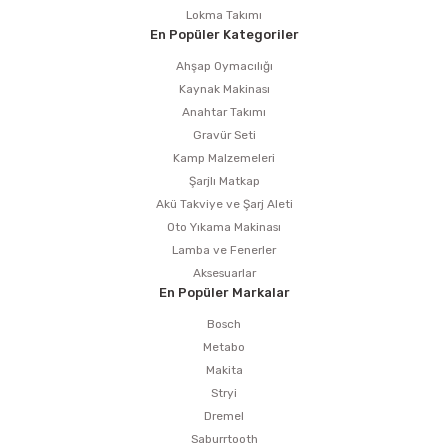
Lokma Takımı
En Popüler Kategoriler
Ahşap Oymacılığı
Kaynak Makinası
Anahtar Takımı
Gravür Seti
Kamp Malzemeleri
Şarjlı Matkap
Akü Takviye ve Şarj Aleti
Oto Yıkama Makinası
Lamba ve Fenerler
Aksesuarlar
En Popüler Markalar
Bosch
Metabo
Makita
Stryi
Dremel
Saburrtooth