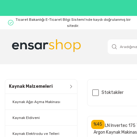
Ticaret Bakanlığı E-Ticaret Bilgi Sistemi'nde kaydı doğrulanmış bir
sitedir.
Kaynak Malzemeleri
Stoktakiler
Kaynak Ağzı Açma Makinası
Kaynak Eldiveni
%45
LINCOLN Invertec 175 
Argon Kaynak Makinas
Kaynak Elektrodu ve Telleri