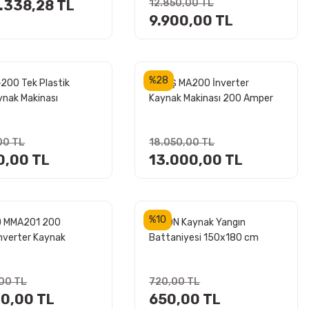
1.338,28 TL
12.850,00 TL
9.900,00 TL
%28
-200 Tek Plastik
NURİŞ MA200 İnverter
ynak Makinası
Kaynak Makinası 200 Amper
00 TL
18.050,00 TL
0,00 TL
13.000,00 TL
%10
D MMA201 200
NEXON Kaynak Yangın
nverter Kaynak
Battaniyesi 150x180 cm
ı - Argon Kaynağı
,00 TL
720,00 TL
00,00 TL
650,00 TL