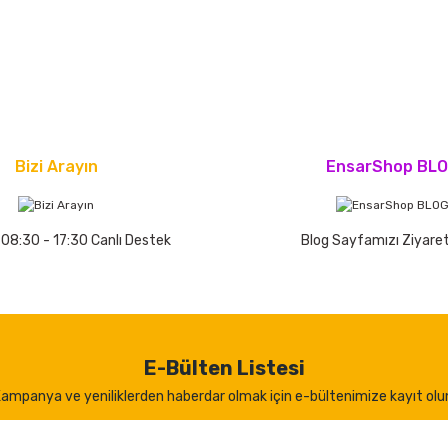
Bizi Arayın
EnsarShop BL
 08:30 - 17:30 Canlı Destek
Blog Sayfamızı Ziyaret
E-Bülten Listesi
ampanya ve yeniliklerden haberdar olmak için e-bültenimize kayıt olu