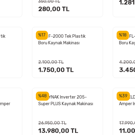
350,00 TL
1.28
280,00 TL
%17
%18
tik
VİRA F-2000 Tek Plastik
VİRA FL
Boru Kaynak Makinası
Boru Ka
2.100,00 TL
4.200,
1.750,00 TL
3.45
%48
%39
ASKAYNAK Inverter 205-
TIEWEL
Amper
Super PLUS Kaynak Makinası
Amper I
200 Amper Dijital Ekran
Makinas
Özellikli
26.950,00 TL
17.990
13.980,00 TL
11.0