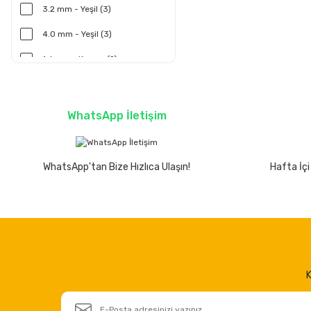
ORWELD (4)
3.2 mm - Yeşil (3)
WELDİNG ALLOYS (4)
4.0 mm - Yeşil (3)
TRAFİMET (3)
1.6 mm - Kırmızı (2)
DELTAPLUS (2)
1.6 mm - Yeşil (2)
ESSAFE (2)
2.4 mm - Gold (2)
WhatsApp İletişim
GEDİK (2)
3.2 mm - Gold (2)
SACIT (2)
4.0 mm - Kırmızı (2)
WhatsApp'tan Bize Hızlıca Ulaşın!
Hafta İçi
SGS (2)
1.6 mm - Gold (1)
TIEWELD (2)
1.6 mm - Gri (1)
WINKEL (2)
1.6 mm - Mor (1)
3M (1)
2.0 mm - Gold (1)
K
BEST (1)
2.0 mm - Kırmızı (1)
EPS (1)
2.0 mm - Mor (1)