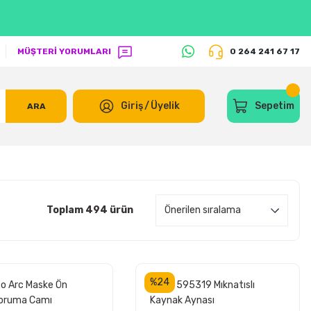
MÜŞTERİ YORUMLARI
0 264 241 67 17
Giriş
/
Üyelik
Sepetim
ARA
Toplam 494 ürün
%24
o Arc Maske Ön
ESAB 595319 Mıknatıslı
Koruma Camı
Kaynak Aynası