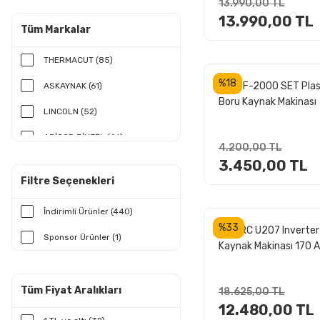
13.990,00 TL
13.990,00 TL
Tüm Markalar
THERMACUT (85)
%18
VİRA F-2000 SET Plas
ASKAYNAK (61)
Boru Kaynak Makinası
LINCOLN (52)
ABİCOR BİNZEL (46)
4.200,00 TL
3.450,00 TL
HYPERTHERM (40)
Filtre Seçenekleri
UNIARC (33)
İndirimli Ürünler (440)
ESAB (31)
%33
UNIARC U207 Inverter
Sponsor Ürünler (1)
VICTOR THERMAL DYNAMICS
Kaynak Makinası 170 
(17)
MATSAN (11)
Tüm Fiyat Aralıkları
18.625,00 TL
HANKER (10)
12.480,00 TL