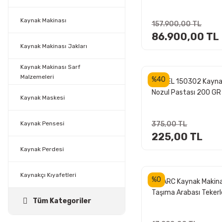
Amper (Pulse Özellikli)
Kaynak Makinası
157.900,00 TL
86.900,00 TL
Kaynak Makinası Jakları
Kaynak Makinası Sarf
Malzemeleri
%40
WINKEL 150302 Kayn
Nozul Pastası 200 GR
Kaynak Maskesi
Kaynak Pensesi
375,00 TL
225,00 TL
Kaynak Perdesi
Kaynakçı Kıyafetleri
%0
UNIARC Kaynak Makin
Taşıma Arabası Tekerle
Tüm Kategoriler
2