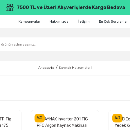
7500 TL ve Üzeri Alışverişlerde Kargo Bedava
Kampanyalar
Hakkımızda
İletişim
En Çok Sorulanlar
Anasayfa
Kaynak Malzemeleri
%0
%0
TP Tig
ASKAYNAK Inverter 201 TIG
ESAB Ec
ı 175
PFC Argon Kaynak Makinası
Yedek 