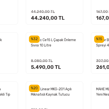
200 Amper
44.240,00 TL
167,00
44.240,00 TL
167,
%32
%15
ak
Protec Ce15 L Çapak Önleme
Abicor B
Sıvısı 10 Litre
Spreyi 
8.080,00 TL
307,00
5.490,00 TL
261,
%20
a
Heinz Linear MKG-201 Açılı
MAHE M
kli Tip
Mıknatıslı Kaynak Tutucu
Yeni Nes
Makinas