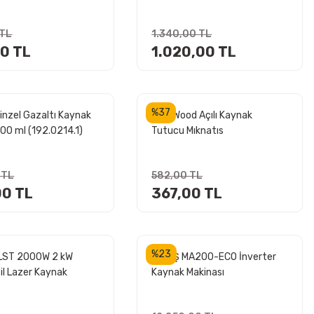
 TL
1.340,00 TL
00 TL
1.020,00 TL
%37
inzel Gazaltı Kaynak
ROX Wood Açılı Kaynak
400 ml (192.0214.1)
Tutucu Mıknatıs
 TL
582,00 TL
00 TL
367,00 TL
%23
LST 2000W 2 kW
NURİŞ MA200-ECO İnverter
il Lazer Kaynak
Kaynak Makinası
ı (Almanya Üretimi)