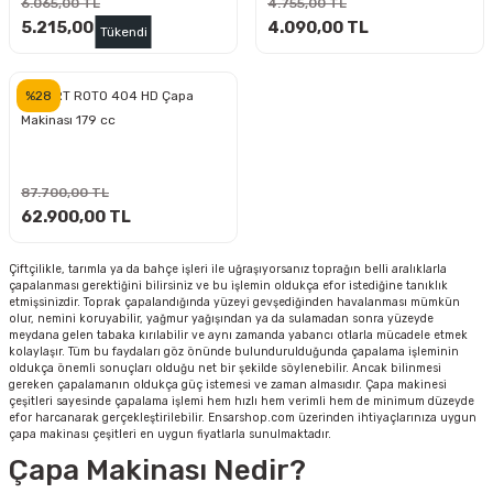
6.065,00 TL
4.755,00 TL
inası
şitleri
Makinası
ünleri
5.215,00 TL
Maşalı Boru Anahtarı
Ahşap Yontma Bıçağı (Carving Knife)
Outdoor T-Shirt
4.090,00 TL
Tükendi
kinası
 & Mastik
ı
inası
Yıldız Anahtar
Balon Zımpara
%28
PUBERT ROTO 404 HD Çapa
Makinası 179 cc
tleri
a Taşı
akinası
Bileme Ekipmanları
tleri
İçin Keski Murçlar
 Tabancası
Diğer Marangoz Ürünleri
87.700,00 TL
62.900,00 TL
sı
si
ap Ucu
Japon Testereleri
Çiftçilikle, tarımla ya da bahçe işleri ile uğraşıyorsanız toprağın belli aralıklarla
çapalanması gerektiğini bilirsiniz ve bu işlemin oldukça efor istediğine tanıklık
ırını
rları
ı
Kaşık ve Kuksa Oyma Aletleri
etmişsinizdir. Toprak çapalandığında yüzeyi gevşediğinden havalanması mümkün
olur, nemini koruyabilir, yağmur yağışından ya da sulamadan sonra yüzeyde
meydana gelen tabaka kırılabilir ve aynı zamanda yabancı otlarla mücadele etmek
 Kesici
a
kinası
uarları
Kutu Oymacılığı (Chip Carving)
kolaylaşır. Tüm bu faydaları göz önünde bulundurulduğunda çapalama işleminin
oldukça önemli sonuçları olduğu net bir şekilde söylenebilir. Ancak bilinmesi
gereken çapalamanın oldukça güç istemesi ve zaman almasıdır. Çapa makinesi
çeşitleri sayesinde çapalama işlemi hem hızlı hem verimli hem de minimum düzeyde
i
re
Marangoz Çekici ve Ahşap Tokmak
efor harcanarak gerçekleştirilebilir. Ensarshop.com üzerinden ihtiyaçlarınıza uygun
çapa makinası çeşitleri en uygun fiyatlarla sunulmaktadır.
leri
inası Bıçakları
inası
Marangoz Ölçü Aletleri
Çapa Makinası Nedir?