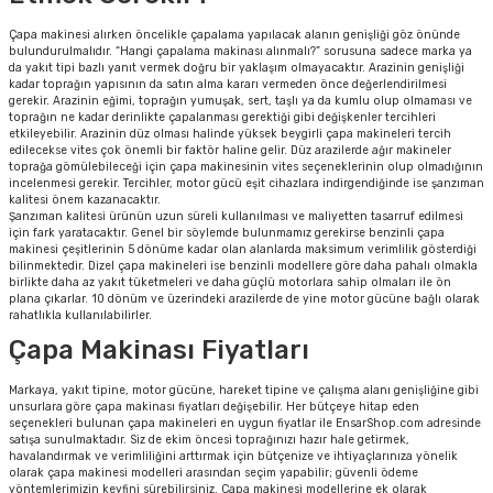
estere
Çapa makinesi alırken öncelikle çapalama yapılacak alanın genişliği göz önünde
bulundurulmalıdır. “Hangi çapalama makinası alınmalı?” sorusuna sadece marka ya
a
da yakıt tipi bazlı yanıt vermek doğru bir yaklaşım olmayacaktır. Arazinin genişliği
kadar toprağın yapısının da satın alma kararı vermeden önce değerlendirilmesi
gerekir. Arazinin eğimi, toprağın yumuşak, sert, taşlı ya da kumlu olup olmaması ve
nası
toprağın ne kadar derinlikte çapalanması gerektiği gibi değişkenler tercihleri
etkileyebilir. Arazinin düz olması halinde yüksek beygirli çapa makineleri tercih
edilecekse vites çok önemli bir faktör haline gelir. Düz arazilerde ağır makineler
ı
toprağa gömülebileceği için çapa makinesinin vites seçeneklerinin olup olmadığının
incelenmesi gerekir. Tercihler, motor gücü eşit cihazlara indirgendiğinde ise şanzıman
kalitesi önem kazanacaktır.
Şanzıman kalitesi ürünün uzun süreli kullanılması ve maliyetten tasarruf edilmesi
için fark yaratacaktır. Genel bir söylemde bulunmamız gerekirse benzinli çapa
makinesi çeşitlerinin 5 dönüme kadar olan alanlarda maksimum verimlilik gösterdiği
bilinmektedir. Dizel çapa makineleri ise benzinli modellere göre daha pahalı olmakla
Çakma Makinası
birlikte daha az yakıt tüketmeleri ve daha güçlü motorlara sahip olmaları ile ön
plana çıkarlar. 10 dönüm ve üzerindeki arazilerde de yine motor gücüne bağlı olarak
rahatlıkla kullanılabilirler.
sı
Çapa Makinası Fiyatları
Markaya, yakıt tipine, motor gücüne, hareket tipine ve çalışma alanı genişliğine gibi
unsurlara göre çapa makinası fiyatları değişebilir. Her bütçeye hitap eden
seçenekleri bulunan çapa makineleri en uygun fiyatlar ile EnsarShop.com adresinde
satışa sunulmaktadır. Siz de ekim öncesi toprağınızı hazır hale getirmek,
havalandırmak ve verimliliğini arttırmak için bütçenize ve ihtiyaçlarınıza yönelik
olarak çapa makinesi modelleri arasından seçim yapabilir; güvenli ödeme
yöntemlerimizin keyfini sürebilirsiniz. Çapa makinesi modellerine ek olarak