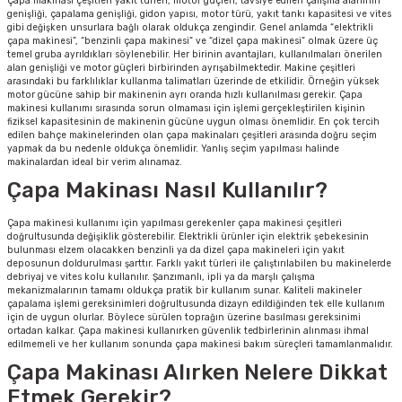
Çapa makinası çeşitleri yakıt türleri, motor güçleri, tavsiye edilen çalışma alanının
genişliği, çapalama genişliği, gidon yapısı, motor türü, yakıt tankı kapasitesi ve vites
gibi değişken unsurlara bağlı olarak oldukça zengindir. Genel anlamda “elektrikli
çapa makinesi”, “benzinli çapa makinesi” ve “dizel çapa makinesi” olmak üzere üç
ri
inası
temel gruba ayrıldıkları söylenebilir. Her birinin avantajları, kullanılmaları önerilen
alan genişliği ve motor güçleri birbirinden ayrışabilmektedir. Makine çeşitleri
arasındaki bu farklılıklar kullanma talimatları üzerinde de etkilidir. Örneğin yüksek
motor gücüne sahip bir makinenin ayrı oranda hızlı kullanılması gerekir. Çapa
sı Tabanı
makinesi kullanımı sırasında sorun olmaması için işlemi gerçekleştirilen kişinin
fiziksel kapasitesinin de makinenin gücüne uygun olması önemlidir. En çok tercih
edilen bahçe makinelerinden olan çapa makinaları çeşitleri arasında doğru seçim
ancası
yapmak da bu nedenle oldukça önemlidir. Yanlış seçim yapılması halinde
makinalardan ideal bir verim alınamaz.
sı
Çapa Makinası Nasıl Kullanılır?
Çapa makinesi kullanımı için yapılması gerekenler çapa makinesi çeşitleri
doğrultusunda değişiklik gösterebilir. Elektrikli ürünler için elektrik şebekesinin
bulunması elzem olacakken benzinli ya da dizel çapa makineleri için yakıt
deposunun doldurulması şarttır. Farklı yakıt türleri ile çalıştırılabilen bu makinelerde
lı-Zemin Yıkama
debriyaj ve vites kolu kullanılır. Şanzımanlı, ipli ya da marşlı çalışma
mekanizmalarının tamamı oldukça pratik bir kullanım sunar. Kaliteli makineler
çapalama işlemi gereksinimleri doğrultusunda dizayn edildiğinden tek elle kullanım
için de uygun olurlar. Böylece sürülen toprağın üzerine basılması gereksinimi
ortadan kalkar. Çapa makinesi kullanırken güvenlik tedbirlerinin alınması ihmal
edilmemeli ve her kullanım sonunda çapa makinesi bakım süreçleri tamamlanmalıdır.
i
Çapa Makinası Alırken Nelere Dikkat
Etmek Gerekir?