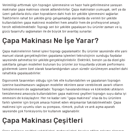
ları
rbün
Marangoz Tezgahları
Verimliliği arttırmak için toprağın işlenmesine ve hazır hale getirilmesine yarayan
makinalar çapa makinası olarak adlandırılırlar. Çapa makinaları yumuşak, sert ya da
üzeri çakıllarla dolu olan toprakların dahi hızlı bir şekilde işlenmesini sağlarlar.
Traktörlerin rahat bir şekilde girip çalışamadığı alanlarda da verimli bir şekilde
ra
e
Rende Çeşitleri
kullanılabilen çapa makinesi modelleri hem amatör hem de profesyonel amaçlı
tercih edilebilmektedir. Toprağı seri bir şekilde çapalayan bu ürünler zaman ve iş
gücü tasarrufu sağlamaları ile de büyük bir avantaj sunarlar.
e Mat
p Ucu
a
Taşlama İçin Ahşap Oyma Aparatları
Çapa Makinası Ne İşe Yarar?
r
ap Ucu
Torna Bıçakları
Çapa makinelerinin temel işlevi toprağı çapalamaktır. Bu ürünler sayesinde elle yani
manuel olarak gerçekleştirilen çapalama işlemleri teknolojinin sunduğu faydalar
sayesinde zahmetsiz bir şekilde gerçekleştirilebilir. Elektrikli, benzin ya da dizel gibi
ski - Kargaburun
arları
yakıtlarla çalışan modelleri bulunan bu ürünler zor koşullarda yüksek performans
göstermek üzere özel olarak tasarlandığından uzun süredir sürülmeyen arazileri dahi
rahatlıkla çapalayabilirler.
i
lmas Panç
Ergonomik tasarımları olduğu için tek elle kullanılabilen ve çapalanan toprağın
üzerine basılmamasını sağlayan modeller ekinlere zarar verebilecek zararlı otların
temizlenmesini de sağlamaktadır. Toprağın havalandırılması ve köklerdeki atıkların
estere Ucu
temizlenmesi amacıyla kullanılabilen çapa makinesi çeşitleri toprağın suyu daha iyi
emmesini de kolaylaştırır. Her ne kadar ismi “çapa makinesi” olsa da bu ürünlere
farklı işlemler için birçok amaca hizmet eden ekipmanlar takılabilmektedir. Çapa
ı
makinesi için uyumlu olan su pompası, römork, pulluk ve arık açma aparatı
sayesinde çok fonksiyonlu bir kullanım sağlanabilir.
Çapa Makinası Çeşitleri
kinası