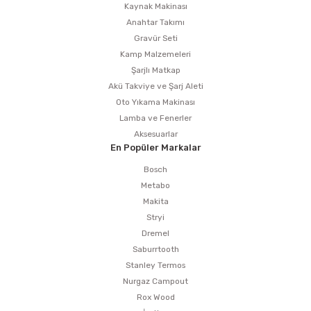
Kaynak Makinası
Anahtar Takımı
Gravür Seti
Kamp Malzemeleri
Şarjlı Matkap
Akü Takviye ve Şarj Aleti
Oto Yıkama Makinası
Lamba ve Fenerler
Aksesuarlar
En Popüler Markalar
Bosch
Metabo
Makita
Stryi
Dremel
Saburrtooth
Stanley Termos
Nurgaz Campout
Rox Wood