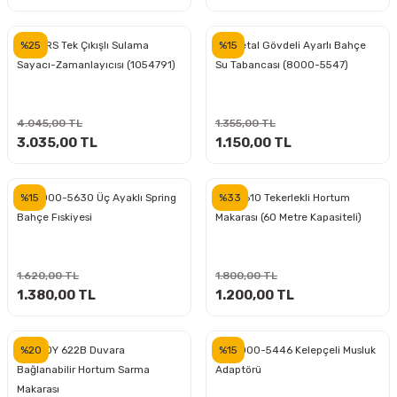
%25
%15
FISKARS Tek Çıkışlı Sulama
GF Metal Gövdeli Ayarlı Bahçe
ri
inası
Sayacı-Zamanlayıcısı (1054791)
Su Tabancası (8000-5547)
sı Tabanı
4.045,00 TL
1.355,00 TL
ancası
3.035,00 TL
1.150,00 TL
sı
%15
%33
GF 8000-5630 Üç Ayaklı Spring
DAYE 610 Tekerlekli Hortum
Bahçe Fıskiyesi
Makarası (60 Metre Kapasiteli)
lı-Zemin Yıkama
1.620,00 TL
1.800,00 TL
1.380,00 TL
1.200,00 TL
%20
%15
DAYE DY 622B Duvara
GF 8000-5446 Kelepçeli Musluk
i
Bağlanabilir Hortum Sarma
Adaptörü
Makarası