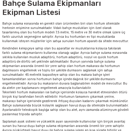
Bahçe Sulama Ekipmanları
Ekipman Listesi
Bahçe sulama esnasında en gerekli olan ürünlerden biri olan hortum sitemizde
herkesin erişimine sunulmaktadır. Vidalı bahçe muslukları için özel olarak
tasarlanmış olan bu hortum modeli 7,5 metre, 15 metre ve 30 metre olmak üzere üç
farklı uzunluk seçeneğine sahiptir. Ayrıca bu hortumları ev tipi musluklarda
kullanmak isteyen müşteriler için satışa sunulan hortum aparatı da sitede mevcuttur.
Kendinden kelepçeye sahip olan bu aparatlar ev musluklarına kolayca takılarak
farklı sulama ekipmanlarını kullanma olanağı sağlar. Ayrıca bahçe sulama esnasında
sıklıkla kullanılan musluk adaptörü, hortum adaptörü, nozul ve quick hortum
adaptörü de dörtlü set şeklinde satılmaktadır. Bunun yanında bahçe sulama
ekipmanları arasında önemli bir yere sahip olan hortum makarası da hortumun
dağılmasını engellemek ve toplu bir şekilde durmasını sağlamak için satışa
sunulmaktadır. 45 metrelik kapasiteye sahip olan bu makara bahçe işleri
tamamlandıktan sonra hortumun bahçe içinde dağınık bir şekilde durmasını
engellemektedir. Ayrıca bu makaranın duvara bağlanabilen modeli de mevcuttur. Bu
da aletin yer kaplamasını engellemek amacıyla kullanılabilir.
Tekerlekli hortum makaraları ise bahçe içerisinde kolayca hareket etmesinden ötürü
birçok kişi tarafından tercih edilebilir. Hortumun tamamını çıkarmak yerine,
makarayı bahçe içerisinde gezdirerek ihtiyaç duyulan kadarını çıkarmak mümkündür.
Bahçe sulamasında büyük kolaylık sağlayan havuz duşu da sitemizde bulunmaktadır.
Ayarlanabilir teleskopik başlığa sahip olan bu alet, aynı zamanda alüminyum gövdeli
paslanmaz tripoda sahiptir.
Saplamalı ayak sistemi ve yükseklik ayarı sayesinde kullanıcılar için birçok avantaj
sunan bu havuz duşu bahçe sulama ekipmanları arasında önemli bir yere sahiptir.
Ayrıca püskürtmeli havuz duşu ile bahçe sulama işlemi en kısa sürede bitirilir ve