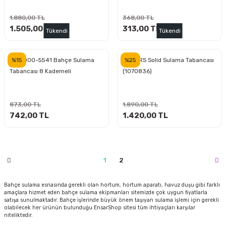
estere
1.880,00 TL
368,00 TL
a
1.505,00 TL
313,00 TL
Tükendi
Tükendi
nası
%15
%25
GF 8000-5541 Bahçe Sulama
FISKARS Solid Sulama Tabancası
Tabancası 8 Kademeli
(1070836)
ı
873,00 TL
1.890,00 TL
742,00 TL
1.420,00 TL
Çakma Makinası
sı
1
2
Bahçe sulama esnasında gerekli olan hortum, hortum aparatı, havuz duşu gibi farklı
amaçlara hizmet eden bahçe sulama ekipmanları sitemizde çok uygun fiyatlarla
satışa sunulmaktadır. Bahçe işlerinde büyük önem taşıyan sulama işlemi için gerekli
olabilecek her ürünün bulunduğu EnsarShop sitesi tüm ihtiyaçları karşılar
niteliktedir.