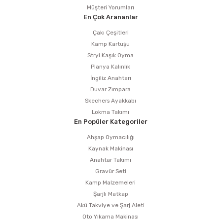
Müşteri Yorumları
En Çok Arananlar
Çakı Çeşitleri
Kamp Kartuşu
Stryi Kaşık Oyma
Planya Kalınlık
İngiliz Anahtarı
Duvar Zımpara
Skechers Ayakkabı
Lokma Takımı
En Popüler Kategoriler
Ahşap Oymacılığı
Kaynak Makinası
Anahtar Takımı
Gravür Seti
Kamp Malzemeleri
Şarjlı Matkap
Akü Takviye ve Şarj Aleti
Oto Yıkama Makinası