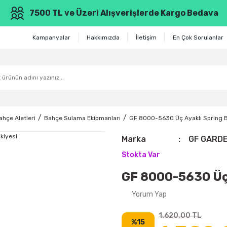
7500 TL ve Üzeri Alışverişlerde Kargo Bedava
Kampanyalar
Hakkımızda
İletişim
En Çok Sorulanlar
ahçe Aletleri
Bahçe Sulama Ekipmanları
GF 8000-5630 Üç Ayaklı Spring B
Marka
GF GARD
Stokta Var
GF 8000-5630 Üç 
Yorum Yap
1.620,00 TL
%15