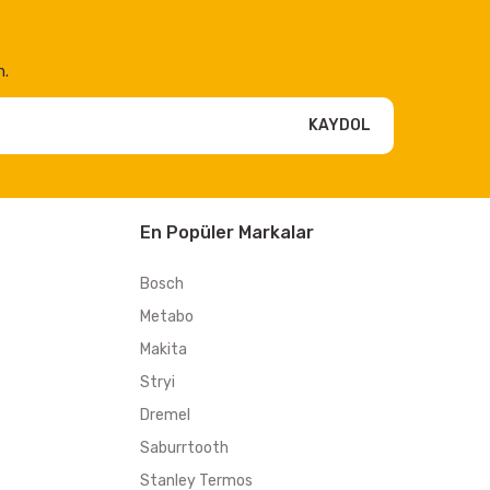
n.
KAYDOL
En Popüler Markalar
Bosch
Metabo
Makita
Stryi
Dremel
Saburrtooth
Stanley Termos