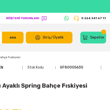
MÜŞTERİ YORUMLARI
0 264 241 67 17
Giriş
/
Üyelik
Sepetim
ARA
ahçe Fıskiyesi
EN
Stok Kodu
GF80005630
Ayaklı Spring Bahçe Fıskiyesi