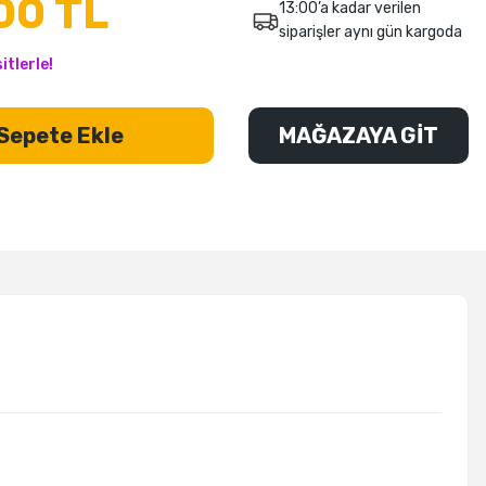
00 TL
13:00’a kadar verilen
siparişler aynı gün kargoda
tlerle!
Sepete Ekle
MAĞAZAYA GİT