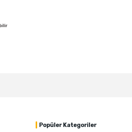
ilir
Bu ürüne ilk yorumu siz yapın!
Yorum Yaz
Popüler Kategoriler