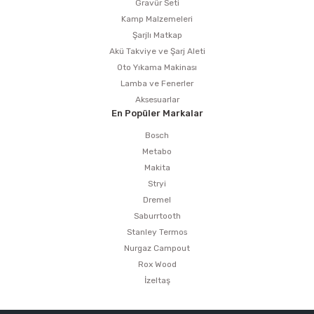
Gravür Seti
Kamp Malzemeleri
Şarjlı Matkap
Akü Takviye ve Şarj Aleti
Oto Yıkama Makinası
Lamba ve Fenerler
Aksesuarlar
En Popüler Markalar
Bosch
Metabo
Makita
Stryi
Dremel
Saburrtooth
Stanley Termos
Nurgaz Campout
Rox Wood
İzeltaş