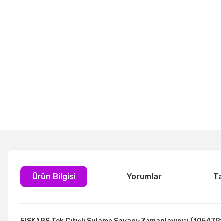
Ürün Bilgisi
Yorumlar
T
FISKARS Tek Çıkışlı Sulama Sayacı-Zamanlayıcısı (105479