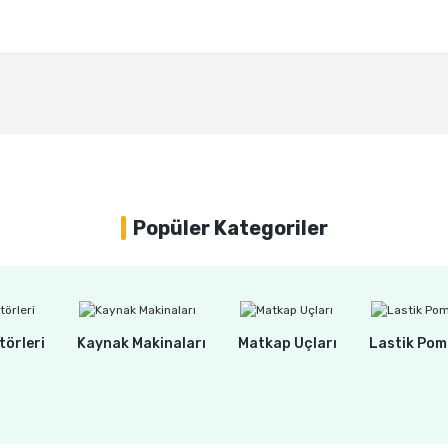
Bu ürüne ilk yorumu siz yapın!
Yorum Yaz
Popüler Kategoriler
törleri
Kaynak Makinaları
Matkap Uçları
Lastik Pom