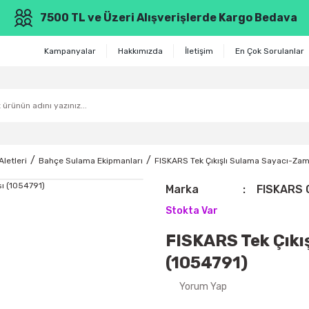
7500 TL ve Üzeri Alışverişlerde Kargo Bedava
Kampanyalar
Hakkımızda
İletişim
En Çok Sorulanlar
letleri
Bahçe Sulama Ekipmanları
FISKARS Tek Çıkışlı Sulama Sayacı-Zam
Marka
FISKARS 
Stokta Var
FISKARS Tek Çıkı
(1054791)
Yorum Yap