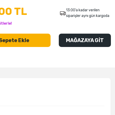
00 TL
13:00’a kadar verilen
siparişler aynı gün kargoda
tlerle!
Sepete Ekle
MAĞAZAYA GİT