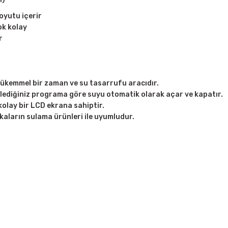
boyutu içerir
ok kolay
r
 mükemmel bir zaman ve su tasarrufu aracıdır.
irlediğiniz programa göre suyu otomatik olarak açar ve kapatır.
olay bir LCD ekrana sahiptir.
kaların sulama ürünleri ile uyumludur.