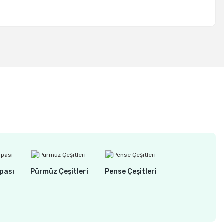
pası
Pürmüz Çeşitleri
Pense Çeşitleri