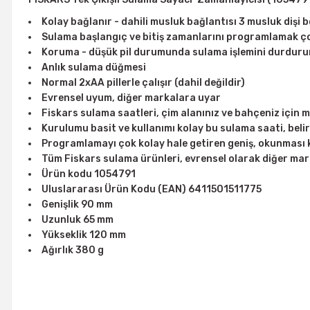
Kolay bağlanır - dahili musluk bağlantısı 3 musluk dişi 
Sulama başlangıç ve bitiş zamanlarını programlamak ç
Koruma - düşük pil durumunda sulama işlemini durduru
Anlık sulama düğmesi
Normal 2xAA pillerle çalışır (dahil değildir)
Evrensel uyum, diğer markalara uyar
Fiskars sulama saatleri, çim alanınız ve bahçeniz için
Kurulumu basit ve kullanımı kolay bu sulama saati, bel
Programlamayı çok kolay hale getiren geniş, okunması k
Tüm Fiskars sulama ürünleri, evrensel olarak diğer mar
Ürün kodu 1054791
Uluslararası Ürün Kodu (EAN) 6411501511775
Genişlik 90 mm
Uzunluk 65 mm
Yükseklik 120 mm
Ağırlık 380 g