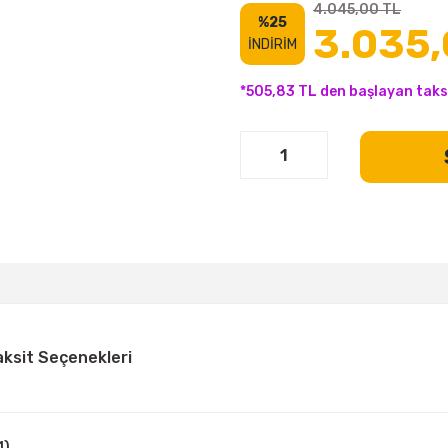
4.045,00 TL
%25
3.035,
İNDİRİM
*505,83 TL den başlayan taksi
aksit Seçenekleri
1)