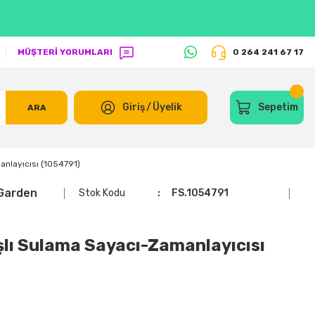
MÜŞTERİ YORUMLARI
0 264 241 67 17
Giriş
/
Üyelik
Sepetim
ARA
anlayıcısı (1054791)
Garden
Stok Kodu
FS.1054791
şlı Sulama Sayacı-Zamanlayıcısı