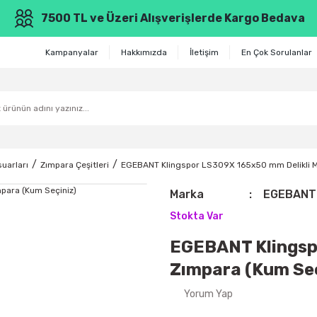
7500 TL ve Üzeri Alışverişlerde Kargo Bedava
Kampanyalar
Hakkımızda
İletişim
En Çok Sorulanlar
uarları
Zımpara Çeşitleri
EGEBANT Klingspor LS309X 165x50 mm Delikli M
Marka
EGEBANT
Stokta Var
EGEBANT Klingsp
Zımpara (Kum Seç
Yorum Yap