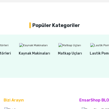
Popüler Kategoriler
törleri
Kaynak Makinaları
Matkap Uçları
Lastik Pom
Bizi Arayın
EnsarShop BL