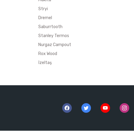
Stryi
Dremel
Saburrtooth
Stanley Termos
Nurgaz Campout
Rox Wood
İzeltaş