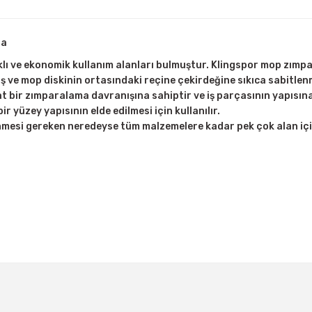
ra
klı ve ekonomik kullanım alanları bulmuştur. Klingspor mop zımpar
e mop diskinin ortasındaki reçine çekirdeğine sıkıca sabitlenm
 bir zımparalama davranışına sahiptir ve iş parçasının yapısına 
 yüzey yapısının elde edilmesi için kullanılır.
lenmesi gereken neredeyse tüm malzemelere kadar pek çok alan i
Bu ürüne ilk yorumu siz yapın!
Yorum Yaz