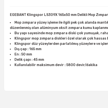
EGEBANT Klingspor LS309X 165x50 mm Delikli Mop Zımpa
Mop zımpara yüzey işleme ile ilgili pek çok alanda mantı
düzenlenmiş olan alüminyum oksit zımpara kumu kaplanmış v
Bu yapı sayesinde mop zımpara diski çok yumuşak, rahat
Klingspor mop zımpara diskleri özel olarak çok hassas bir
Klingspor düz yüzeylerden parlatılmış yüzeylere ve iş
Dış çap : 165 mm
En : 50 mm
Delik çapı : 45 mm
Kullanılabilir maksimum devir : 5800 devir/dakika