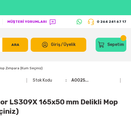
MÜŞTERİ YORUMLARI
0 264 241 67 17
Giriş
/
Üyelik
Sepetim
ARA
op Zımpara (Kum Seçiniz)
Stok Kodu
A0025...
or LS309X 165x50 mm Delikli Mop
iniz)