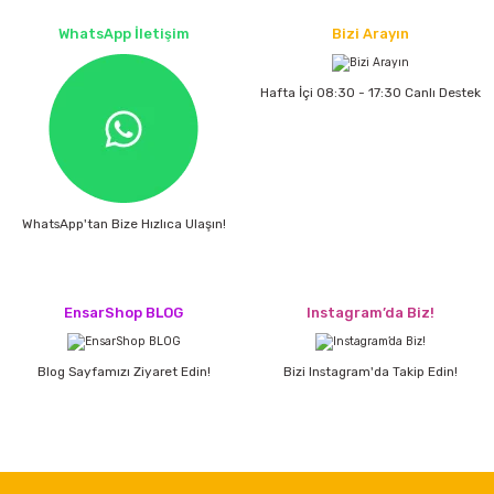
ları
rbün
Marangoz Tezgahları
WhatsApp İletişim
Bizi Arayın
ra
e
Rende Çeşitleri
Hafta İçi 08:30 - 17:30 Canlı Destek
e Mat
p Ucu
a
Taşlama İçin Ahşap Oyma Aparatları
r
ap Ucu
Torna Bıçakları
WhatsApp'tan Bize Hızlıca Ulaşın!
ski - Kargaburun
arları
i
lmas Panç
EnsarShop BLOG
Instagram’da Biz!
estere Ucu
Blog Sayfamızı Ziyaret Edin!
Bizi Instagram'da Takip Edin!
ı
kinası