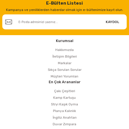
E-Bülten Listesi
Kampanya ve yeniliklerden haberdar olmak için e-bültenimize kayıt olun.
ri
inası
KAYDOL
sı Tabanı
Kurumsal
ancası
Hakkımızda
İletişim Bilgileri
sı
Markalar
Sıkça Sorulan Sorular
Müşteri Yorumları
En Çok Arananlar
lı-Zemin Yıkama
Çakı Çeşitleri
Kamp Kartuşu
Stryi Kaşık Oyma
Planya Kalınlık
i
İngiliz Anahtarı
Duvar Zımpara