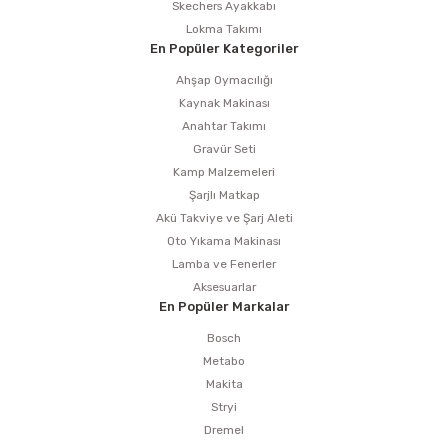
estere
Skechers Ayakkabı
Lokma Takımı
En Popüler Kategoriler
a
Ahşap Oymacılığı
nası
Kaynak Makinası
Anahtar Takımı
ı
Gravür Seti
Kamp Malzemeleri
Şarjlı Matkap
Akü Takviye ve Şarj Aleti
Oto Yıkama Makinası
Çakma Makinası
Lamba ve Fenerler
Aksesuarlar
sı
En Popüler Markalar
Bosch
Metabo
Makita
Stryi
Dremel