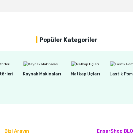
Yorum Yaz
Popüler Kategoriler
törleri
Kaynak Makinaları
Matkap Uçları
Lastik Pom
Bizi Arayın
EnsarShop BL