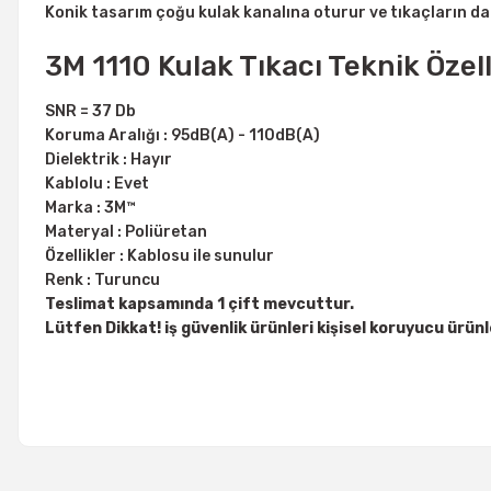
Konik tasarım çoğu kulak kanalına oturur ve tıkaçların da
3M 1110 Kulak Tıkacı Teknik Özell
SNR = 37 Db
Koruma Aralığı : 95dB(A) - 110dB(A)
Dielektrik : Hayır
Kablolu‎ : Evet
Marka‎ : 3M™
Materyal‎ : Poliüretan
Özellikler‎ : Kablosu ile sunulur
Renk‎ : Turuncu
Teslimat kapsamında 1 çift mevcuttur.
Lütfen Dikkat! iş güvenlik ürünleri kişisel koruyucu ürün