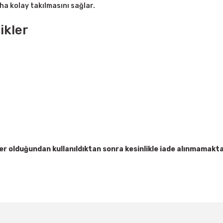
ha kolay takılmasını sağlar.
ikler
ler olduğundan kullanıldıktan sonra kesinlikle iade alınmamakta
Bu ürüne ilk yorumu siz yapın!