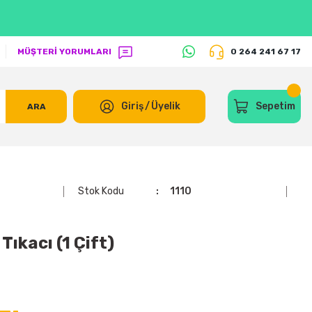
MÜŞTERİ YORUMLARI
0 264 241 67 17
Giriş
/
Üyelik
Sepetim
ARA
Stok Kodu
1110
Tıkacı (1 Çift)