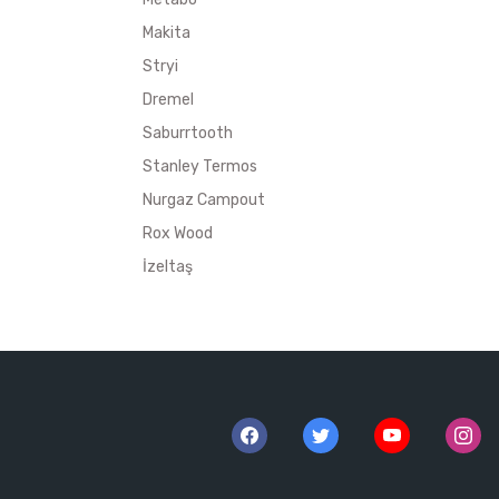
Makita
Stryi
Dremel
Saburrtooth
Stanley Termos
Nurgaz Campout
Rox Wood
İzeltaş