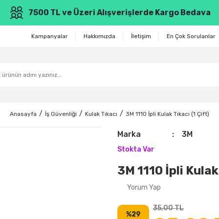
7500 TL ve Üzeri Alışverişlerde Kargo Bedava
Kampanyalar
Hakkımızda
İletişim
En Çok Sorulanlar
Anasayfa
İş Güvenliği
Kulak Tıkacı
3M 1110 İpli Kulak Tıkacı (1 Çift)
Marka
3M
Stokta Var
3M 1110 İpli Kulak 
Yorum Yap
35,00 TL
%29