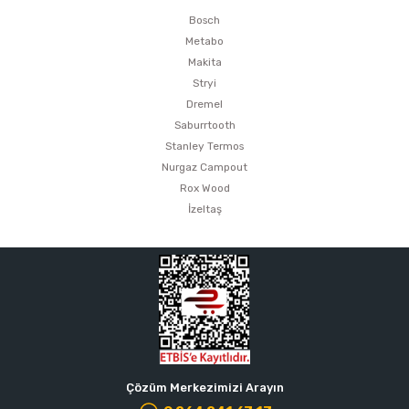
Bosch
Metabo
Makita
Stryi
Dremel
Saburrtooth
Stanley Termos
Nurgaz Campout
Rox Wood
İzeltaş
Çözüm Merkezimizi Arayın