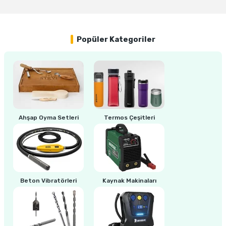
estere
MAX SAFETY Beyaz Boyacı Tulumu (Beden Seçiniz)
a
Popüler Kategoriler
60,00 TL
nası
ı
Ahşap Oyma Setleri
Termos Çeşitleri
Çakma Makinası
sı
Beton Vibratörleri
Kaynak Makinaları