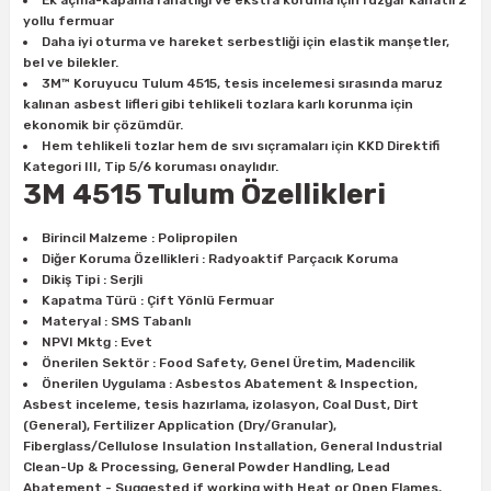
Ek açma-kapama rahatlığı ve ekstra koruma için rüzgar kanatlı 2
ları
rbün
Marangoz Tezgahları
yollu fermuar
Daha iyi oturma ve hareket serbestliği için elastik manşetler,
bel ve bilekler.
ra
e
Rende Çeşitleri
3M™ Koruyucu Tulum 4515, tesis incelemesi sırasında maruz
kalınan asbest lifleri gibi tehlikeli tozlara karlı korunma için
e Mat
p Ucu
a
ekonomik bir çözümdür.
Taşlama İçin Ahşap Oyma Aparatları
Hem tehlikeli tozlar hem de sıvı sıçramaları için KKD Direktifi
Kategori III, Tip 5/6 koruması onaylıdır.
r
ap Ucu
Torna Bıçakları
3M 4515 Tulum Özellikleri
ski - Kargaburun
arları
Birincil Malzeme : Polipropilen
Diğer Koruma Özellikleri : Radyoaktif Parçacık Koruma
Dikiş Tipi : Serjli
i
lmas Panç
Kapatma Türü : Çift Yönlü Fermuar
Materyal : SMS Tabanlı
estere Ucu
NPVI Mktg : Evet
Önerilen Sektör : Food Safety, Genel Üretim, Madencilik
Önerilen Uygulama : Asbestos Abatement & Inspection,
ı
Asbest inceleme, tesis hazırlama, izolasyon, Coal Dust, Dirt
(General), Fertilizer Application (Dry/Granular),
Fiberglass/Cellulose Insulation Installation, General Industrial
kinası
Clean-Up & Processing, General Powder Handling, Lead
Abatement - Suggested if working with Heat or Open Flames,