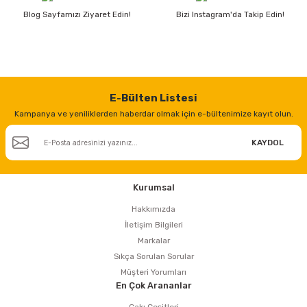
Blog Sayfamızı Ziyaret Edin!
Bizi Instagram'da Takip Edin!
E-Bülten Listesi
Kampanya ve yeniliklerden haberdar olmak için e-bültenimize kayıt olun.
KAYDOL
Kurumsal
Hakkımızda
İletişim Bilgileri
Markalar
Sıkça Sorulan Sorular
Müşteri Yorumları
En Çok Arananlar