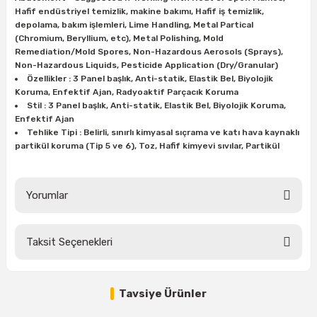
Hafif endüstriyel temizlik, makine bakımı, Hafif iş temizlik,
depolama, bakım işlemleri, Lime Handling, Metal Partical
(Chromium, Beryllium, etc), Metal Polishing, Mold
ri
inası
Remediation/Mold Spores, Non-Hazardous Aerosols (Sprays),
Non-Hazardous Liquids, Pesticide Application (Dry/Granular)
sı Tabanı
Özellikler : 3 Panel başlık, Anti-statik, Elastik Bel, Biyolojik
Koruma, Enfektif Ajan, Radyoaktif Parçacık Koruma
Stil : 3 Panel başlık, Anti-statik, Elastik Bel, Biyolojik Koruma,
ancası
Enfektif Ajan
Tehlike Tipi : Belirli, sınırlı kimyasal sıçrama ve katı hava kaynaklı
sı
partikül koruma (Tip 5 ve 6), Toz, Hafif kimyevi sıvılar, Partikül
Yorumlar
lı-Zemin Yıkama
Taksit Seçenekleri
Bu ürüne ilk yorumu siz yapın!
i
Tükendi
Tavsiye Ürünler
Yorum Yaz