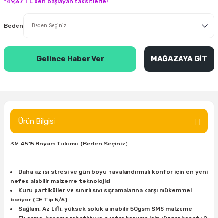
*49,67 TL den başlayan taksitlerle!
inası
şitleri
Makinası
ünleri
Maşalı Boru Anahtarı
Ahşap Yontma Bıçağı (Carving Knife)
Outdoor T-Shirt
Beden
kinası
 & Mastik
ı
inası
Yıldız Anahtar
Balon Zımpara
Gelince Haber Ver
MAĞAZAYA GİT
tleri
a Taşı
akinası
Bileme Ekipmanları
tleri
İçin Keski Murçlar
 Tabancası
Diğer Marangoz Ürünleri
sı
si
ap Ucu
Japon Testereleri
Ürün Bilgisi
ırını
rları
ı
Kaşık ve Kuksa Oyma Aletleri
3M 4515 Boyacı Tulumu (Beden Seçiniz)
 Kesici
a
kinası
uarları
Kutu Oymacılığı (Chip Carving)
Daha az ısı stresi ve gün boyu havalandırmalı konfor için en yeni
i
re
Marangoz Çekici ve Ahşap Tokmak
nefes alabilir malzeme teknolojisi
Kuru partiküller ve sınırlı sıvı sıçramalarına karşı mükemmel
bariyer (CE Tip 5/6)
leri
inası Bıçakları
inası
Marangoz Ölçü Aletleri
Sağlam, Az Lifli, yüksek soluk alınabilir 50gsm SMS malzeme