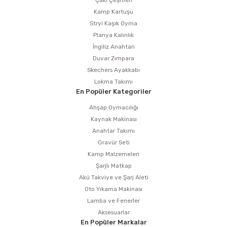
Çakı Çeşitleri
Kamp Kartuşu
Stryi Kaşık Oyma
Planya Kalınlık
İngiliz Anahtarı
Duvar Zımpara
Skechers Ayakkabı
Lokma Takımı
En Popüler Kategoriler
Ahşap Oymacılığı
Kaynak Makinası
Anahtar Takımı
Gravür Seti
Kamp Malzemeleri
Şarjlı Matkap
Akü Takviye ve Şarj Aleti
Oto Yıkama Makinası
Lamba ve Fenerler
Aksesuarlar
En Popüler Markalar