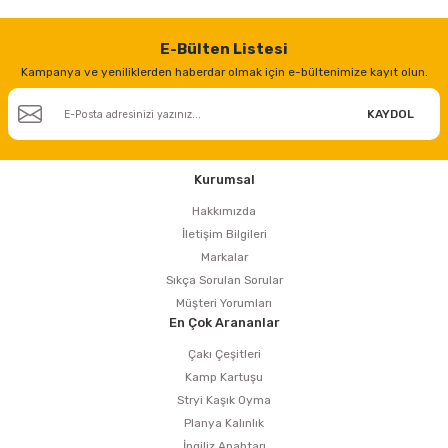
E-Bülten Listesi
Kampanya ve yeniliklerden haberdar olmak için e-bültenimize kayıt olun.
KAYDOL
Kurumsal
Hakkımızda
İletişim Bilgileri
Markalar
Sıkça Sorulan Sorular
Müşteri Yorumları
En Çok Arananlar
Çakı Çeşitleri
Kamp Kartuşu
Stryi Kaşık Oyma
Planya Kalınlık
İngiliz Anahtarı