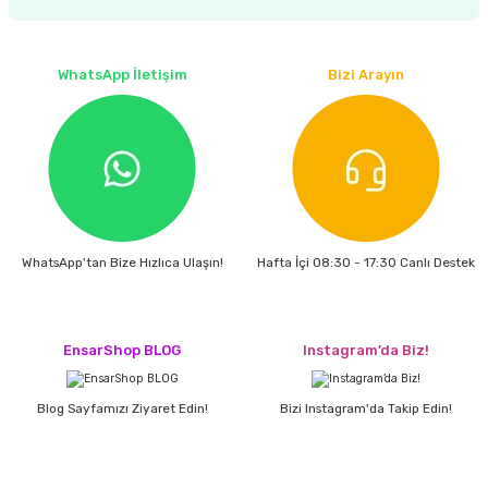
estere
a
WhatsApp İletişim
Bizi Arayın
nası
ı
WhatsApp'tan Bize Hızlıca Ulaşın!
Hafta İçi 08:30 - 17:30 Canlı Destek
Çakma Makinası
sı
EnsarShop BLOG
Instagram’da Biz!
Blog Sayfamızı Ziyaret Edin!
Bizi Instagram'da Takip Edin!