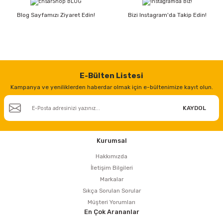
estere
Blog Sayfamızı Ziyaret Edin!
Bizi Instagram'da Takip Edin!
a
nası
ı
E-Bülten Listesi
Kampanya ve yeniliklerden haberdar olmak için e-bültenimize kayıt olun.
KAYDOL
Çakma Makinası
Kurumsal
sı
Hakkımızda
İletişim Bilgileri
Markalar
Sıkça Sorulan Sorular
Müşteri Yorumları
En Çok Arananlar