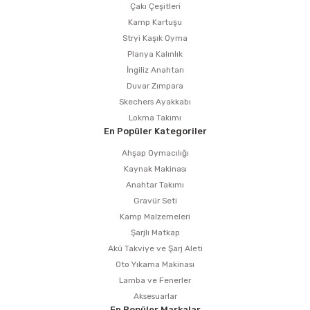
Çakı Çeşitleri
Kamp Kartuşu
Stryi Kaşık Oyma
Planya Kalınlık
İngiliz Anahtarı
Duvar Zımpara
Skechers Ayakkabı
Lokma Takımı
En Popüler Kategoriler
Ahşap Oymacılığı
Kaynak Makinası
Anahtar Takımı
Gravür Seti
Kamp Malzemeleri
Şarjlı Matkap
Akü Takviye ve Şarj Aleti
Oto Yıkama Makinası
Lamba ve Fenerler
Aksesuarlar
En Popüler Markalar