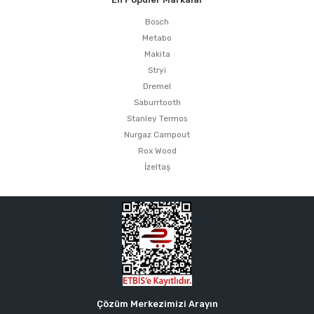
Bosch
Metabo
Makita
Stryi
Dremel
Saburrtooth
Stanley Termos
Nurgaz Campout
Rox Wood
İzeltaş
Çözüm Merkezimizi Arayın