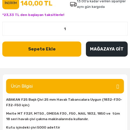
13:00’a kadar verilen siparişler
140,00 TL
İNDİRİM
aynı gün kargoda
inası
şitleri
Makinası
ünleri
Maşalı Boru Anahtarı
Ahşap Yontma Bıçağı (Carving Knife)
Outdoor T-Shirt
*23,33 TL den başlayan taksitlerle!
kinası
 & Mastik
ı
inası
Yıldız Anahtar
Balon Zımpara
tleri
a Taşı
akinası
Bileme Ekipmanları
Sepete Ekle
MAĞAZAYA GİT
tleri
İçin Keski Murçlar
 Tabancası
Diğer Marangoz Ürünleri
sı
si
ap Ucu
Japon Testereleri
ırını
rları
ı
Kaşık ve Kuksa Oyma Aletleri
Ürün Bilgisi
 Kesici
a
kinası
uarları
Kutu Oymacılığı (Chip Carving)
ABAKAN F25 Başlı Çivi 25 mm Havalı Tabancalara Uygun (1832-F30-
F32-F50 için)
i
re
Marangoz Çekici ve Ahşap Tokmak
Meite MT F32F, MT50 , OMEGA F30 , F50 , NAIL 1832, 1850 ve tüm
18 seri havalı çivi çakma makinalarında kullanılır.
leri
inası Bıçakları
inası
Marangoz Ölçü Aletleri
Kutu içindeki çivi 5000 adettir