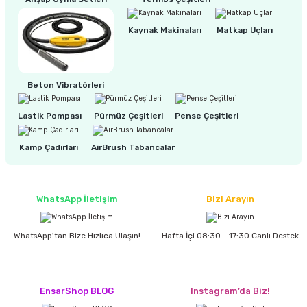
Kaynak Makinaları
Matkap Uçları
ri
inası
sı Tabanı
Beton Vibratörleri
ancası
Lastik Pompası
Pürmüz Çeşitleri
Pense Çeşitleri
sı
Kamp Çadırları
AirBrush Tabancalar
WhatsApp İletişim
Bizi Arayın
lı-Zemin Yıkama
WhatsApp'tan Bize Hızlıca Ulaşın!
Hafta İçi 08:30 - 17:30 Canlı Destek
i
EnsarShop BLOG
Instagram’da Biz!