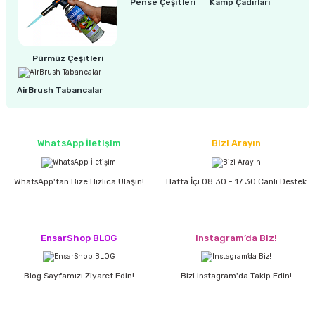
estere
Pense Çeşitleri
Kamp Çadırları
a
Pürmüz Çeşitleri
nası
AirBrush Tabancalar
ı
WhatsApp İletişim
Bizi Arayın
Çakma Makinası
WhatsApp'tan Bize Hızlıca Ulaşın!
Hafta İçi 08:30 - 17:30 Canlı Destek
sı
EnsarShop BLOG
Instagram’da Biz!
Blog Sayfamızı Ziyaret Edin!
Bizi Instagram'da Takip Edin!