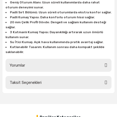
Geniş Oturum Alanı: Uzun süreli kullanımlarda daha rahat
ları
rbün
Marangoz Tezgahları
oturum deneyimi sunar.
Padli Sırt Bölümü: Uzun süreli oturumlarda ekstra konfor sağlar.
ra
e
Rende Çeşitleri
Padli Kumaş Yapısı: Daha konforlu oturum hissi sağlar.
20 mm Çelik Profil Gövde: Dengeli ve sağlam kullanım desteği
sağlar.
e Mat
p Ucu
a
Taşlama İçin Ahşap Oyma Aparatları
3 Katmanlı Kumaş Yapısı: Dayanıklılığı artırarak uzun ömürlü
kullanım sunar.
Su İtici Kumaş: Açık hava kullanımında pratik avantaj sağlar.
r
ap Ucu
Torna Bıçakları
Katlanabilir Tasarım: Kullanım sonrası daha kompakt şekilde
saklanabilir.
ski - Kargaburun
arları
Yorumlar
i
lmas Panç
estere Ucu
Taksit Seçenekleri
Bu ürüne ilk yorumu siz yapın!
ı
Yorum Yaz
kinası