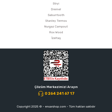
Stryi
Dremel
Saburrtooth
Stanley Termos
Nurgaz Campout
Rox Wood
İzeltaş
Çözüm Merkezimizi Arayın
0 264 241 67 17
Copyright 2025 © - ensarshop.com - Tüm hakları saklıdır