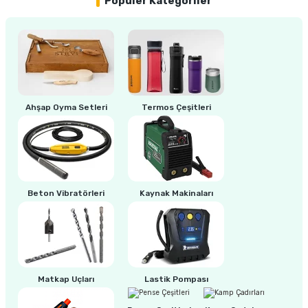
Popüler Kategoriler
ri
inası
sı Tabanı
ancası
Ahşap Oyma Setleri
Termos Çeşitleri
sı
Beton Vibratörleri
Kaynak Makinaları
lı-Zemin Yıkama
i
Matkap Uçları
Lastik Pompası