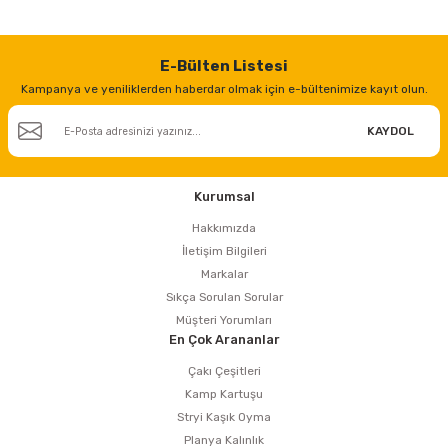
E-Bülten Listesi
Kampanya ve yeniliklerden haberdar olmak için e-bültenimize kayıt olun.
KAYDOL
Kurumsal
Hakkımızda
İletişim Bilgileri
Markalar
Sıkça Sorulan Sorular
Müşteri Yorumları
En Çok Arananlar
Çakı Çeşitleri
Kamp Kartuşu
Stryi Kaşık Oyma
Planya Kalınlık