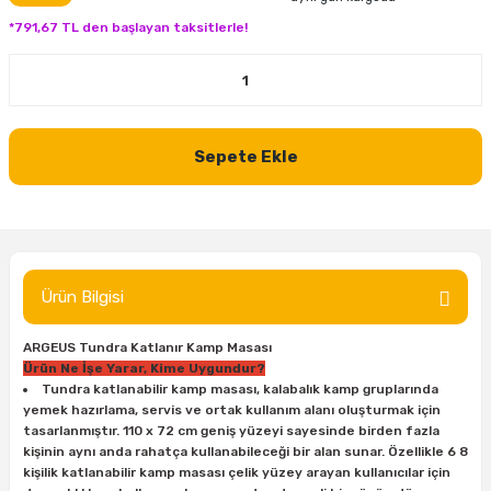
inası
şitleri
Makinası
ünleri
Maşalı Boru Anahtarı
Ahşap Yontma Bıçağı (Carving Knife)
Outdoor T-Shirt
*791,67 TL den başlayan taksitlerle!
kinası
 & Mastik
ı
inası
Yıldız Anahtar
Balon Zımpara
tleri
a Taşı
akinası
Bileme Ekipmanları
Sepete Ekle
tleri
İçin Keski Murçlar
 Tabancası
Diğer Marangoz Ürünleri
sı
si
ap Ucu
Japon Testereleri
ırını
rları
ı
Kaşık ve Kuksa Oyma Aletleri
Ürün Bilgisi
 Kesici
a
kinası
uarları
ARGEUS Tundra Katlanır Kamp Masası
Kutu Oymacılığı (Chip Carving)
Ürün Ne İşe Yarar, Kime Uygundur?
Tundra katlanabilir kamp masası, kalabalık kamp gruplarında
i
re
Marangoz Çekici ve Ahşap Tokmak
yemek hazırlama, servis ve ortak kullanım alanı oluşturmak için
tasarlanmıştır. 110 x 72 cm geniş yüzeyi sayesinde birden fazla
kişinin aynı anda rahatça kullanabileceği bir alan sunar. Özellikle 6 8
leri
inası Bıçakları
inası
Marangoz Ölçü Aletleri
kişilik katlanabilir kamp masası çelik yüzey arayan kullanıcılar için