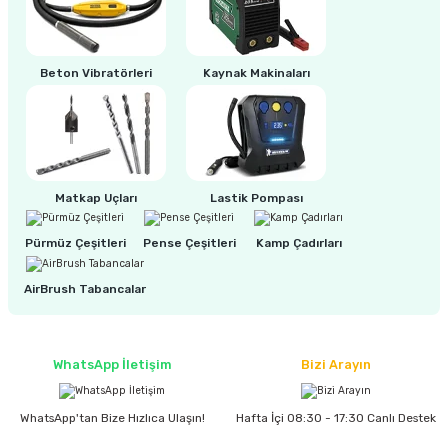
estere
a
Beton Vibratörleri
Kaynak Makinaları
nası
ı
Matkap Uçları
Lastik Pompası
Pürmüz Çeşitleri
Pense Çeşitleri
Kamp Çadırları
Çakma Makinası
AirBrush Tabancalar
sı
WhatsApp İletişim
Bizi Arayın
WhatsApp'tan Bize Hızlıca Ulaşın!
Hafta İçi 08:30 - 17:30 Canlı Destek