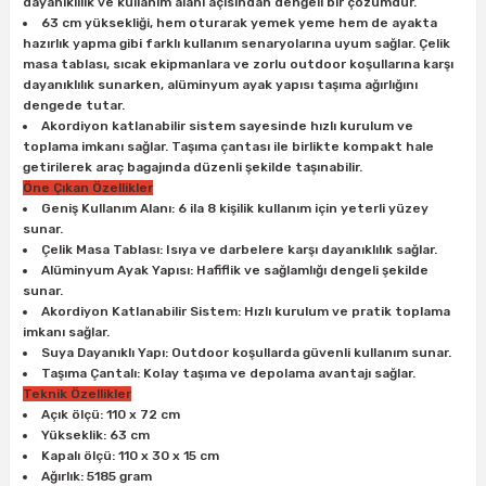
dayanıklılık ve kullanım alanı açısından dengeli bir çözümdür.
ları
rbün
Marangoz Tezgahları
63 cm yüksekliği, hem oturarak yemek yeme hem de ayakta
hazırlık yapma gibi farklı kullanım senaryolarına uyum sağlar. Çelik
masa tablası, sıcak ekipmanlara ve zorlu outdoor koşullarına karşı
ra
e
Rende Çeşitleri
dayanıklılık sunarken, alüminyum ayak yapısı taşıma ağırlığını
dengede tutar.
e Mat
p Ucu
a
Taşlama İçin Ahşap Oyma Aparatları
Akordiyon katlanabilir sistem sayesinde hızlı kurulum ve
toplama imkanı sağlar. Taşıma çantası ile birlikte kompakt hale
getirilerek araç bagajında düzenli şekilde taşınabilir.
r
ap Ucu
Torna Bıçakları
Öne Çıkan Özellikler
Geniş Kullanım Alanı: 6 ila 8 kişilik kullanım için yeterli yüzey
sunar.
ski - Kargaburun
arları
Çelik Masa Tablası: Isıya ve darbelere karşı dayanıklılık sağlar.
Alüminyum Ayak Yapısı: Hafiflik ve sağlamlığı dengeli şekilde
i
lmas Panç
sunar.
Akordiyon Katlanabilir Sistem: Hızlı kurulum ve pratik toplama
imkanı sağlar.
estere Ucu
Suya Dayanıklı Yapı: Outdoor koşullarda güvenli kullanım sunar.
Taşıma Çantalı: Kolay taşıma ve depolama avantajı sağlar.
ı
Teknik Özellikler
Açık ölçü: 110 x 72 cm
Yükseklik: 63 cm
kinası
Kapalı ölçü: 110 x 30 x 15 cm
Ağırlık: 5185 gram