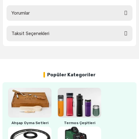
Yorumlar
ri
inası
Taksit Seçenekleri
sı Tabanı
Bu ürüne ilk yorumu siz yapın!
ancası
Yorum Yaz
sı
Popüler Kategoriler
lı-Zemin Yıkama
Ahşap Oyma Setleri
Termos Çeşitleri
i