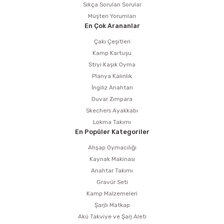
Sıkça Sorulan Sorular
Müşteri Yorumları
En Çok Arananlar
Çakı Çeşitleri
Kamp Kartuşu
Stryi Kaşık Oyma
Planya Kalınlık
İngiliz Anahtarı
Duvar Zımpara
Skechers Ayakkabı
Lokma Takımı
En Popüler Kategoriler
Ahşap Oymacılığı
Kaynak Makinası
Anahtar Takımı
Gravür Seti
Kamp Malzemeleri
Şarjlı Matkap
Akü Takviye ve Şarj Aleti