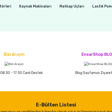
törleri
Kaynak Makinaları
Matkap Uçları
Lastik Pom
Bizi Arayın
EnsarShop BL
 08:30 - 17:30 Canlı Destek
Blog Sayfamızı Ziyaret
E-Bülten Listesi
ampanya ve yeniliklerden haberdar olmak için e-bültenimize kayıt olu