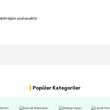
bilirliğini uzatacaktır
Bu ürüne ilk yorumu siz yapın!
Yorum Yaz
Popüler Kategoriler