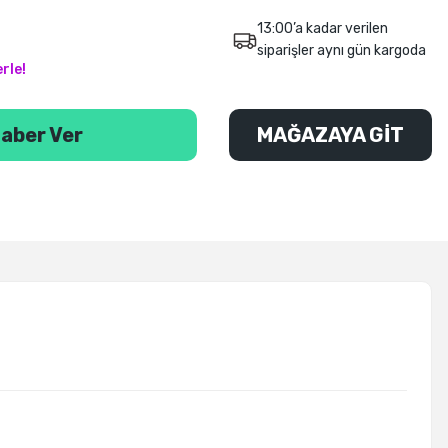
13:00’a kadar verilen
siparişler aynı gün kargoda
rle!
aber Ver
MAĞAZAYA GİT