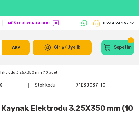
MÜŞTERİ YORUMLARI
0 264 241 67 17
Giriş
/
Üyelik
Sepetim
ARA
lektrodu 3.25X350 mm (10 adet)
K
Stok Kodu
71E30037-10
Kaynak Elektrodu 3.25X350 mm (10