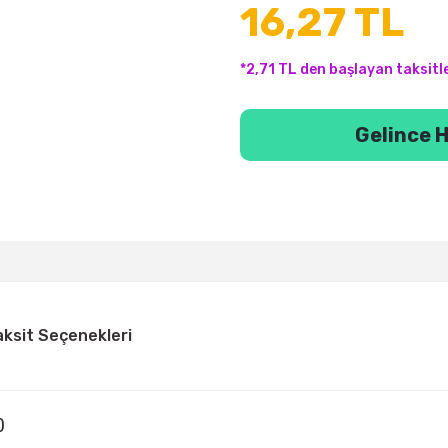
16,27 TL
*2,71 TL den başlayan taksitle
Gelince H
aksit Seçenekleri
)