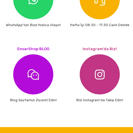
estere
a
WhatsApp'tan Bize Hızlıca Ulaşın!
Hafta İçi 08:30 - 17:30 Canlı Destek
nası
ı
EnsarShop BLOG
Instagram’da Biz!
Çakma Makinası
sı
Blog Sayfamızı Ziyaret Edin!
Bizi Instagram'da Takip Edin!