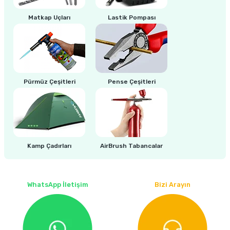
Matkap Uçları
Lastik Pompası
ri
inası
sı Tabanı
ancası
Pürmüz Çeşitleri
Pense Çeşitleri
sı
Kamp Çadırları
AirBrush Tabancalar
lı-Zemin Yıkama
WhatsApp İletişim
Bizi Arayın
i