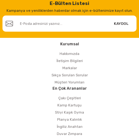
E-Bülten Listesi
Kampanya ve yeniliklerden haberdar olmak için e-bültenimize kayıt olun.
KAYDOL
Kurumsal
Hakkımızda
İletişim Bilgileri
Markalar
Sıkça Sorulan Sorular
Müşteri Yorumları
En Çok Arananlar
Çakı Çeşitleri
Kamp Kartuşu
Stryi Kaşık Oyma
Planya Kalınlık
İngiliz Anahtarı
Duvar Zımpara