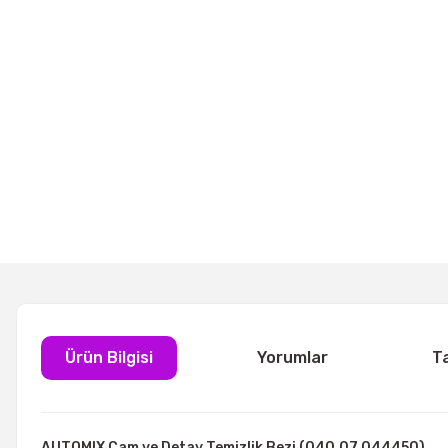
Ürün Bilgisi
Yorumlar
T
AUTOMIX Cam ve Detay Temizlik Bezi (040.07.044450)