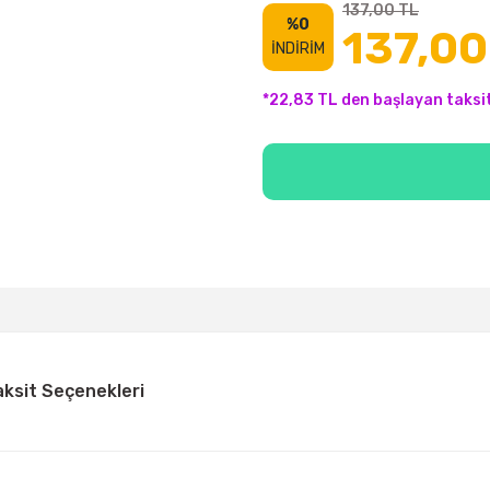
137,00 TL
%0
137,00
İNDİRİM
*22,83 TL den başlayan taksit
aksit Seçenekleri