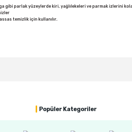
gibi parlak yüzeylerde kiri, yağlılekeleri ve parmak izlerini kola
izler
sas temizlik için kullanılır.
Bu ürüne ilk yorumu siz yapın!
Yorum Yaz
Popüler Kategoriler