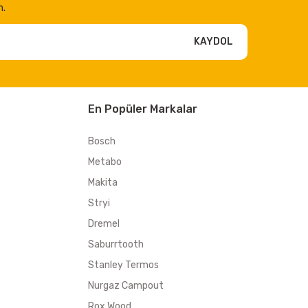
n.
KAYDOL
En Popüler Markalar
Bosch
Metabo
Makita
Stryi
Dremel
Saburrtooth
Stanley Termos
Nurgaz Campout
Rox Wood