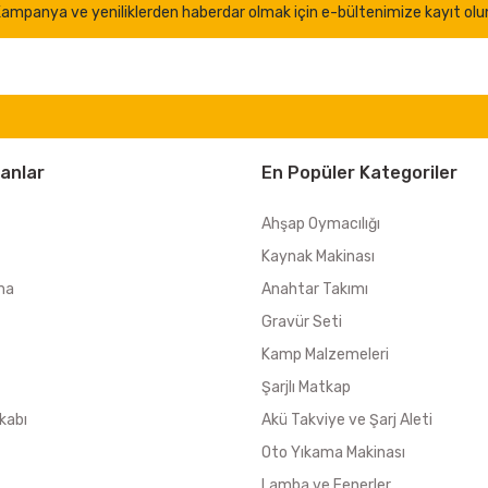
ampanya ve yeniliklerden haberdar olmak için e-bültenimize kayıt olu
anlar
En Popüler Kategoriler
Ahşap Oymacılığı
Kaynak Makinası
ma
Anahtar Takımı
Gravür Seti
Kamp Malzemeleri
Şarjlı Matkap
kabı
Akü Takviye ve Şarj Aleti
Oto Yıkama Makinası
Lamba ve Fenerler