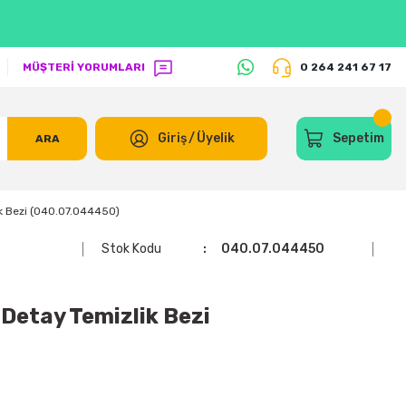
MÜŞTERİ YORUMLARI
0 264 241 67 17
Giriş
/
Üyelik
Sepetim
ARA
k Bezi (040.07.044450)
Stok Kodu
040.07.044450
etay Temizlik Bezi