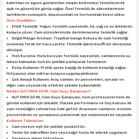
kalıntıları ve egzos gazlarından oluşan kirlenmeyi temizleyerek
ları
rbün
Marangoz Tezgahları
açık ve güvenli bir görüş sağlar. Özel formülü ile sileceklerinizin
lastiklerini yumuşatır, deponuzdaki ve hortumdaki kireci söker.
ra
e
Rende Çeşitleri
Ürün Özellikleri:
Etkili Temizlik: Yoğun formülü sayesinde, kir, yağ ve su lekelerini
kolayca çözer. Cam yüzeylerinizde derinlemesine temizlik sağlar.
e Mat
p Ucu
a
Taşlama İçin Ahşap Oyma Aparatları
Doğal Mango Aroması: Tropikal mango kokusu ile cam temizliği
sırasında ferah bir hava yaratır. Temizlik işlemi keyifli bir deneyime
dönüşür.
r
ap Ucu
Torna Bıçakları
Hızlı Kuruma: Hızla kuruyan formülü sayesinde, camlarınızda su
lekesi kalmadan hızlı bir şekilde parlayarak temizlenir.
ski - Kargaburun
arları
Kolay Kullanım: Pratik sprey başlığı ile kullanım kolaylığı sağlar.
İhtiyacınız olan miktarı kolayca uygulayabilirsiniz.
Çok Amaçlı Kullanım: Araç camları, ev pencereleri, aynalar ve
i
lmas Panç
diğer cam yüzeylerde etkili bir şekilde kullanılabilir.
Neden AUTOMIX 50 ML Cam Suyu Şampuanı?
estere Ucu
AUTOMIX 50 ML Cam Suyu Şampuanı, hem profesyonel hem de
günlük kullanım için idealdir. Yüksek performansı ve hoş kokusu ile
cam temizliğini zahmetsiz hale getirir. Aracınızın camlarını, evinizin
ı
pencerelerini ve aynalarınızı parlatmak için mükemmel bir seçimdir.
Kullanım Talimatları:
kinası
Cam yüzeye eşit bir şekilde püskürtün.
Temiz bir mikrofiber bez veya kağıt havlu ile silerek uygulayın.
Gerekirse işlemi tekrarlayın.