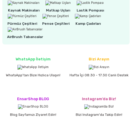
estere
Kaynak Makinaları
Matkap Uçları
Lastik Pompası
a
Pürmüz Çeşitleri
Pense Çeşitleri
Kamp Çadırları
nası
AirBrush Tabancalar
ı
WhatsApp İletişim
Bizi Arayın
Çakma Makinası
WhatsApp'tan Bize Hızlıca Ulaşın!
Hafta İçi 08:30 - 17:30 Canlı Destek
sı
EnsarShop BLOG
Instagram’da Biz!
Blog Sayfamızı Ziyaret Edin!
Bizi Instagram'da Takip Edin!