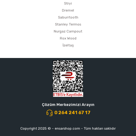
Stryi
Dremel
Saburrtooth
Stanley Termos
Nurgaz Campout
Rox Wood
İzeltaş
Çözüm Merkezimizi Arayın
0 264 241 67 17
Copyright 2025 © - ensarshop.com - Tüm hakları saklıdır