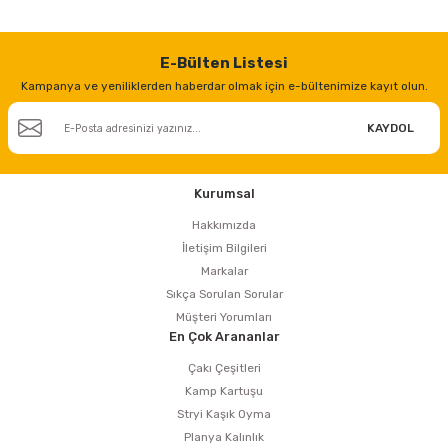
E-Bülten Listesi
Kampanya ve yeniliklerden haberdar olmak için e-bültenimize kayıt olun.
KAYDOL
Kurumsal
Hakkımızda
İletişim Bilgileri
Markalar
Sıkça Sorulan Sorular
Müşteri Yorumları
En Çok Arananlar
Çakı Çeşitleri
Kamp Kartuşu
Stryi Kaşık Oyma
Planya Kalınlık