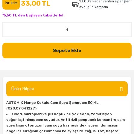
13:00’a kadar verilen siparişler
33,00 TL
İNDİRİM
aynı gün kargoda
inası
şitleri
Makinası
ünleri
Maşalı Boru Anahtarı
Ahşap Yontma Bıçağı (Carving Knife)
Outdoor T-Shirt
*5,50 TL den başlayan taksitlerle!
kinası
 & Mastik
ı
inası
Yıldız Anahtar
Balon Zımpara
tleri
a Taşı
akinası
Bileme Ekipmanları
Sepete Ekle
tleri
İçin Keski Murçlar
 Tabancası
Diğer Marangoz Ürünleri
sı
si
ap Ucu
Japon Testereleri
ırını
rları
ı
Kaşık ve Kuksa Oyma Aletleri
Ürün Bilgisi
 Kesici
a
kinası
uarları
Kutu Oymacılığı (Chip Carving)
AUTOMIX Mango Kokulu Cam Suyu Şampuanı 50 ML
(020.09.041227)
i
re
Marangoz Çekici ve Ahşap Tokmak
Kirleri, mikropları ve pis köpükleri yok eden, temizleyen
yoğunlaştırılmış cam suyudur. Antifrizli şampuanlı konsantre cam
leri
inası Bıçakları
inası
Marangoz Ölçü Aletleri
suyu kışın otonuzun cam suyu haznesindeki suyun donmasını
engeller. Kırağının çözülmesini kolaylaştırır. Yağ, is, toz, haşere