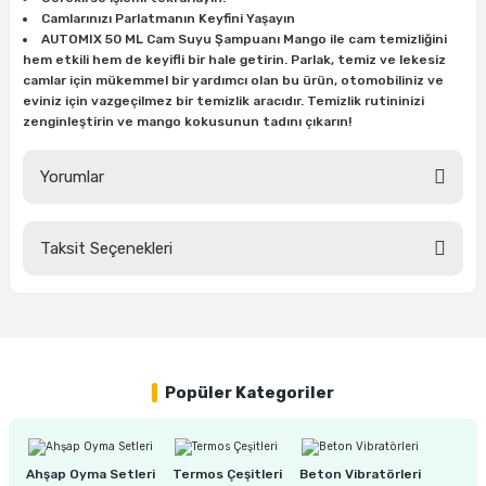
Camlarınızı Parlatmanın Keyfini Yaşayın
AUTOMIX 50 ML Cam Suyu Şampuanı Mango ile cam temizliğini
hem etkili hem de keyifli bir hale getirin. Parlak, temiz ve lekesiz
ri
inası
camlar için mükemmel bir yardımcı olan bu ürün, otomobiliniz ve
eviniz için vazgeçilmez bir temizlik aracıdır. Temizlik rutininizi
sı Tabanı
zenginleştirin ve mango kokusunun tadını çıkarın!
ancası
Yorumlar
sı
Taksit Seçenekleri
Bu ürüne ilk yorumu siz yapın!
Yorum Yaz
lı-Zemin Yıkama
Popüler Kategoriler
i
Ahşap Oyma Setleri
Termos Çeşitleri
Beton Vibratörleri