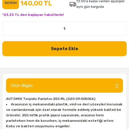
13:00’a kadar verilen siparişler
140,00 TL
İNDİRİM
aynı gün kargoda
inası
şitleri
Makinası
ünleri
Maşalı Boru Anahtarı
Ahşap Yontma Bıçağı (Carving Knife)
Outdoor T-Shirt
*23,33 TL den başlayan taksitlerle!
kinası
 & Mastik
ı
inası
Yıldız Anahtar
Balon Zımpara
tleri
a Taşı
akinası
Bileme Ekipmanları
Sepete Ekle
tleri
İçin Keski Murçlar
 Tabancası
Diğer Marangoz Ürünleri
sı
si
ap Ucu
Japon Testereleri
ırını
rları
ı
Kaşık ve Kuksa Oyma Aletleri
Ürün Bilgisi
 Kesici
a
kinası
uarları
Kutu Oymacılığı (Chip Carving)
AUTOMIX Torpido Parlatıcı 250 ML (020.09.005056)
Aracınızın iç mekanındaki plastik, vinil ve deri yüzeyleri korumak
i
re
Marangoz Çekici ve Ahşap Tokmak
ve canlandırmak için özel olarak formüle edilmiş yüksek kaliteli bir
üründür. 250 ml’lik pratik şişesi sayesinde, aracınızı hem
leri
inası Bıçakları
inası
Marangoz Ölçü Aletleri
parlatırken hem de korurken, iç mekanınızdaki estetiği artırır.
Koku ve bakteri oluşumunu engeller.