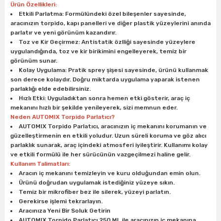
Ürün Özellikleri:
ları
rbün
Marangoz Tezgahları
Etkili Parlatma: Formülündeki özel bileşenler sayesinde,
aracınızın torpido, kapı panelleri ve diğer plastik yüzeylerini anında
ra
e
Rende Çeşitleri
parlatır ve yeni görünüm kazandırır.
Toz ve Kir Geçirmez: Antistatik özlliği sayesinde yüzeylere
uygulandığında, toz ve kir birikimini engelleyerek, temiz bir
e Mat
p Ucu
a
Taşlama İçin Ahşap Oyma Aparatları
görünüm sunar.
Kolay Uygulama: Pratik sprey şişesi sayesinde, ürünü kullanmak
son derece kolaydır. Doğru miktarda uygulama yaparak istenen
r
ap Ucu
Torna Bıçakları
parlaklığı elde edebilirsiniz.
Hızlı Etki: Uyguladıktan sonra hemen etki gösterir, araç iç
ski - Kargaburun
arları
mekanını hızlı bir şekilde yenileyerek, sizi memnun eder.
Neden AUTOMIX Torpido Parlatıcı?
AUTOMIX Torpido Parlatıcı, aracınızın iç mekanını korumanın ve
i
lmas Panç
güzelleştirmenin en etkili yoludur. Uzun süreli koruma ve göz alıcı
parlaklık sunarak, araç içindeki atmosferi iyileştirir. Kullanımı kolay
estere Ucu
ve etkili formülü ile her sürücünün vazgeçilmezi haline gelir.
Kullanım Talimatları:
Aracın iç mekanını temizleyin ve kuru olduğundan emin olun.
ı
Ürünü doğrudan uygulamak istediğiniz yüzeye sıkın.
Temiz bir mikrofiber bez ile silerek, yüzeyi parlatın.
kinası
Gerekirse işlemi tekrarlayın.
Aracınıza Yeni Bir Soluk Getirin
AUTOMIX Torpido Parlatıcı 250 ML ile aracınızın iç mekanına