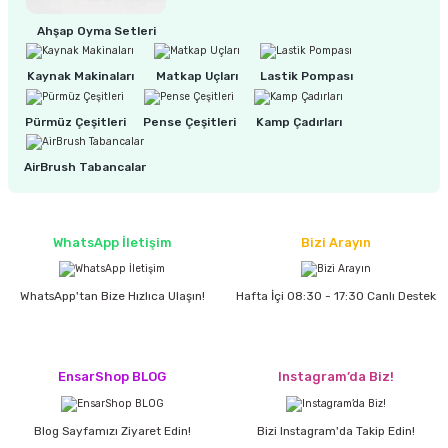
estere
Ahşap Oyma Setleri
a
Kaynak Makinaları
Matkap Uçları
Lastik Pompası
nası
Pürmüz Çeşitleri
Pense Çeşitleri
Kamp Çadırları
ı
AirBrush Tabancalar
WhatsApp İletişim
Bizi Arayın
Çakma Makinası
sı
WhatsApp'tan Bize Hızlıca Ulaşın!
Hafta İçi 08:30 - 17:30 Canlı Destek
EnsarShop BLOG
Instagram’da Biz!
Blog Sayfamızı Ziyaret Edin!
Bizi Instagram'da Takip Edin!