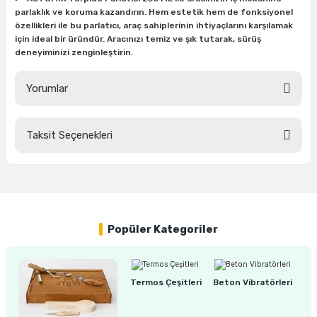
parlaklık ve koruma kazandırın. Hem estetik hem de fonksiyonel
özellikleri ile bu parlatıcı, araç sahiplerinin ihtiyaçlarını karşılamak
için ideal bir üründür. Aracınızı temiz ve şık tutarak, sürüş
ri
inası
deneyiminizi zenginleştirin.
sı Tabanı
Yorumlar
ancası
Taksit Seçenekleri
Bu ürüne ilk yorumu siz yapın!
sı
Yorum Yaz
lı-Zemin Yıkama
Popüler Kategoriler
Termos Çeşitleri
Beton Vibratörleri
i