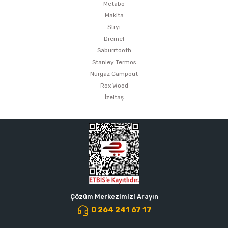
Metabo
Makita
Stryi
Dremel
Saburrtooth
Stanley Termos
Nurgaz Campout
Rox Wood
İzeltaş
Çözüm Merkezimizi Arayın
0 264 241 67 17