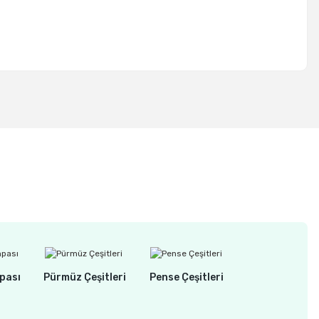
pası
Pürmüz Çeşitleri
Pense Çeşitleri