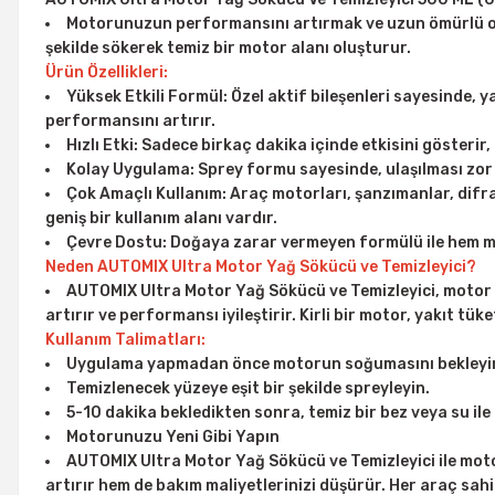
Motorunuzun performansını artırmak ve uzun ömürlü olması
şekilde sökerek temiz bir motor alanı oluşturur.
Ürün Özellikleri:
Yüksek Etkili Formül: Özel aktif bileşenleri sayesinde, ya
performansını artırır.
Hızlı Etki: Sadece birkaç dakika içinde etkisini gösterir, 
Kolay Uygulama: Sprey formu sayesinde, ulaşılması zor a
Çok Amaçlı Kullanım: Araç motorları, şanzımanlar, difra
geniş bir kullanım alanı vardır.
Çevre Dostu: Doğaya zarar vermeyen formülü ile hem mo
Neden AUTOMIX Ultra Motor Yağ Sökücü ve Temizleyici?
AUTOMIX Ultra Motor Yağ Sökücü ve Temizleyici, motor ba
artırır ve performansı iyileştirir. Kirli bir motor, yakıt tük
Kullanım Talimatları:
Uygulama yapmadan önce motorun soğumasını bekleyi
Temizlenecek yüzeye eşit bir şekilde spreyleyin.
5-10 dakika bekledikten sonra, temiz bir bez veya su ile
Motorunuzu Yeni Gibi Yapın
AUTOMIX Ultra Motor Yağ Sökücü ve Temizleyici ile moto
artırır hem de bakım maliyetlerinizi düşürür. Her araç sahi