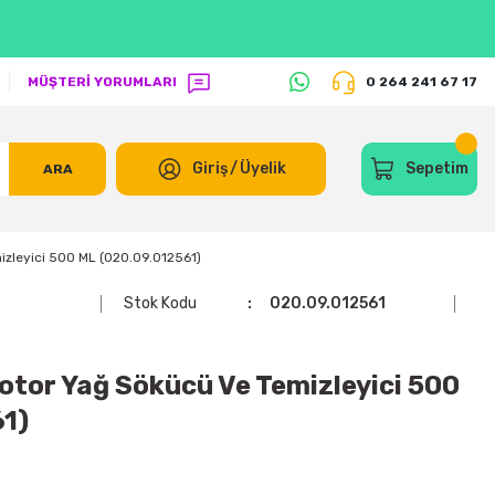
MÜŞTERİ YORUMLARI
0 264 241 67 17
Giriş
/
Üyelik
Sepetim
ARA
izleyici 500 ML (020.09.012561)
Stok Kodu
020.09.012561
tor Yağ Sökücü Ve Temizleyici 500
1)