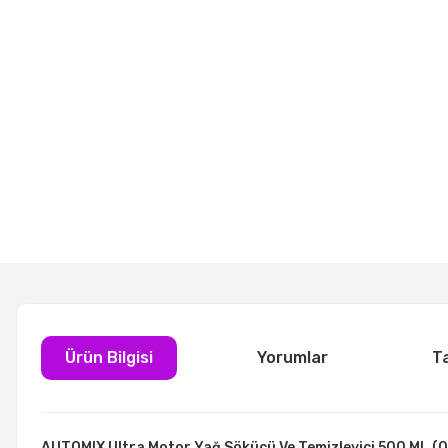
Ürün Bilgisi
Yorumlar
T
AUTOMIX Ultra Motor Yağ Sökücü Ve Temizleyici 500 ML (