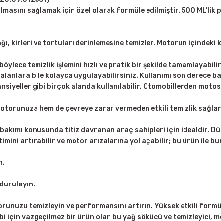
nı sağlamak için özel olarak formüle edilmiştir. 500 ML’lik prat
ğı, kirleri ve tortuları derinlemesine temizler. Motorun içindeki k
böylece temizlik işlemini hızlı ve pratik bir şekilde tamamlayabilir
lanlara bile kolayca uygulayabilirsiniz. Kullanımı son derece bas
nsiyeller gibi birçok alanda kullanılabilir. Otomobillerden moto
torunuza hem de çevreye zarar vermeden etkili temizlik sağlar
kımı konusunda titiz davranan araç sahipleri için idealdir. Düze
etimini artırabilir ve motor arızalarına yol açabilir; bu ürün ile b
n.
 durulayın.
runuzu temizleyin ve performansını artırın. Yüksek etkili formü
bi için vazgeçilmez bir ürün olan bu yağ sökücü ve temizleyici, mo