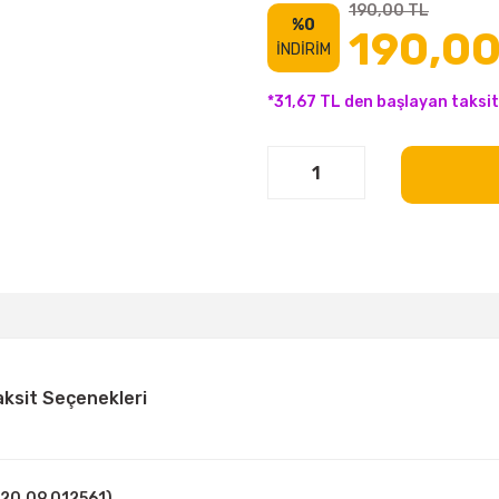
190,00 TL
%0
190,00
İNDİRİM
*31,67 TL den başlayan taksit
aksit Seçenekleri
020.09.012561)