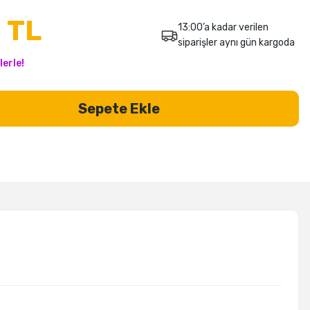
 TL
13:00’a kadar verilen
siparişler aynı gün kargoda
lerle!
Sepete Ekle