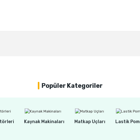
Bu ürüne ilk yorumu siz yapın!
Yorum Yaz
Popüler Kategoriler
törleri
Kaynak Makinaları
Matkap Uçları
Lastik Pom