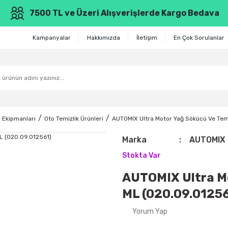
7500 TL ve Üzeri Alışverişlerde Kargo Bedava
Kampanyalar
Hakkımızda
İletişim
En Çok Sorulanlar
 Ekipmanları
Oto Temizlik Ürünleri
AUTOMIX Ultra Motor Yağ Sökücü Ve Tem
Marka
AUTOMIX
Stokta Var
AUTOMIX Ultra Mo
ML (020.09.01256
Yorum Yap