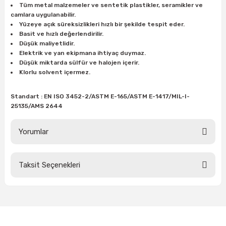
Tüm metal malzemeler ve sentetik plastikler, seramikler ve
ları
rbün
Marangoz Tezgahları
camlara uygulanabilir.
Yüzeye açık süreksizlikleri hızlı bir şekilde tespit eder.
ra
e
Rende Çeşitleri
Basit ve hızlı değerlendirilir.
Düşük maliyetlidir.
Elektrik ve yan ekipmana ihtiyaç duymaz.
e Mat
p Ucu
a
Taşlama İçin Ahşap Oyma Aparatları
Düşük miktarda sülfür ve halojen içerir.
Klorlu solvent içermez.
r
ap Ucu
Torna Bıçakları
Standart : EN ISO 3452-2/ASTM E-165/ASTM E-1417/MIL-I-
25135/AMS 2644
ski - Kargaburun
arları
Yorumlar
i
lmas Panç
estere Ucu
Taksit Seçenekleri
Bu ürüne ilk yorumu siz yapın!
ı
Yorum Yaz
kinası