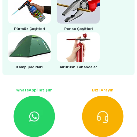
estere
a
Pürmüz Çeşitleri
Pense Çeşitleri
nası
ı
Kamp Çadırları
AirBrush Tabancalar
Çakma Makinası
WhatsApp İletişim
Bizi Arayın
sı