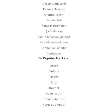
Ahşap Oymacılığı
Kaynak Makinası
Anahtar Takımı
Gravür Seti
Kamp Malzemeleri
Şarjlı Matkap
Akü Takviye ve Şarj Aleti
Oto Yıkama Makinası
Lamba ve Fenerler
Aksesuarlar
En Popüler Markalar
Bosch
Metabo
Makita
Stryi
Dremel
Saburrtooth
Stanley Termos
Nurgaz Campout