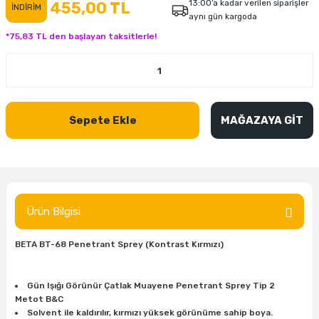
13:00’a kadar verilen siparişler
455,00 TL
İNDİRİM
aynı gün kargoda
inası
şitleri
Makinası
ünleri
Maşalı Boru Anahtarı
Ahşap Yontma Bıçağı (Carving Knife)
Outdoor T-Shirt
*75,83 TL den başlayan taksitlerle!
kinası
 & Mastik
ı
inası
Yıldız Anahtar
Balon Zımpara
tleri
a Taşı
akinası
Bileme Ekipmanları
Sepete Ekle
MAĞAZAYA GİT
tleri
İçin Keski Murçlar
 Tabancası
Diğer Marangoz Ürünleri
sı
si
ap Ucu
Japon Testereleri
ırını
rları
ı
Kaşık ve Kuksa Oyma Aletleri
Ürün Bilgisi
 Kesici
a
kinası
uarları
Kutu Oymacılığı (Chip Carving)
BETA BT-68 Penetrant Sprey (Kontrast Kırmızı)
i
re
Marangoz Çekici ve Ahşap Tokmak
Gün Işığı Görünür Çatlak Muayene Penetrant Sprey Tip 2
leri
inası Bıçakları
inası
Marangoz Ölçü Aletleri
Metot B&C
Solvent ile kaldırılır, kırmızı yüksek görünüme sahip boya.