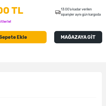
00 TL
13:00’a kadar verilen
siparişler aynı gün kargoda
tlerle!
Sepete Ekle
MAĞAZAYA GİT