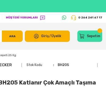
MÜŞTERİ YORUMLARI
0 264 241 67 17
Giriş
/
Üyelik
Sepetim
ARA
epeti 25 Kg
ECKER
Stok Kodu
BH205
205 Katlanır Çok Amaçlı Taşıma