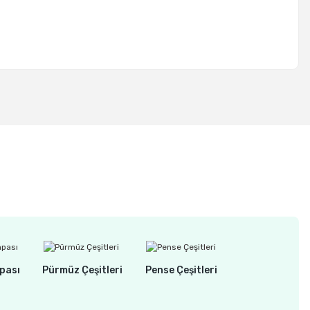
pası
Pürmüz Çeşitleri
Pense Çeşitleri