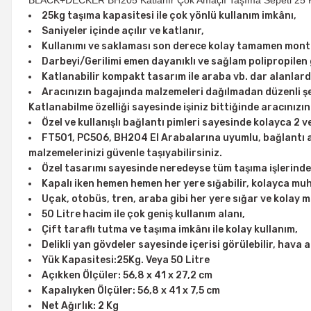
BLACK+DECKER BH205 Katlanır Çok Amaçlı Taşıma Sepeti 25 
25kg taşıma kapasitesi ile çok yönlü kullanım imkânı,
Saniyeler içinde açılır ve katlanır,
Kullanımı ve saklaması son derece kolay tamamen monte 
Darbeyi/Gerilimi emen dayanıklı ve sağlam polipropilen
Katlanabilir kompakt tasarım ile araba vb. dar alanlar
Aracınızın bagajında malzemeleri dağılmadan düzenli şe
Katlanabilme özelliği sayesinde işiniz bittiğinde aracını
Özel ve kullanışlı bağlantı pimleri sayesinde kolayca 2 v
FT501, PC506, BH204 El Arabalarına uyumlu, bağlantı a
malzemelerinizi güvenle taşıyabilirsiniz.
Özel tasarımı sayesinde neredeyse tüm taşıma işlerinde 
Kapalı iken hemen hemen her yere sığabilir, kolayca muh
Uçak, otobüs, tren, araba gibi her yere sığar ve kolay m
50 Litre hacim ile çok geniş kullanım alanı,
Çift taraflı tutma ve taşıma imkânı ile kolay kullanım,
Delikli yan gövdeler sayesinde içerisi görülebilir, hava a
Yük Kapasitesi:25Kg. Veya 50 Litre
Açıkken Ölçüler: 56,8 x 41 x 27,2 cm
Kapalıyken Ölçüler: 56,8 x 41 x 7,5 cm
Net Ağırlık: 2 Kg