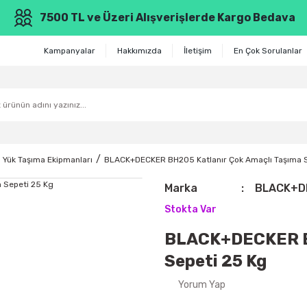
7500 TL ve Üzeri Alışverişlerde Kargo Bedava
Kampanyalar
Hakkımızda
İletişim
En Çok Sorulanlar
Yük Taşıma Ekipmanları
BLACK+DECKER BH205 Katlanır Çok Amaçlı Taşıma S
Marka
BLACK+D
Stokta Var
BLACK+DECKER BH
Sepeti 25 Kg
Yorum Yap