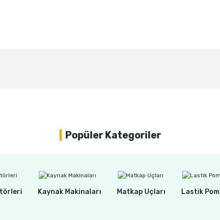
Bu ürüne ilk yorumu siz yapın!
Yorum Yaz
Popüler Kategoriler
törleri
Kaynak Makinaları
Matkap Uçları
Lastik Pom