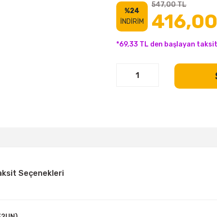
547,00 TL
%24
416,00
İNDİRİM
*69,33 TL den başlayan taksit
aksit Seçenekleri
32UN)