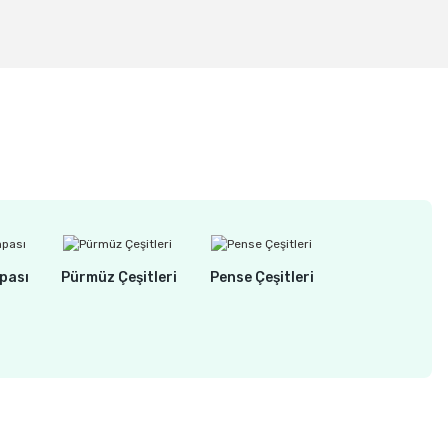
32UM)
pası
Pürmüz Çeşitleri
Pense Çeşitleri