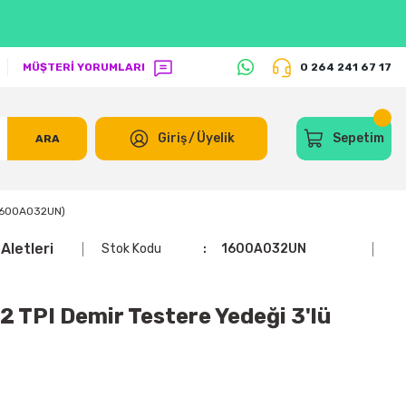
MÜŞTERİ YORUMLARI
0 264 241 67 17
Giriş
/
Üyelik
Sepetim
ARA
(1600A032UN)
Aletleri
Stok Kodu
1600A032UN
TPI Demir Testere Yedeği 3'lü