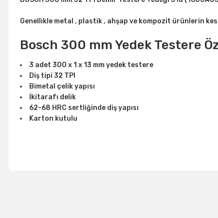
Genellikle metal , plastik , ahşap ve kompozit ürünlerin k
Bosch 300 mm Yedek Testere Öze
3 adet 300 x 1 x 13 mm yedek testere
Diş tipi 32 TPI
Bimetal çelik yapısı
İkitarafı delik
62-68 HRC sertliğinde diş yapısı
Karton kutulu