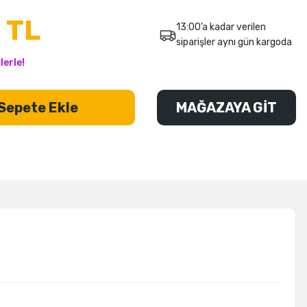
 TL
13:00’a kadar verilen
siparişler aynı gün kargoda
lerle!
Sepete Ekle
MAĞAZAYA GİT