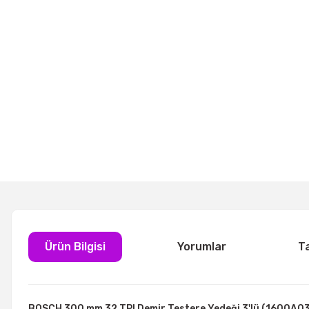
Ürün Bilgisi
Yorumlar
T
BOSCH 300 mm 32 TPI Demir Testere Yedeği 3'lü (1600A0