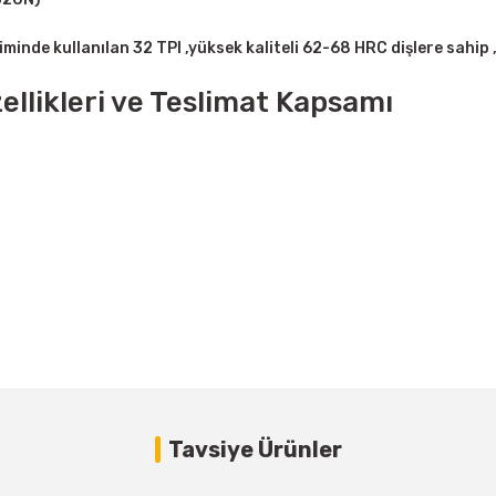
esiminde kullanılan 32 TPI ,yüksek kaliteli 62-68 HRC dişlere sah
llikleri ve Teslimat Kapsamı
Bu ürüne ilk yorumu siz yapın!
Tavsiye Ürünler
Yorum Yaz