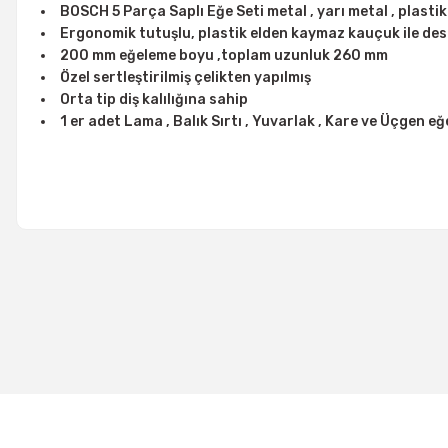
BOSCH 5 Parça Saplı Eğe Seti metal , yarı metal , plastik 
Ergonomik tutuşlu, plastik elden kaymaz kauçuk ile de
200 mm eğeleme boyu ,toplam uzunluk 260 mm
Özel sertleştirilmiş çelikten yapılmış
Orta tip diş kalılığına sahip
1 er adet Lama , Balık Sırtı , Yuvarlak , Kare ve Üçgen e
%30
CETA-FORM J72-0851A Kalın Diş Eğe Takımı 5 Parça 10'' 250 
2.505,00 TL