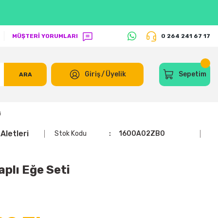
MÜŞTERİ YORUMLARI
0 264 241 67 17
Giriş
/
Üyelik
Sepetim
ARA
i
Aletleri
Stok Kodu
1600A02ZB0
plı Eğe Seti