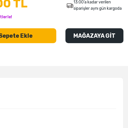
00 TL
13:00’a kadar verilen
siparişler aynı gün kargoda
tlerle!
Sepete Ekle
MAĞAZAYA GİT