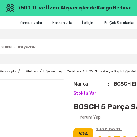
7500 TL ve Üzeri Alışverişlerde Kargo Bedava
Kampanyalar
Hakkımızda
İletişim
En Çok Sorulanlar
Anasayfa
El Aletleri
Eğe ve Törpü Çeşitleri
BOSCH 5 Parça Saplı Eğe Set
Marka
BOSCH El 
Stokta Var
BOSCH 5 Parça Sa
Yorum Yap
1.670,00 TL
%24