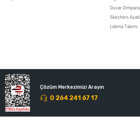
Duvar Zımpara
Skechers Ayak
Lokma Takımı
Çözüm Merkezimizi Arayın
0 264 241 67 17