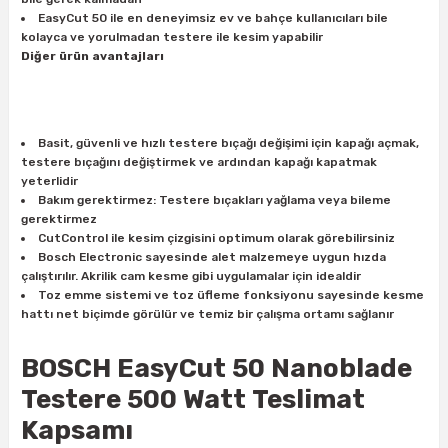
ları
rbün
Marangoz Tezgahları
EasyCut 50 ile en deneyimsiz ev ve bahçe kullanıcıları bile
kolayca ve yorulmadan testere ile kesim yapabilir
Diğer ürün avantajları
ra
e
Rende Çeşitleri
e Mat
p Ucu
a
Taşlama İçin Ahşap Oyma Aparatları
Basit, güvenli ve hızlı testere bıçağı değişimi için kapağı açmak,
testere bıçağını değiştirmek ve ardından kapağı kapatmak
r
ap Ucu
Torna Bıçakları
yeterlidir
Bakım gerektirmez: Testere bıçakları yağlama veya bileme
ski - Kargaburun
arları
gerektirmez
CutControl ile kesim çizgisini optimum olarak görebilirsiniz
Bosch Electronic sayesinde alet malzemeye uygun hızda
i
lmas Panç
çalıştırılır. Akrilik cam kesme gibi uygulamalar için idealdir
Toz emme sistemi ve toz üfleme fonksiyonu sayesinde kesme
estere Ucu
hattı net biçimde görülür ve temiz bir çalışma ortamı sağlanır
ı
BOSCH EasyCut 50 Nanoblade
Testere 500 Watt
Teslimat
kinası
Kapsamı