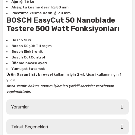
estere
Ağırlığı 1,6 kg
Ahşapta kesme derinliği 50 mm
Plastikte kesme derinliği 30 mm
a
BOSCH EasyCut 50 Nanoblade
Testere 500 Watt
Fonksiyonları
nası
Bosch SDS
ı
Bosch Düşük Titreşim
Bosch Elektronik
Bosch CutControl
Üfleme havası ayarı
Yumuşak tutamak
Çakma Makinası
Ürün Garantisi :
bireysel kullanım için 2 yıl, ticari kullanım için 1
yıldır.
Arıza-tamir-bakım-onarım işlemleri yetkili servisler tarafından
sı
yapılmaktadır.
Yorumlar
Taksit Seçenekleri
Bu ürüne ilk yorumu siz yapın!