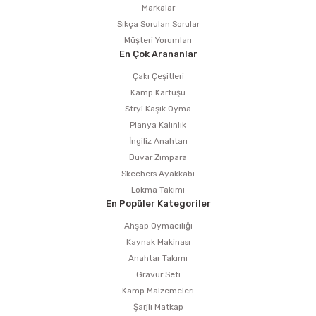
Markalar
Sıkça Sorulan Sorular
Müşteri Yorumları
En Çok Arananlar
Çakı Çeşitleri
Kamp Kartuşu
Stryi Kaşık Oyma
Planya Kalınlık
İngiliz Anahtarı
Duvar Zımpara
Skechers Ayakkabı
Lokma Takımı
En Popüler Kategoriler
Ahşap Oymacılığı
Kaynak Makinası
Anahtar Takımı
Gravür Seti
Kamp Malzemeleri
Şarjlı Matkap