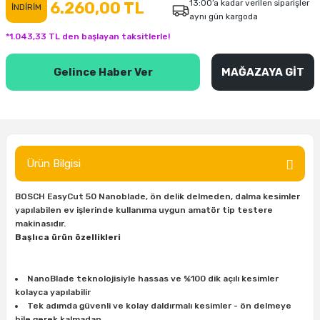
13:00’a kadar verilen siparişler
6.260,00 TL
İNDİRİM
aynı gün kargoda
inası
şitleri
Makinası
ünleri
Maşalı Boru Anahtarı
Ahşap Yontma Bıçağı (Carving Knife)
Outdoor T-Shirt
*1.043,33 TL den başlayan taksitlerle!
kinası
 & Mastik
ı
inası
Yıldız Anahtar
Balon Zımpara
Gelince Haber Ver
MAĞAZAYA GİT
tleri
a Taşı
akinası
Bileme Ekipmanları
tleri
İçin Keski Murçlar
 Tabancası
Diğer Marangoz Ürünleri
sı
si
ap Ucu
Japon Testereleri
Ürün Bilgisi
ırını
rları
ı
Kaşık ve Kuksa Oyma Aletleri
BOSCH EasyCut 50 Nanoblade, ön delik delmeden, dalma kesimler
yapılabilen ev işlerinde kullanıma uygun amatör tip testere
makinasıdır.
 Kesici
a
kinası
uarları
Kutu Oymacılığı (Chip Carving)
Başlıca ürün özellikleri
i
re
Marangoz Çekici ve Ahşap Tokmak
NanoBlade teknolojisiyle hassas ve %100 dik açılı kesimler
kolayca yapılabilir
leri
inası Bıçakları
inası
Marangoz Ölçü Aletleri
Tek adımda güvenli ve kolay daldırmalı kesimler - ön delmeye
bile gerek kalmadan