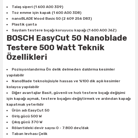
Talaş siperi (1 600 A00 3D9)
Toz emme için kapak (1 600 A00 3D8)
ri
inası
nanoBLADE Wood Basic 50 (2 609 256 D83)
Plastik çanta
Saydam testere bıçağı koruyucu kapağı (1 600 A00 J6Z)
sı Tabanı
BOSCH EasyCut 50 Nanoblade
Testere 500 Watt
Teknik
ancası
Özellikleri
sı
Pozisyonlandırma Ön delik delmeden daldırma kesimler
yapılabilir
NanoBlade teknolojisiyle hassas ve %100 dik açılı kesimler
kolayca yapılabilir
Diğer avantajlar Basit, güvenli ve hızlı testere bıçağı değişimi
lı-Zemin Yıkama
için kapağı açmak, testere bıçağını değiştirmek ve ardından kapağı
kapatmak yeterlidir
Ürün adı EasyCut 50
Giriş gücü 500 W
Çıkış gücü 370 W
i
Rölantideki devir sayısı 0 - 7.800 dev/dak
Taban levhası Çelik