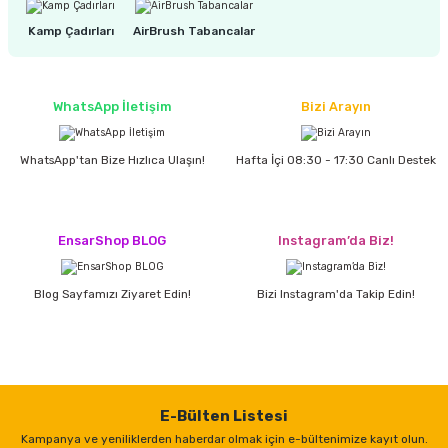
estere
Kamp Çadırları
AirBrush Tabancalar
a
nası
WhatsApp İletişim
Bizi Arayın
ı
WhatsApp'tan Bize Hızlıca Ulaşın!
Hafta İçi 08:30 - 17:30 Canlı Destek
EnsarShop BLOG
Instagram’da Biz!
Çakma Makinası
Blog Sayfamızı Ziyaret Edin!
Bizi Instagram'da Takip Edin!
sı
E-Bülten Listesi
Kampanya ve yeniliklerden haberdar olmak için e-bültenimize kayıt olun.