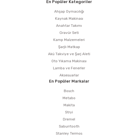
En Popüler Kategoriler
Ahşap Oymacılığı
Kaynak Makinası
Anahtar Takımı
Gravür Seti
Kamp Malzemeleri
Şarjlı Matkap
Akü Takviye ve Şarj Aleti
Oto Yıkama Makinası
Lamba ve Fenerler
Aksesuarlar
En Popüler Markalar
Bosch
Metabo
Makita
Stryi
Dremel
Saburrtooth
Stanley Termos