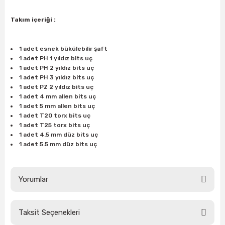
ları
rbün
Marangoz Tezgahları
Takım içeriği :
ra
e
Rende Çeşitleri
1 adet esnek bükülebilir şaft
e Mat
p Ucu
a
Taşlama İçin Ahşap Oyma Aparatları
1 adet PH 1 yıldız bits uç
1 adet PH 2 yıldız bits uç
1 adet PH 3 yıldız bits uç
r
ap Ucu
Torna Bıçakları
1 adet PZ 2 yıldız bits uç
1 adet 4 mm allen bits uç
1 adet 5 mm allen bits uç
ski - Kargaburun
arları
1 adet T20 torx bits uç
1 adet T25 torx bits uç
i
lmas Panç
1 adet 4.5 mm düz bits uç
1 adet 5.5 mm düz bits uç
estere Ucu
Yorumlar
ı
kinası
Taksit Seçenekleri
Bu ürüne ilk yorumu siz yapın!