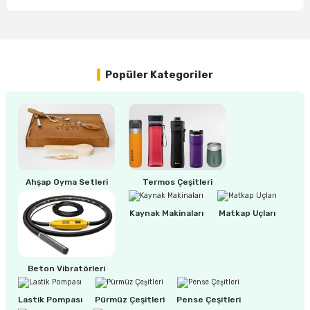
Yorum Yaz
ri
inası
Popüler Kategoriler
sı Tabanı
ancası
sı
Ahşap Oyma Setleri
Termos Çeşitleri
lı-Zemin Yıkama
Kaynak Makinaları
Matkap Uçları
Beton Vibratörleri
i
Lastik Pompası
Pürmüz Çeşitleri
Pense Çeşitleri