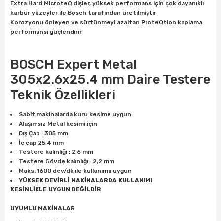
Extra Hard MicroteQ dişler, yüksek performans için çok dayanıklı
ları
rbün
Marangoz Tezgahları
karbür yüzeyler ile Bosch tarafından üretilmiştir
Korozyonu önleyen ve sürtünmeyi azaltan ProteQtion kaplama
performansı güçlendirir
ra
e
Rende Çeşitleri
e Mat
p Ucu
a
Taşlama İçin Ahşap Oyma Aparatları
BOSCH Expert Metal
305x2.6x25.4 mm Daire Testere
r
ap Ucu
Torna Bıçakları
Teknik Özellikleri
ski - Kargaburun
arları
Sabit makinalarda kuru kesime uygun
Alaşımsız Metal kesimi için
i
lmas Panç
Dış Çap : 305 mm
İç çap 25,4 mm
Testere kalınlığı : 2,6 mm
estere Ucu
Testere Gövde kalınlığı : 2,2 mm
Maks. 1600 dev/dk ile kullanıma uygun
ı
YÜKSEK DEVİRLİ MAKİNALARDA KULLANIMI
KESİNLİKLE UYGUN DEĞİLDİR
kinası
UYUMLU MAKİNALAR