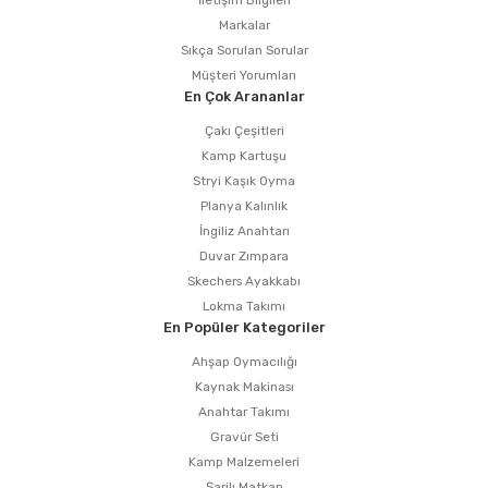
İletişim Bilgileri
Markalar
Sıkça Sorulan Sorular
Müşteri Yorumları
En Çok Arananlar
Çakı Çeşitleri
Kamp Kartuşu
Stryi Kaşık Oyma
Planya Kalınlık
İngiliz Anahtarı
Duvar Zımpara
Skechers Ayakkabı
Lokma Takımı
En Popüler Kategoriler
Ahşap Oymacılığı
Kaynak Makinası
Anahtar Takımı
Gravür Seti
Kamp Malzemeleri
Şarjlı Matkap