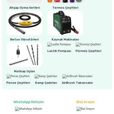
estere
Ahşap Oyma Setleri
Termos Çeşitleri
a
9.710,00 TL
6.370,00 TL
nası
Tükendi
ı
Beton Vibratörleri
Kaynak Makinaları
%0
Makita 305x2.6x25.4 mm 60 Diş Elmas Uçlu Metal Kesme Daire Testeresi (A-
Lastik Pompası
Pürmüz Çeşitleri
Çakma Makinası
6.310,00 TL
6.310,00 TL
Matkap Uçları
sı
Pense Çeşitleri
Kamp Çadırları
AirBrush Tabancalar
WhatsApp İletişim
Bizi Arayın