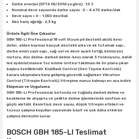
Darbe enerjisi (EPTA 05/2016'ya göre) : 1,9 J
Nominal devir sayısında darbe sayısı : 0 – 4.675 darbe/dak
Devir sayıs ı: 0 – 1.050 dev/dak
ri
inası
Akü hariç ağırlığı : 2,3 kg
sı Tabanı
Ürünle İlgili Öne Çıkanlar
GBH 185-LI Professional 18 volt lityum pil destekli akülü kırıcı
delici , elden kaymaz kauçuk destekli arka ve ek tutamak sapı ,
ancası
derbe emici yaylı sapı , sağ-sol ve devir ayarlı tetiği, kömürsüz
motoru, düz delme-darbeli delme-kırıcı olarak 3 fonksiyonu, dahili
led aydınlatmasıve toz emme ünitesi takılması ile ön plana çıkan
sı
başlıca özellikleridir. KickBack Control (Geri Tepme Kontrolü)
kazara sıkışmalara karşı gelişmiş güvenlik sağlarken Vibration
Control (Titreşim Kontrolü) titreşime maruz kalmayı en aza indirir.
Ekipman ve Uygulama
GBH 185-LI Professional, betonda ve tuğlada darbeli delme ve
lı-Zemin Yıkama
keskileme ile ahşapta ve çelikte delme işlemlerinde sınıfının en
güçlü aletidir. Kesintisiz devir sayısı, düşük titreşim etkileri ve
tozsuz çalışma koşulları sayesinde basit ve çok daha etkili bir
çalışma deneyimi sunar.
i
BOSCH GBH 185-LI Teslimat