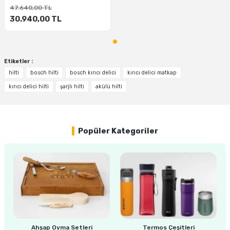
47.640,00 TL
30.940,00 TL
Etiketler :
hilti
bosch hilti
bosch kırıcı delici
kırıcı delici matkap
kırıcı delici hilti
şarjlı hilti
akülü hilti
Popüler Kategoriler
Ahşap Oyma Setleri
Termos Çeşitleri