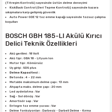
(Titreşim Kontrolü) sayesinde üstün delme deneyimi
ları
rbün
Marangoz Tezgahları
KickBack Control (Geri Tepme Kontrolü) sayesinde kazara
sıkışmalara karşı gelişmiş güvenlik
ra
e
Rende Çeşitleri
Auto Power GDE 12 toz emme kapağı sayesinde tozsuz çalışma
koşulları
e Mat
p Ucu
a
Taşlama İçin Ahşap Oyma Aparatları
BOSCH GBH 185-LI Akülü Kırıcı
r
ap Ucu
Torna Bıçakları
Delici Teknik Özellikleri
ski - Kargaburun
arları
Akü gerilimi : 18 Volt
Akü tipi : GBA 18 - Lityum Ion
Motor tipi : Kömürsüz
i
lmas Panç
Uç girişi : SDS plus
Delme Kapasitesi :
Betonda : 4 – 22 mm
estere Ucu
Metalde maksimum delme çapı : 13 mm
Ahşapta maks. delme çapı : 20 mm
ı
Led aydınlatma : Var
Sağ - Sol dönüş : Var
Amortisör sap : Var
kinası
Entegre toz emme yuvası : Var
Delme fonksiyonları : Darbesiz - Darbeli Delme - Kırma