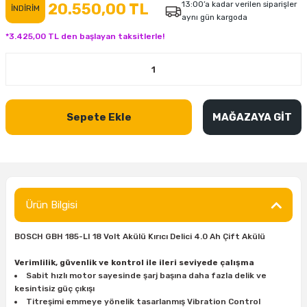
13:00’a kadar verilen siparişler
20.550,00 TL
İNDİRİM
inası
şitleri
Makinası
ünleri
Maşalı Boru Anahtarı
Ahşap Yontma Bıçağı (Carving Knife)
Outdoor T-Shirt
aynı gün kargoda
*3.425,00 TL den başlayan taksitlerle!
kinası
 & Mastik
ı
inası
Yıldız Anahtar
Balon Zımpara
tleri
a Taşı
akinası
Bileme Ekipmanları
Sepete Ekle
MAĞAZAYA GİT
tleri
İçin Keski Murçlar
 Tabancası
Diğer Marangoz Ürünleri
sı
si
ap Ucu
Japon Testereleri
ırını
rları
ı
Kaşık ve Kuksa Oyma Aletleri
Ürün Bilgisi
 Kesici
a
kinası
uarları
Kutu Oymacılığı (Chip Carving)
BOSCH GBH 185-LI 18 Volt Akülü Kırıcı Delici 4.0 Ah Çift Akülü
i
re
Marangoz Çekici ve Ahşap Tokmak
Verimlilik, güvenlik ve kontrol ile ileri seviyede çalışma
Sabit hızlı motor sayesinde şarj başına daha fazla delik ve
leri
inası Bıçakları
inası
Marangoz Ölçü Aletleri
kesintisiz güç çıkışı
Titreşimi emmeye yönelik tasarlanmış Vibration Control