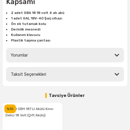
Kapsamı
estere
2 adet GBA 18 18 volt 4 ah akü
a
1 adet GAL 18V-40 Şarj cihazı
Ön ek tutamak kolu
nası
Derinlik mesnedi
Kullanım klavuzu
Plastik taşıma çantası
ı
Yorumlar
Çakma Makinası
Taksit Seçenekleri
Bu ürüne ilk yorumu siz yapın!
sı
Tükendi
Tavsiye Ürünler
Yorum Yaz
%35
BOSCH GBH 187 LI Akülü Kırıcı
Delici 18 Volt (Çift Akülü)