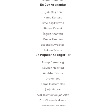
En Çok Arananlar
Çakı Çeşitleri
Kamp Kartuşu
Stryi Kaşık Oyma
Planya Kalınlık
İngiliz Anahtarı
Duvar Zımpara
Skechers Ayakkabı
Lokma Takımı
En Popüler Kategoriler
Ahşap Oymacılığı
Kaynak Makinası
Anahtar Takımı
Gravür Seti
Kamp Malzemeleri
Şarjlı Matkap
Akü Takviye ve Şarj Aleti
Oto Yıkama Makinası
Lamba ve Fenerler