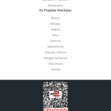
Aksesuarlar
En Popüler Markalar
Bosch
Metabo
Makita
Stryi
Dremel
Saburrtooth
Stanley Termos
Nurgaz Campout
Rox Wood
İzeltaş