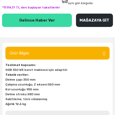
aynı gün kargoda
inası
şitleri
Makinası
ünleri
Maşalı Boru Anahtarı
Ahşap Yontma Bıçağı (Carving Knife)
Outdoor T-Shirt
*11.114,17 TL den başlayan taksitlerle!
kinası
 & Mastik
ı
inası
Yıldız Anahtar
Balon Zımpara
Gelince Haber Ver
MAĞAZAYA GİT
tleri
a Taşı
akinası
Bileme Ekipmanları
tleri
İçin Keski Murçlar
 Tabancası
Diğer Marangoz Ürünleri
Ürün Bilgisi
sı
si
ap Ucu
Japon Testereleri
Teslimat kapsamı:
ırını
rları
ı
Kaşık ve Kuksa Oyma Aletleri
GDB 350 WE karot makinesi için adaptör
Teknik veriler:
Delme çapı 350 mm
 Kesici
a
kinası
uarları
Kutu Oymacılığı (Chip Carving)
Çalışma uzunluğu, Z ekseni 550 mm
Kol uzunluğu 955 mm
i
re
Marangoz Çekici ve Ahşap Tokmak
Delme stroku 580 mm
Sabitleme, türü vidalanmış
Ağırlık 12,6 kg
leri
inası Bıçakları
inası
Marangoz Ölçü Aletleri