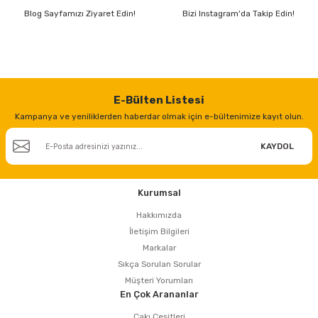
Blog Sayfamızı Ziyaret Edin!
Bizi Instagram'da Takip Edin!
E-Bülten Listesi
Kampanya ve yeniliklerden haberdar olmak için e-bültenimize kayıt olun.
KAYDOL
Kurumsal
Hakkımızda
İletişim Bilgileri
Markalar
Sıkça Sorulan Sorular
Müşteri Yorumları
En Çok Arananlar
Çakı Çeşitleri