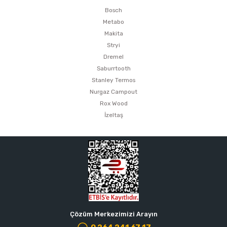
Bosch
Metabo
Makita
Stryi
Dremel
Saburrtooth
Stanley Termos
Nurgaz Campout
Rox Wood
İzeltaş
Çözüm Merkezimizi Arayın