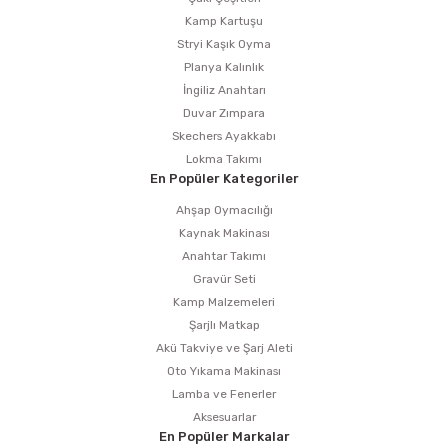
Kamp Kartuşu
Stryi Kaşık Oyma
Planya Kalınlık
İngiliz Anahtarı
Duvar Zımpara
Skechers Ayakkabı
Lokma Takımı
En Popüler Kategoriler
Ahşap Oymacılığı
Kaynak Makinası
Anahtar Takımı
Gravür Seti
Kamp Malzemeleri
Şarjlı Matkap
Akü Takviye ve Şarj Aleti
Oto Yıkama Makinası
Lamba ve Fenerler
Aksesuarlar
En Popüler Markalar