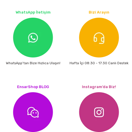
estere
WhatsApp İletişim
Bizi Arayın
a
nası
ı
WhatsApp'tan Bize Hızlıca Ulaşın!
Hafta İçi 08:30 - 17:30 Canlı Destek
Çakma Makinası
EnsarShop BLOG
Instagram’da Biz!
sı