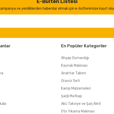
E-Bülten Listesi
ampanya ve yeniliklerden haberdar olmak için e-bültenimize kayıt olu
anlar
En Popüler Kategoriler
Ahşap Oymacılığı
Kaynak Makinası
ma
Anahtar Takımı
Gravür Seti
Kamp Malzemeleri
Şarjlı Matkap
kabı
Akü Takviye ve Şarj Aleti
Oto Yıkama Makinası