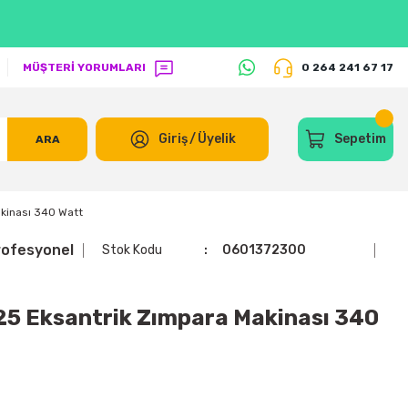
MÜŞTERİ YORUMLARI
0 264 241 67 17
Giriş
/
Üyelik
Sepetim
ARA
kinası 340 Watt
ofesyonel
Stok Kodu
0601372300
5 Eksantrik Zımpara Makinası 340