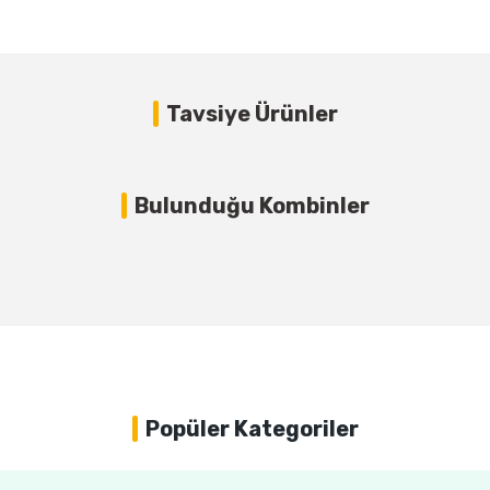
Bu ürüne ilk yorumu siz yapın!
Tavsiye Ürünler
Yorum Yaz
Orta Sert
Bulunduğu Kombinler
Orta Sert
Popüler Kategoriler