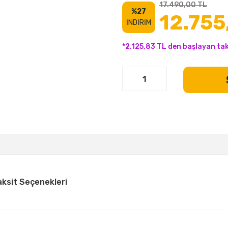
17.490,00 TL
%27
12.755
İNDİRİM
*2.125,83 TL den başlayan tak
aksit Seçenekleri