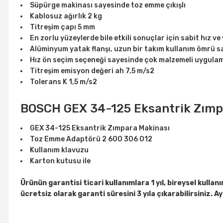
Süpürge makinası sayesinde toz emme çıkışlı
Kablosuz ağırlık 2 kg
Titreşim çapı 5 mm
En zorlu yüzeylerde bile etkili sonuçlar için sabit hız v
Alüminyum yatak flanşı, uzun bir takım kullanım ömrü sa
Hız ön seçim seçeneği sayesinde çok malzemeli uygulama
Titreşim emisyon değeri ah 7,5 m/s2
Tolerans K 1,5 m/s2
BOSCH GEX 34-125 Eksantrik Zımp
GEX 34-125 Eksantrik Zımpara Makinası
Toz Emme Adaptörü 2 600 306 012
Kullanım klavuzu
Karton kutusu ile
Ürünün garantisi ticari kullanımlara 1 yıl, bireysel kulla
ücretsiz olarak garanti süresini 3 yıla çıkarabilirsiniz. Ay