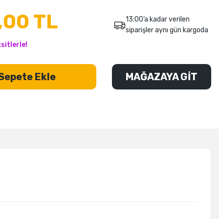
,00 TL
13:00’a kadar verilen
siparişler aynı gün kargoda
sitlerle!
Sepete Ekle
MAĞAZAYA GİT