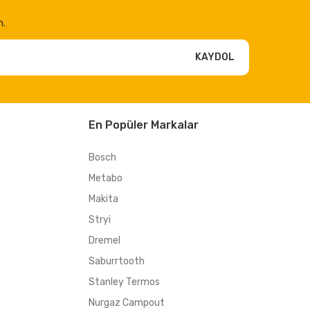
n.
KAYDOL
En Popüler Markalar
Bosch
Metabo
Makita
Stryi
Dremel
Saburrtooth
Stanley Termos
Nurgaz Campout