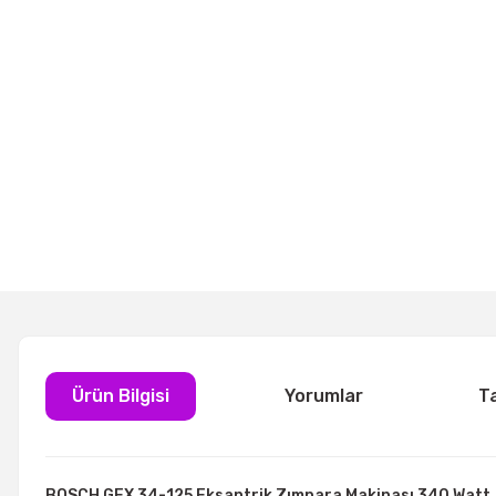
Ürün Bilgisi
Yorumlar
T
BOSCH GEX 34-125 Eksantrik Zımpara Makinası 340 Watt