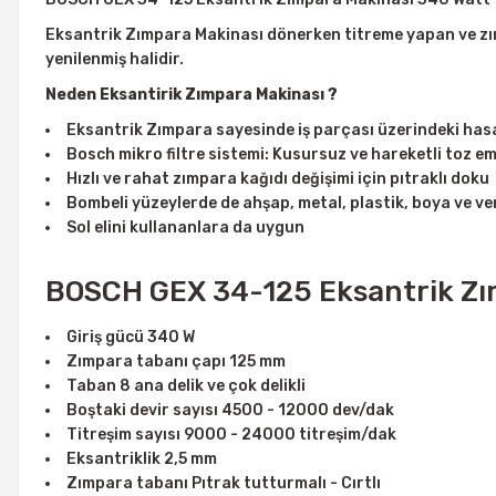
Eksantrik Zımpara Makinası dönerken titreme yapan ve zı
yenilenmiş halidir.
Neden Eksantirik Zımpara Makinası ?
Eksantrik Zımpara sayesinde iş parçası üzerindeki hasar
Bosch mikro filtre sistemi: Kusursuz ve hareketli toz emm
Hızlı ve rahat zımpara kağıdı değişimi için pıtraklı doku
Bombeli yüzeylerde de ahşap, metal, plastik, boya ve vern
Sol elini kullananlara da uygun
BOSCH GEX 34-125 Eksantrik Zımp
Giriş gücü 340 W
Zımpara tabanı çapı 125 mm
Taban 8 ana delik ve çok delikli
Boştaki devir sayısı 4500 - 12000 dev/dak
Titreşim sayısı 9000 - 24000 titreşim/dak
Eksantriklik 2,5 mm
Zımpara tabanı Pıtrak tutturmalı - Cırtlı