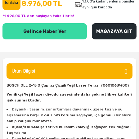
13:00’a kadar verilen siparişler
8.976,00 TL
İNDİRİM
aynı gün kargoda
inası
şitleri
Makinası
ünleri
Maşalı Boru Anahtarı
Ahşap Yontma Bıçağı (Carving Knife)
Outdoor T-Shirt
*1.496,00 TL den başlayan taksitlerle!
kinası
 & Mastik
ı
inası
Yıldız Anahtar
Balon Zımpara
Gelince Haber Ver
MAĞAZAYA GİT
tleri
a Taşı
akinası
Bileme Ekipmanları
tleri
İçin Keski Murçlar
 Tabancası
Diğer Marangoz Ürünleri
sı
si
ap Ucu
Japon Testereleri
Ürün Bilgisi
ırını
rları
ı
Kaşık ve Kuksa Oyma Aletleri
BOSCH GLL 2-15 G Çapraz Çizgili Yeşil Lazer Terazi (0601063W00)
Yenilikçi Yeşil lazer diyodu sayesinde daha çok netlik ve kaliteli
 Kesici
a
kinası
uarları
Kutu Oymacılığı (Chip Carving)
ışık sunmaktadır.
Dayanıklı tasarım, zor ortamlara dayanmak üzere toz ve su
i
re
Marangoz Çekici ve Ahşap Tokmak
sıçramasına karşı IP 64 sınıfı koruma sağlayan, içe gömülü lenslere
sahip kauçuk muhafaza
AÇMA/KAPAMA şalteri ve kullanım kolaylığı sağlayan tek düğmeli
leri
inası Bıçakları
inası
Marangoz Ölçü Aletleri
tuş takımı
Daha iyi görünürlük sağlayan yeşil renkli yatay ve dikey lazer