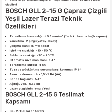
ları
rbün
Marangoz Tezgahları
çizgileri
BOSCH GLL 2-15 G Çapraz Çizgili
ra
e
Rende Çeşitleri
Yeşil Lazer Terazi Teknik
Özellikleri
e Mat
p Ucu
a
Taşlama İçin Ahşap Oyma Aparatları
Terazileme hassaslığı : ± 0,3 mm/m* (*artı kullanıma bağlı sapma)
r
ap Ucu
Torna Bıçakları
Yansıtma : 2 çizgi (yatay-dikey)
Çalışma alanı : 15 m'e kadar
İşletme sıcaklığı : -10 – 50 °C
ski - Kargaburun
arları
Saklama sıcaklığı : -20 – 70 °C
Otomatik nivelman alanı : ± 4°
Terazileme süresi : 4 sn
i
lmas Panç
Toza ve püskürtme suyuna karşı koruma : IP 64
Akım beslemesi : 4 x 1,5 V LR6 (AA)
estere Ucu
Sehpa bağlantı : 1/4"
Ağırlığı, yak. : 0,57 kg
Lazer çizgisinin rengi : Yeşil
ı
BOSCH GLL 2-15 G Teslimat
Kapsamı
kinası
GLL 2-15 G lazer terazi