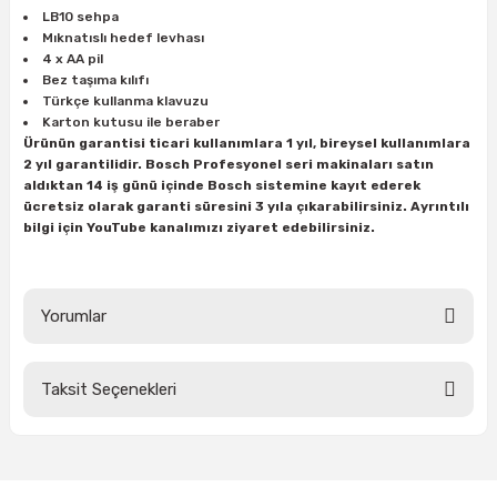
LB10 sehpa
Mıknatıslı hedef levhası
4 x AA pil
ri
inası
Bez taşıma kılıfı
Türkçe kullanma klavuzu
sı Tabanı
Karton kutusu ile beraber
Ürünün garantisi ticari kullanımlara 1 yıl, bireysel kullanımlara
2 yıl garantilidir. Bosch Profesyonel seri makinaları satın
ancası
aldıktan 14 iş günü içinde Bosch sistemine kayıt ederek
ücretsiz olarak garanti süresini 3 yıla çıkarabilirsiniz. Ayrıntılı
sı
bilgi için YouTube kanalımızı ziyaret edebilirsiniz.
Yorumlar
lı-Zemin Yıkama
Taksit Seçenekleri
Bu ürüne ilk yorumu siz yapın!
i
Yorum Yaz