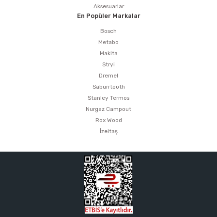
Aksesuarlar
En Popüler Markalar
Bosch
Metabo
Makita
Stryi
Dremel
Saburrtooth
Stanley Termos
Nurgaz Campout
Rox Wood
İzeltaş