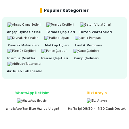
estere
Popüler Kategoriler
a
nası
Ahşap Oyma Setleri
Termos Çeşitleri
Beton Vibratörleri
ı
Kaynak Makinaları
Matkap Uçları
Lastik Pompası
Pürmüz Çeşitleri
Pense Çeşitleri
Kamp Çadırları
Çakma Makinası
AirBrush Tabancalar
sı
WhatsApp İletişim
Bizi Arayın
WhatsApp'tan Bize Hızlıca Ulaşın!
Hafta İçi 08:30 - 17:30 Canlı Destek