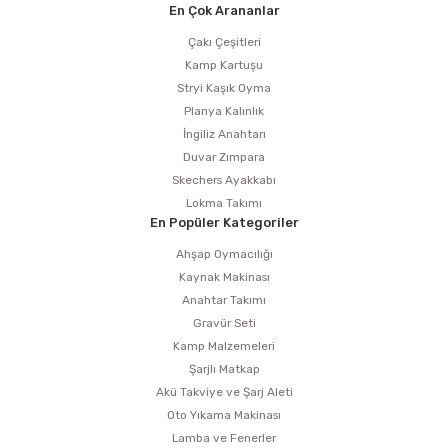
En Çok Arananlar
Çakı Çeşitleri
Kamp Kartuşu
Stryi Kaşık Oyma
Planya Kalınlık
İngiliz Anahtarı
Duvar Zımpara
Skechers Ayakkabı
Lokma Takımı
En Popüler Kategoriler
Ahşap Oymacılığı
Kaynak Makinası
Anahtar Takımı
Gravür Seti
Kamp Malzemeleri
Şarjlı Matkap
Akü Takviye ve Şarj Aleti
Oto Yıkama Makinası
Lamba ve Fenerler