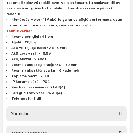
kademeli kolay yükseklik ayarı ve alan tasarrufu sağlayan dikey
ları
rbün
Marangoz Tezgahları
saklama özelliği için katlanabilir tutamak sayesinde yüksek
rahatlık
ra
e
Rende Çeşitleri
Kömürsüz Motor 18V akü ile çalışır ve güçlü performans, uzun
hizmet ömrü ve maksimum çalışma süresi sağlar
Teknik veriler
e Mat
p Ucu
a
Taşlama İçin Ahşap Oyma Aparatları
Kesme genişliği : 46 cm
Ağırlık : 28,5 kg
Akü voltajı, çalışılan : 2 x 18 Volt
r
ap Ucu
Torna Bıçakları
Akü tavsiyesi : >= 5,5 Ah
Akü, Miktar : 2 Adet
ski - Kargaburun
arları
Kesme yüksekliği aralığı : 30 – 70 mm
Kesme yüksekliği ayarları : 6 kademeli
Toplama hacmi : 60 lt
i
lmas Panç
IP koruma türü : IPX4
Ses basıncı seviyesi : 71 dB(A)
estere Ucu
Ses gücü seviyesi : 96 dB(A)
Tolerans K : 3 dB
ı
Yorumlar
kinası