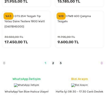
estere
21.955,00 TL
15.185,00 TL
a
%43
%18
BOSCH GTS 254 Tezgah Tip
BOSCH PWB 600 Çalışma
Yatay Daire Testere 1800 Watt
Tezgahı
nası
(0601B45000)
ı
30.550,00 TL
11.705,00 TL
17.450,00 TL
9.600,00 TL
Çakma Makinası
1
2
3
sı
WhatsApp İletişim
Bizi Arayın
WhatsApp'tan Bize Hızlıca Ulaşın!
Hafta İçi 08:30 - 17:30 Canlı Destek