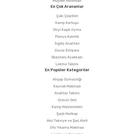
Müşteri Yorumları
En Çok Arananlar
Çakı Çeşitleri
Kamp Kartuşu
Stryi Kaşık Oyma
Planya Kalınlık
İngiliz Anahtarı
Duvar Zımpara
Skechers Ayakkabı
Lokma Takımı
En Popüler Kategoriler
Ahşap Oymacılığı
Kaynak Makinası
Anahtar Takımı
Gravür Seti
Kamp Malzemeleri
Şarjlı Matkap
Akü Takviye ve Şarj Aleti
Oto Yıkama Makinası