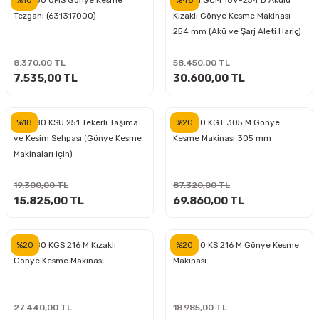
METABO UMS Gönye Kesme
BOSCH GCM 18V-254 D Akülü
Tezgahı (631317000)
Kızaklı Gönye Kesme Makinası
254 mm (Akü ve Şarj Aleti Hariç)
ri
inası
8.370,00 TL
58.450,00 TL
sı Tabanı
7.535,00 TL
30.600,00 TL
ancası
%18
%20
METABO KSU 251 Tekerli Taşıma
METABO KGT 305 M Gönye
ve Kesim Sehpası (Gönye Kesme
Kesme Makinası 305 mm
sı
Makinaları için)
19.300,00 TL
87.320,00 TL
15.825,00 TL
69.860,00 TL
lı-Zemin Yıkama
%20
%20
METABO KGS 216 M Kızaklı
METABO KS 216 M Gönye Kesme
Gönye Kesme Makinası
Makinası
i
27.440,00 TL
18.985,00 TL