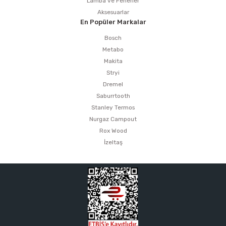
Lamba ve Fenerler
Aksesuarlar
En Popüler Markalar
Bosch
Metabo
Makita
Stryi
Dremel
Saburrtooth
Stanley Termos
Nurgaz Campout
Rox Wood
İzeltaş