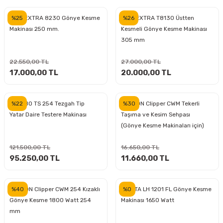
inası
şitleri
Makinası
ünleri
Maşalı Boru Anahtarı
Ahşap Yontma Bıçağı (Carving Knife)
Outdoor T-Shirt
%25
%26
MAX-EXTRA 8230 Gönye Kesme
MAX-EXTRA T8130 Üstten
Makinası 250 mm.
Kesmeli Gönye Kesme Makinası
kinası
 & Mastik
ı
inası
Yıldız Anahtar
Balon Zımpara
305 mm
tleri
a Taşı
akinası
Bileme Ekipmanları
22.550,00 TL
27.000,00 TL
17.000,00 TL
20.000,00 TL
tleri
İçin Keski Murçlar
 Tabancası
Diğer Marangoz Ürünleri
%22
%30
METABO TS 254 Tezgah Tip
NORTON Clipper CWM Tekerli
sı
si
ap Ucu
Japon Testereleri
Yatar Daire Testere Makinası
Taşıma ve Kesim Sehpası
(Gönye Kesme Makinaları için)
ırını
rları
ı
Kaşık ve Kuksa Oyma Aletleri
121.500,00 TL
16.650,00 TL
95.250,00 TL
11.660,00 TL
 Kesici
a
kinası
uarları
Kutu Oymacılığı (Chip Carving)
i
re
Marangoz Çekici ve Ahşap Tokmak
%40
%0
NORTON Clipper CWM 254 Kızaklı
MAKİTA LH 1201 FL Gönye Kesme
Gönye Kesme 1800 Watt 254
Makinası 1650 Watt
leri
inası Bıçakları
inası
Marangoz Ölçü Aletleri
mm