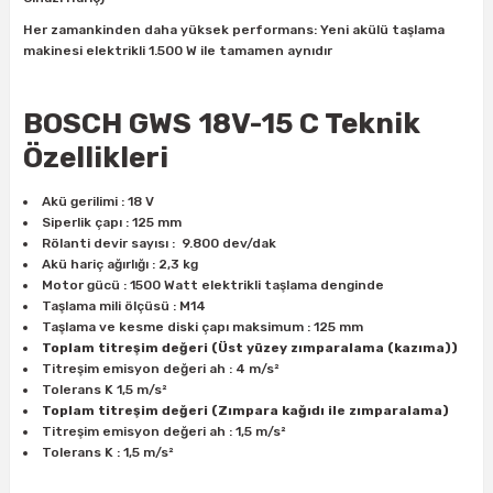
ları
rbün
Marangoz Tezgahları
Her zamankinden daha yüksek performans: Yeni akülü taşlama
makinesi elektrikli 1.500 W ile tamamen aynıdır
ra
e
Rende Çeşitleri
BOSCH GWS 18V-15 C
Teknik
e Mat
p Ucu
a
Taşlama İçin Ahşap Oyma Aparatları
Özellikleri
r
ap Ucu
Torna Bıçakları
Akü gerilimi : 18 V
Siperlik çapı : 125 mm
ski - Kargaburun
arları
Rölanti devir sayısı : 9.800 dev/dak
Akü hariç ağırlığı : 2,3 kg
Motor gücü : 1500 Watt elektrikli taşlama denginde
i
lmas Panç
Taşlama mili ölçüsü : M14
Taşlama ve kesme diski çapı maksimum : 125 mm
estere Ucu
Toplam titreşim değeri (Üst yüzey zımparalama (kazıma))
Titreşim emisyon değeri ah : 4 m/s²
Tolerans K 1,5 m/s²
ı
Toplam titreşim değeri (Zımpara kağıdı ile zımparalama)
Titreşim emisyon değeri ah : 1,5 m/s²
kinası
Tolerans K : 1,5 m/s²