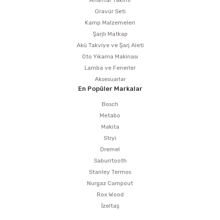
Anahtar Takımı
Gravür Seti
Kamp Malzemeleri
Şarjlı Matkap
Akü Takviye ve Şarj Aleti
Oto Yıkama Makinası
Lamba ve Fenerler
Aksesuarlar
En Popüler Markalar
Bosch
Metabo
Makita
Stryi
Dremel
Saburrtooth
Stanley Termos
Nurgaz Campout
Rox Wood
İzeltaş