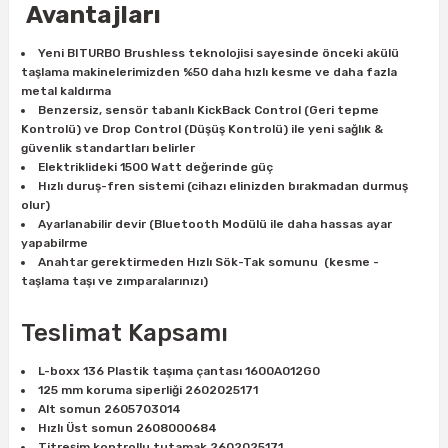
Avantajları
Yeni BITURBO Brushless teknolojisi sayesinde önceki akülü
ri
inası
taşlama makinelerimizden %50 daha hızlı kesme ve daha fazla
metal kaldırma
sı Tabanı
Benzersiz, sensör tabanlı KickBack Control (Geri tepme
Kontrolü) ve Drop Control (Düşüş Kontrolü) ile yeni sağlık &
güvenlik standartları belirler
ancası
Elektriklideki 1500 Watt değerinde güç
Hızlı duruş-fren sistemi (cihazı elinizden bırakmadan durmuş
sı
olur)
Ayarlanabilir devir (Bluetooth Modülü ile daha hassas ayar
yapabilrme
Anahtar gerektirmeden Hızlı Sök-Tak somunu (kesme -
taşlama taşı ve zımparalarınızı)
lı-Zemin Yıkama
Teslimat Kapsamı
L-boxx 136 Plastik taşıma çantası 1600A012G0
125 mm koruma siperliği 2602025171
i
Alt somun 2605703014
Hızlı Üst somun 2608000684
Titreşim kontrollu tutamak 2602025171