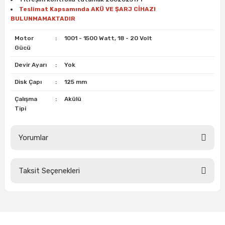
estere
Teslimat Kapsamında AKÜ VE ŞARJ CİHAZI
BULUNMAMAKTADIR
a
Motor
:
1001 - 1500 Watt, 18 - 20 Volt
Gücü
nası
Devir Ayarı
:
Yok
ı
Disk Çapı
:
125 mm
Çalışma
:
Akülü
Tipi
Çakma Makinası
Yorumlar
sı
Taksit Seçenekleri
Bu ürüne ilk yorumu siz yapın!
Yorum Yaz