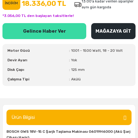
13:00’a kadar verilen siparişler
18.336,00 TL
İNDİRİM
aynı gün kargoda
inası
şitleri
Makinası
ünleri
Maşalı Boru Anahtarı
Ahşap Yontma Bıçağı (Carving Knife)
Outdoor T-Shirt
*3.056,00 TL den başlayan taksitlerle!
kinası
 & Mastik
ı
inası
Yıldız Anahtar
Balon Zımpara
Gelince Haber Ver
MAĞAZAYA GİT
tleri
a Taşı
akinası
Bileme Ekipmanları
Motor Gücü
1001 - 1500 Watt, 18 - 20 Volt
tleri
İçin Keski Murçlar
 Tabancası
Diğer Marangoz Ürünleri
Devir Ayarı
Yok
sı
si
ap Ucu
Japon Testereleri
Disk Çapı
125 mm
Çalışma Tipi
Akülü
ırını
rları
ı
Kaşık ve Kuksa Oyma Aletleri
 Kesici
a
kinası
uarları
Kutu Oymacılığı (Chip Carving)
i
re
Marangoz Çekici ve Ahşap Tokmak
Ürün Bilgisi
leri
inası Bıçakları
inası
Marangoz Ölçü Aletleri
BOSCH GWS 18V-15 C Şarjlı Taşlama Makinası 06019H6000 (Akü Şarj
Cihazı Hariç)